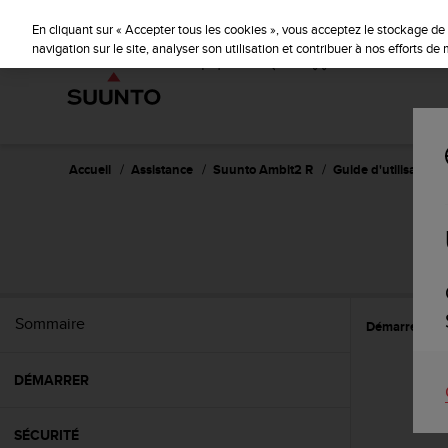
S
u
En cliquant sur « Accepter tous les cookies », vous acceptez le stockage de 
u
navigation sur le site, analyser son utilisation et contribuer à nos efforts d
n
t
o
s
'
e
Accueil
Assistance
Suunto Ambit2 R
Guide d'utilisation -
n
g
a
g
e
à
a
Sommaire
Démarrer
C
m
e
n
DÉMARRER
e
r
c
SÉCURITÉ