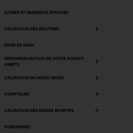
e
s
i
ICÔNES ET SEGMENTS AFFICHÉS
t
e
UTILISATION DES BOUTONS
W
e
b
PRISE EN MAIN
a
u
PERSONNALISATION DE VOTRE SUUNTO
n
AMBIT2
i
v
e
UTILISATION DU MODE HEURE
a
u
COMPTEURS
A
A
d
UTILISATION DES MODES SPORTIFS
e
c
o
FUSEDSPEED
n