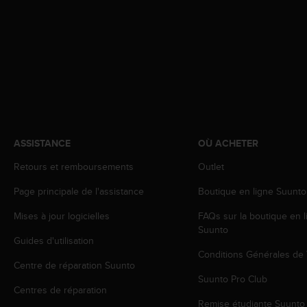
e
b
(
W
e
b
C
o
n
t
ASSISTANCE
OÙ ACHETER
e
n
Retours et remboursements
Outlet
t
A
Page principale de l'assistance
Boutique en ligne Suunto
c
Mises à jour logicielles
FAQs sur la boutique en l
c
Suunto
e
Guides d'utilisation
s
Conditions Générales de
s
Centre de réparation Suunto
i
Suunto Pro Club
b
Centres de réparation
i
Remise étudiante Suunto