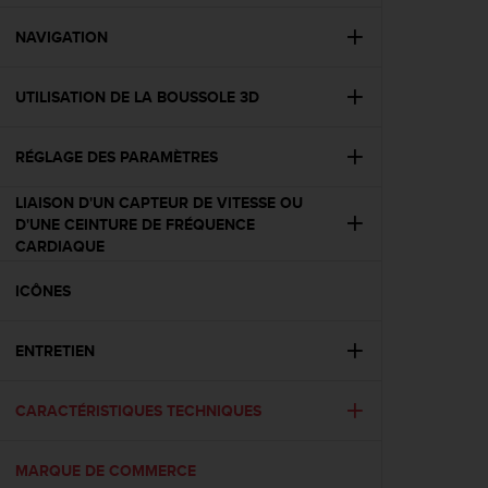
f
o
NAVIGATION
r
m
UTILISATION DE LA BOUSSOLE 3D
i
t
é
RÉGLAGE DES PARAMÈTRES
a
u
LIAISON D'UN CAPTEUR DE VITESSE OU
x
D'UNE CEINTURE DE FRÉQUENCE
d
CARDIAQUE
i
r
ICÔNES
e
c
t
ENTRETIEN
i
v
e
CARACTÉRISTIQUES TECHNIQUES
s
d
MARQUE DE COMMERCE
'