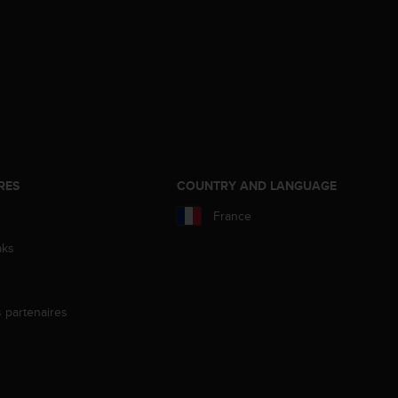
RES
COUNTRY AND LANGUAGE
France
aks
s partenaires
s