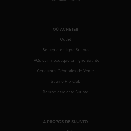
e
b
(
W
e
OÙ ACHETER
b
Outlet
C
o
Boutique en ligne Suunto
n
t
FAQs sur la boutique en ligne Suunto
e
n
Conditions Générales de Vente
t
A
Suunto Pro Club
c
Remise étudiante Suunto
c
e
s
s
i
À PROPOS DE SUUNTO
b
i