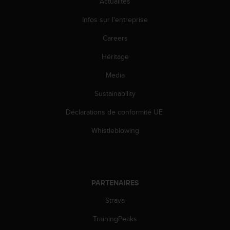
Actualités
l
i
Infos sur l'entreprise
t
y
Careers
G
u
Héritage
i
Media
d
e
Sustainability
l
i
Déclarations de conformité UE
n
e
Whistleblowing
s
,
W
C
A
PARTENAIRES
G
)
Strava
2
TrainingPeaks
.