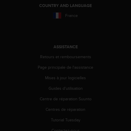
a
COUNTRY AND LANGUAGE
c
c
France
e
s
s
i
b
ASSISTANCE
i
l
Retours et remboursements
i
t
Page principale de l'assistance
é
d
Mises à jour logicielles
u
Guides d'utilisation
c
o
Centre de réparation Suunto
n
t
Centres de réparation
e
n
Tutorial Tuesday
u
W
Contactez-nous