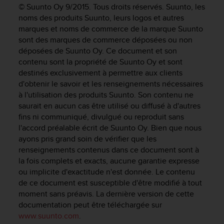
e
© Suunto Oy 9/2015. Tous droits réservés. Suunto, les
s
noms des produits Suunto, leurs logos et autres
i
marques et noms de commerce de la marque Suunto
t
sont des marques de commerce déposées ou non
e
déposées de Suunto Oy. Ce document et son
W
e
contenu sont la propriété de Suunto Oy et sont
b
destinés exclusivement à permettre aux clients
a
d'obtenir le savoir et les renseignements nécessaires
u
à l'utilisation des produits Suunto. Son contenu ne
n
saurait en aucun cas être utilisé ou diffusé à d'autres
i
fins ni communiqué, divulgué ou reproduit sans
v
l'accord préalable écrit de Suunto Oy. Bien que nous
e
ayons pris grand soin de vérifier que les
a
renseignements contenus dans ce document sont à
u
la fois complets et exacts, aucune garantie expresse
A
A
ou implicite d'exactitude n'est donnée. Le contenu
d
de ce document est susceptible d'être modifié à tout
e
moment sans préavis. La dernière version de cette
c
documentation peut être téléchargée sur
o
www.suunto.com
.
n