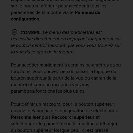
e
sur le bouton inférieur pour accéder à tous les
s
paramètres de la montre via le
Panneau de
i
t
configuration
.
e
W
Le menu des paramètres est
CONSEIL:
e
accessible directement en appuyant longuement sur
b
le bouton central pendant que vous vous trouvez sur
a
la vue du cadran de la montre.
u
n
Pour accéder rapidement à certains paramètres et/ou
i
fonctions, vous pouvez personnaliser la logique du
v
bouton supérieur (à partir de la vue du cadran de la
e
a
montre) et créer un raccourci vers vos
u
paramètres/fonctions les plus utiles.
A
A
Pour définir un raccourci pour le bouton supérieur,
d
ouvrez le Panneau de configuration et sélectionnez
e
Personnaliser
puis
Raccourci supérieur
et
c
sélectionnez le paramètre ou la fonction attribué(e)
o
au bouton supérieur lorsque celui-ci est pressé
n