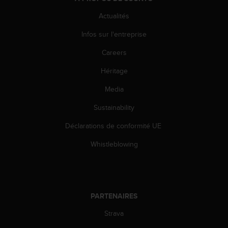
l
i
Actualités
t
Infos sur l'entreprise
y
G
Careers
u
i
Héritage
d
e
Media
l
i
Sustainability
n
Déclarations de conformité UE
e
s
Whistleblowing
,
W
C
A
G
PARTENAIRES
)
2
Strava
.