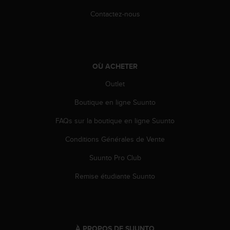
e
Contactez-nous
b
(
W
e
b
OÙ ACHETER
C
o
Outlet
n
t
Boutique en ligne Suunto
e
FAQs sur la boutique en ligne Suunto
n
t
Conditions Générales de Vente
A
c
Suunto Pro Club
c
e
Remise étudiante Suunto
s
s
i
b
i
À PROPOS DE SUUNTO