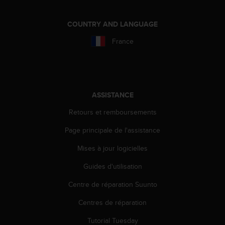
a
c
c
COUNTRY AND LANGUAGE
e
France
s
s
i
b
i
l
ASSISTANCE
i
Retours et remboursements
t
é
Page principale de l'assistance
d
u
Mises à jour logicielles
c
o
Guides d'utilisation
n
t
Centre de réparation Suunto
e
Centres de réparation
n
u
Tutorial Tuesday
W