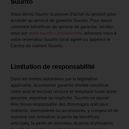
Suunto
l
i
Vous devez fournir la preuve d'achat du produit pour
t
accéder au service de garantie Suunto. Pour savoir
y
G
comment bénéficier du service de garantie, rendez-
u
vous sur
www.suunto.com/warranty
, adressez-vous à
i
votre revendeur Suunto local agréé ou appelez le
d
Centre de contact Suunto.
e
l
i
Limitation de responsabilité
n
e
s
Dans les limites autorisées par la législation
,
applicable, la présente garantie limitée constitue
W
votre seul et exclusif recours et remplace toute autre
C
garantie, expresse ou implicite. Suunto ne saurait
A
être tenue responsable des dommages spéciaux,
G
indirects, exemplaires ou accessoires, y compris et de
)
manière non limitative la perte de bénéfices
2
anticipés, la perte de données, la perte d'utilisation,
.