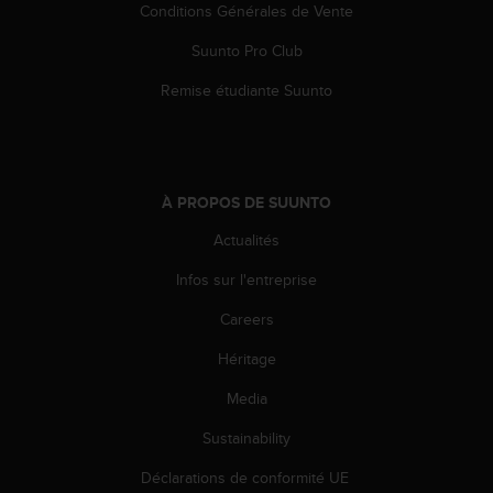
Conditions Générales de Vente
-
v
Suunto Pro Club
o
u
Remise étudiante Suunto
s
a
u
S
e
À PROPOS DE SUUNTO
r
v
Actualités
i
Infos sur l'entreprise
c
e
Careers
c
l
Héritage
i
e
Media
n
t
Sustainability
s
Déclarations de conformité UE
a