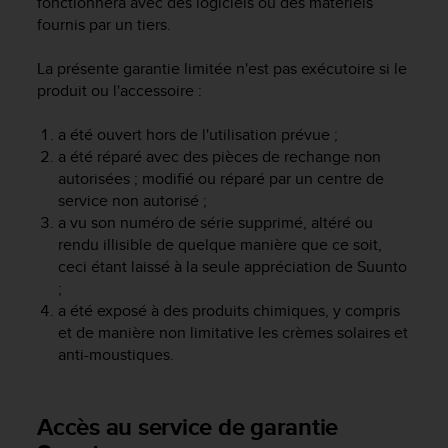
fonctionnera avec des logiciels ou des matériels
e
fournis par un tiers.
b
(
La présente garantie limitée n'est pas exécutoire si le
W
produit ou l'accessoire :
e
b
a été ouvert hors de l'utilisation prévue ;
C
a été réparé avec des pièces de rechange non
o
n
autorisées ; modifié ou réparé par un centre de
t
service non autorisé ;
e
a vu son numéro de série supprimé, altéré ou
n
rendu illisible de quelque manière que ce soit,
t
ceci étant laissé à la seule appréciation de Suunto
A
;
c
a été exposé à des produits chimiques, y compris
c
et de manière non limitative les crèmes solaires et
e
anti-moustiques.
s
s
i
b
Accès au service de garantie
i