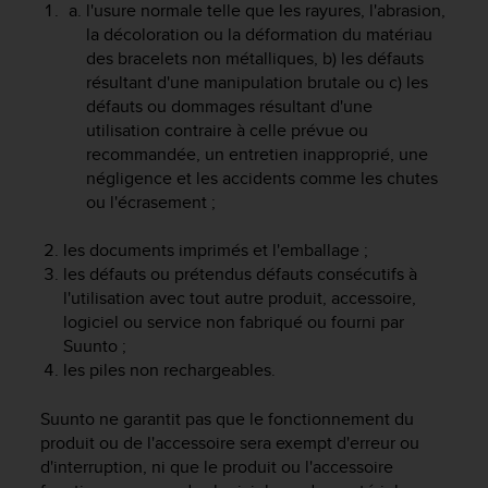
a
l'usure normale telle que les rayures, l'abrasion,
c
la décoloration ou la déformation du matériau
c
des bracelets non métalliques, b) les défauts
e
résultant d'une manipulation brutale ou c) les
s
défauts ou dommages résultant d'une
s
utilisation contraire à celle prévue ou
i
recommandée, un entretien inapproprié, une
b
négligence et les accidents comme les chutes
i
ou l'écrasement ;
l
i
t
les documents imprimés et l'emballage ;
é
les défauts ou prétendus défauts consécutifs à
d
l'utilisation avec tout autre produit, accessoire,
u
logiciel ou service non fabriqué ou fourni par
c
Suunto ;
o
les piles non rechargeables.
n
t
Suunto ne garantit pas que le fonctionnement du
e
produit ou de l'accessoire sera exempt d'erreur ou
n
u
d'interruption, ni que le produit ou l'accessoire
W