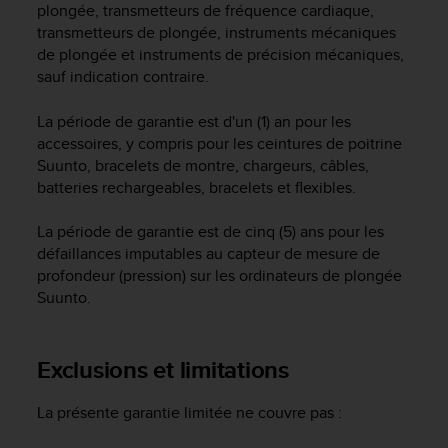
plongée, transmetteurs de fréquence cardiaque,
f
transmetteurs de plongée, instruments mécaniques
o
r
de plongée et instruments de précision mécaniques,
m
sauf indication contraire.
i
t
La période de garantie est d'un (1) an pour les
é
accessoires, y compris pour les ceintures de poitrine
a
Suunto, bracelets de montre, chargeurs, câbles,
u
batteries rechargeables, bracelets et flexibles.
x
d
La période de garantie est de cinq (5) ans pour les
i
défaillances imputables au capteur de mesure de
r
e
profondeur (pression) sur les ordinateurs de plongée
c
Suunto.
t
i
v
Exclusions et limitations
e
s
La présente garantie limitée ne couvre pas :
d
'