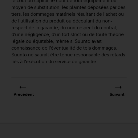
le coût du capital, le coût de tout équipement ou
0
a
moyen de substitution, les plaintes déposées par des
i
tiers, les dommages matériels résultant de l'achat ou
n
de l'utilisation du produit ou découlant du non-
s
respect de la garantie, du non-respect du contrat,
i
d'une négligence, d'un tort strict ou de toute théorie
q
légale ou équitable, même si Suunto avait
u
connaissance de l'éventualité de tels dommages.
'
Suunto ne saurait être tenue responsable des retards
à
liés à l'exécution du service de garantie.
a
s
s
u
r
e
Précédent
Suivant
r
s
a
c
o
n
f