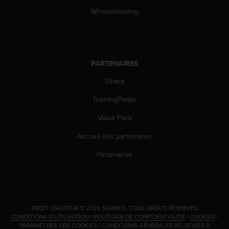
u
Whistleblowing
x
É
t
a
t
PARTENAIRES
s
-
Strava
U
n
TrainingPeaks
i
s
Value Pack
a
Accueil des partenaires
u
+
Partenaires
1
8
5
5
2
.
DROIT D'AUTEUR © 2026 SUUNTO.
TOUS DROITS RÉSERVÉS.
5
CONDITIONS D’UTILISATION
|
POLITIQUE DE CONFIDENTIALITÉ
|
COOKIES
|
8
PARAMÈTRES DES COOKIES
|
CONDITIONS GÉNÉRALES RELATIVES À