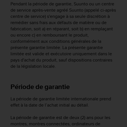
e
Pendant la période de garantie, Suunto ou un centre
s
de service après-vente agréé Suunto (appelé ci-après
i
centre de service) s'engage à sa seule discrétion à
t
remédier sans frais aux défauts de matière ou de
e
fabrication, soit a) en réparant, soit b) en remplaçant
W
e
ou encore c) en remboursant le produit,
b
conformément aux conditions générales de la
a
présente garantie limitée. La présente garantie
u
limitée est valide et exécutoire uniquement dans le
n
pays d'achat du produit, sauf dispositions contraires
i
de la législation locale.
v
e
a
Période de garantie
u
A
A
La période de garantie limitée internationale prend
d
effet à la date de l’achat initial au détail.
e
c
La période de garantie est de deux (2) ans pour les
o
montres, montres connectées, ordinateurs de
n