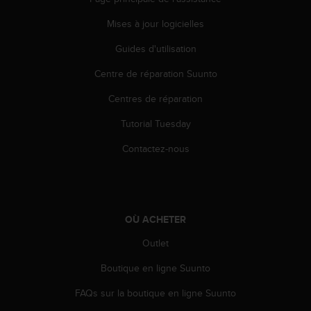
'
a
Mises à jour logicielles
c
c
Guides d'utilisation
e
s
Centre de réparation Suunto
s
Centres de réparation
i
b
Tutorial Tuesday
i
l
Contactez-nous
i
t
é
.
A
OÙ ACHETER
d
r
Outlet
e
s
Boutique en ligne Suunto
s
FAQs sur la boutique en ligne Suunto
e
z