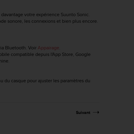
ir davantage votre expérience
Suunto Sonic
.
ode sonore, les connexions et bien plus encore.
ia Bluetooth. Voir
Appairage
.
mobile compatible depuis l'App Store, Google
hine.
nu du casque pour ajuster les paramètres du
Suivant