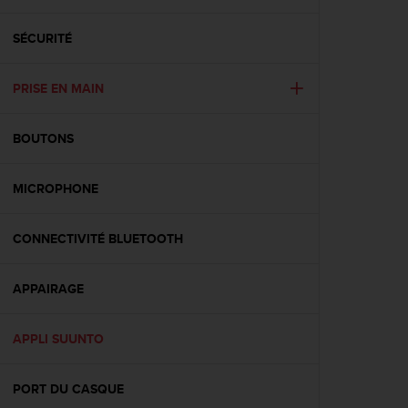
e
s
i
SÉCURITÉ
t
e
PRISE EN MAIN
W
e
b
BOUTONS
a
u
n
MICROPHONE
i
v
e
CONNECTIVITÉ BLUETOOTH
a
u
APPAIRAGE
A
A
d
APPLI SUUNTO
e
c
o
PORT DU CASQUE
n