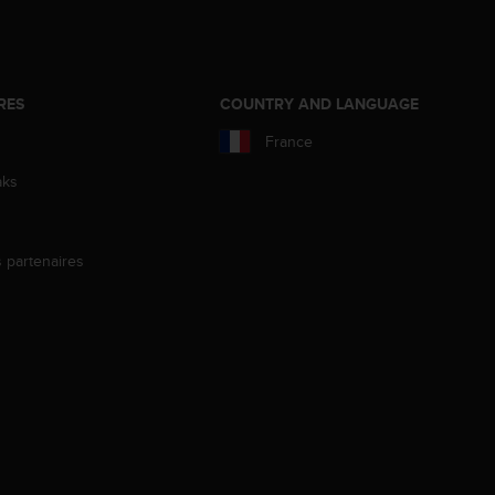
RES
COUNTRY AND LANGUAGE
France
aks
s partenaires
s