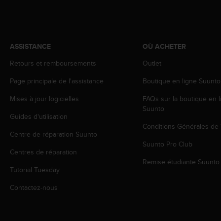
a
c
c
e
s
ASSISTANCE
OÙ ACHETER
s
i
Retours et remboursements
Outlet
b
Page principale de l'assistance
Boutique en ligne Suunto
i
l
Mises à jour logicielles
FAQs sur la boutique en l
i
Suunto
t
Guides d'utilisation
é
Conditions Générales de
d
Centre de réparation Suunto
u
Suunto Pro Club
c
Centres de réparation
o
Remise étudiante Suunto
Tutorial Tuesday
n
t
Contactez-nous
e
n
u
W