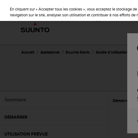
S
u
En cliquant sur « Accepter tous les cookies », vous acceptez le stockage de 
u
navigation sur le site, analyser son utilisation et contribuer à nos efforts d
n
t
o
s
'
e
Accueil
Assistance
Suunto Sonic
Guide d'utilisation
n
g
a
g
e
à
a
Sommaire
Démarrer
P
m
e
n
DÉMARRER
e
r
c
UTILISATION PRÉVUE