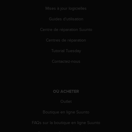
0
a
Mises à jour logicielles
i
n
Guides d'utilisation
s
Centre de réparation Suunto
i
q
Centres de réparation
u
'
Tutorial Tuesday
à
a
Contactez-nous
s
s
u
r
e
OÙ ACHETER
r
s
Outlet
a
Boutique en ligne Suunto
c
o
FAQs sur la boutique en ligne Suunto
n
f