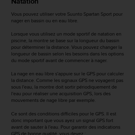
Natation
a
c
Vous pouvez utiliser votre
Suunto Spartan Sport
pour
c
e
nager en bassin ou en eau libre.
s
s
Lorsque vous utilisez un mode sportif de natation en
i
piscine, la montre se base sur la longueur du bassin
b
pour déterminer la distance. Vous pouvez changer la
i
longueur de bassin selon les besoins dans les options
l
du mode sportif avant de commencer à nager.
i
t
La nage en eau libre s'appuie sur le GPS pour calculer
é
d
la distance. Comme les signaux GPS ne voyagent pas
u
sous l'eau, la montre doit sortir périodiquement de
c
l'eau pour réaliser une acquisition GPS, lors des
o
mouvements de nage libre par exemple.
n
t
Ce sont des conditions difficiles pour le GPS. Il est
e
donc important que vous ayez un signal GPS fort
n
avant de sauter à l'eau. Pour garantir des indications
u
GPS de bonne qualité, vous devez :
W