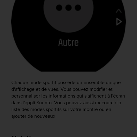
f
o
r
m
i
t
é
a
u
x
d
i
r
Chaque mode sportif possède un ensemble unique
e
d'affichage et de vues. Vous pouvez modifier et
c
personnaliser les informations qui s'affichent à l'écran
t
i
dans l'appli Suunto. Vous pouvez aussi raccourcir la
v
liste des modes sportifs sur votre montre ou en
e
ajouter de nouveaux.
s
d
'