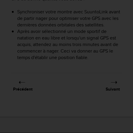
e
b
Synchroniser votre montre avec SuuntoLink avant
(
de partir nager pour optimiser votre GPS avec les
W
dernières données orbitales des satellites.
e
Après avoir sélectionné un mode sportif de
b
natation en eau libre et lorsqu'un signal GPS est
C
acquis, attendez au moins trois minutes avant de
o
commencer à nager. Ceci va donner au GPS le
n
temps d'établir une position fiable.
t
e
n
t
A
c
Précédent
Suivant
c
e
s
s
i
b
i