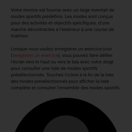
e
s
Votre montre est fournie avec un large éventail de
i
modes sportifs prédéfinis. Les modes sont conçus
t
pour des activités et objectifs spécifiques, d'une
e
marche décontractée à l'extérieur à une course de
W
triathlon.
e
b
a
Lorsque vous voulez enregistrer un exercice (voir
u
Enregistrer un exercice
), vous pouvez faire défiler
n
l'écran vers le haut ou vers le bas avec votre doigt
i
pour consulter une liste de modes sportifs
v
présélectionnés. Touchez l'icône à la fin de la liste
e
des modes présélectionnés pour afficher la liste
a
complète et consulter l'ensemble des modes sportifs.
u
A
A
d
e
c
o
n