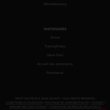
'
Whistleblowing
a
c
c
e
s
PARTENAIRES
s
i
Strava
b
i
TrainingPeaks
l
Value Pack
i
t
Accueil des partenaires
é
.
Partenaires
A
d
r
e
s
.
DROIT D'AUTEUR © 2026 SUUNTO.
TOUS DROITS RÉSERVÉS.
s
CONDITIONS D’UTILISATION
|
POLITIQUE DE CONFIDENTIALITÉ
|
COOKIES
|
e
PARAMÈTRES DES COOKIES
|
CONDITIONS GÉNÉRALES RELATIVES À
z