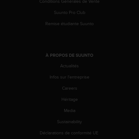
Conditions Générales de Vente
o
r
Suunto Pro Club
m
i
Remise étudiante Suunto
t
é
a
u
x
À PROPOS DE SUUNTO
a
Actualités
u
t
Infos sur l'entreprise
r
e
Careers
s
n
Héritage
o
r
Media
m
Sustainability
e
s
Déclarations de conformité UE
d