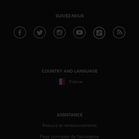
l
i
t
SUIVEZ-NOUS
y
G
u
i
d
e
l
i
n
COUNTRY AND LANGUAGE
e
France
s
,
W
C
A
G
ASSISTANCE
)
Retours et remboursements
2
.
Page principale de l'assistance