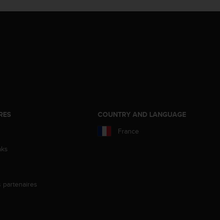
RES
COUNTRY AND LANGUAGE
France
aks
s partenaires
s