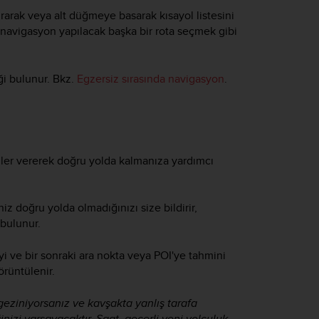
arak veya alt düğmeye basarak kısayol listesini
 navigasyon yapılacak başka bir rota seçmek gibi
ği bulunur. Bkz.
Egzersiz sırasında navigasyon
.
rimler vererek doğru yolda kalmanıza yardımcı
iz doğru yolda olmadığınızı size bildirir,
 bulunur.
yi ve bir sonraki ara nokta veya POI'ye tahmini
örüntülenir.
geziniyorsanız ve kavşakta yanlış tarafa
ğinizi varsayacaktır. Saat, geçerli yeni yolculuk