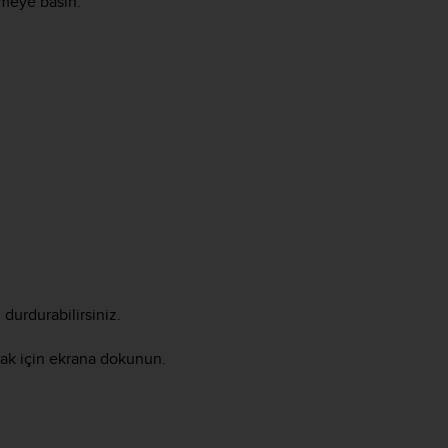
meye basın.
durdurabilirsiniz.
mak için ekrana dokunun.