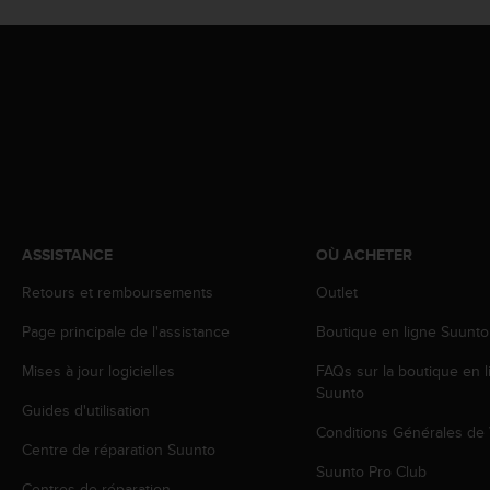
o
r
m
i
t
é
a
u
x
a
u
ASSISTANCE
OÙ ACHETER
t
r
Retours et remboursements
Outlet
e
s
Page principale de l'assistance
Boutique en ligne Suunto
n
o
Mises à jour logicielles
FAQs sur la boutique en l
r
Suunto
m
Guides d'utilisation
e
Conditions Générales de
Centre de réparation Suunto
s
Suunto Pro Club
d
Centres de réparation