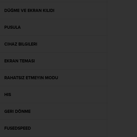
f
o
DÜĞME VE EKRAN KILIDI
r
m
PUSULA
i
t
é
CIHAZ BILGILERI
a
u
x
EKRAN TEMASI
d
i
r
RAHATSIZ ETMEYIN MODU
e
c
HIS
t
i
v
GERI DÖNME
e
s
d
FUSEDSPEED
'