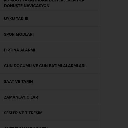
KOMOOT TARAFINDAN DESTEKLENEN HER
l
DÖNÜŞTE NAVIGASYON
i
t
UYKU TAKIBI
y
G
u
SPOR MODLARI
i
d
e
FIRTINA ALARMI
l
i
n
GÜN DOĞUMU VE GÜN BATIMI ALARMLARI
e
s
SAAT VE TARIH
,
W
C
ZAMANLAYICILAR
A
G
)
SESLER VE TITREŞIM
2
.