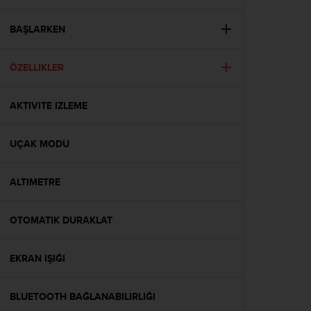
e
s
i
BAŞLARKEN
t
e
ÖZELLIKLER
W
e
b
AKTIVITE IZLEME
a
u
n
UÇAK MODU
i
v
e
ALTIMETRE
a
u
OTOMATIK DURAKLAT
A
A
d
EKRAN IŞIĞI
e
c
o
BLUETOOTH BAĞLANABILIRLIĞI
n