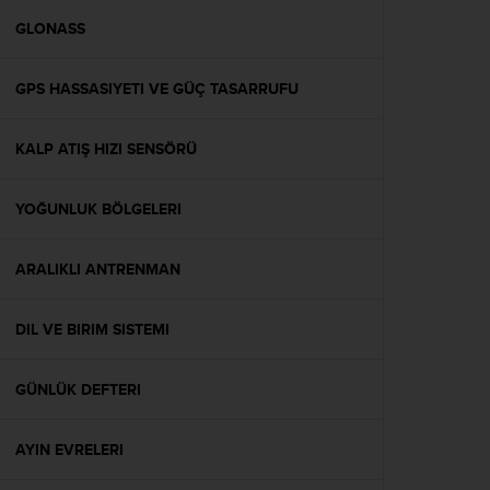
a
c
GLONASS
c
e
GPS HASSASIYETI VE GÜÇ TASARRUFU
s
s
i
KALP ATIŞ HIZI SENSÖRÜ
b
i
l
YOĞUNLUK BÖLGELERI
i
t
é
ARALIKLI ANTRENMAN
d
u
DIL VE BIRIM SISTEMI
c
o
n
GÜNLÜK DEFTERI
t
e
n
AYIN EVRELERI
u
W