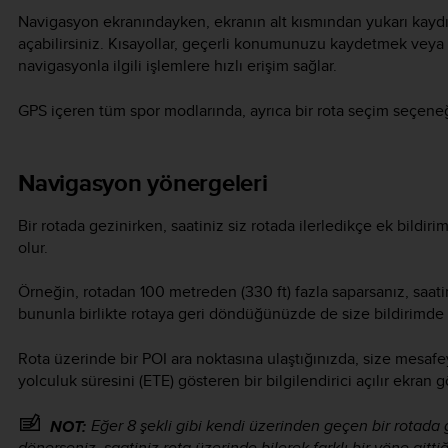
Navigasyon ekranındayken, ekranın alt kısmından yukarı kaydır
açabilirsiniz. Kısayollar, geçerli konumunuzu kaydetmek veya
navigasyonla ilgili işlemlere hızlı erişim sağlar.
GPS içeren tüm spor modlarında, ayrıca bir rota seçim seçene
Navigasyon yönergeleri
Bir rotada gezinirken, saatiniz siz rotada ilerledikçe ek bildi
olur.
Örneğin, rotadan 100 metreden (330 ft) fazla saparsanız, saatin
bununla birlikte rotaya geri döndüğünüzde de size bildirimde
Rota üzerinde bir POI ara noktasına ulaştığınızda, size mesafe
yolculuk süresini (ETE) gösteren bir bilgilendirici açılır ekran g
Eğer 8 şekli gibi kendi üzerinden geçen bir rotada 
NOT:
dönerseniz, saatiniz rota üzerinde bilerek farklı bir yöne gitti