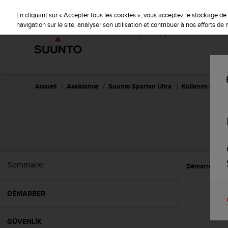
S
u
En cliquant sur « Accepter tous les cookies », vous acceptez le stockage de 
u
navigation sur le site, analyser son utilisation et contribuer à nos efforts d
n
t
o
s
'
e
Accueil
Assistance
Suunto Spartan Ultra
Kullanım Kılavu
n
g
a
S
g
e
à
a
Sommaire
Démarrer
Ö
m
e
n
DÉMARRER
e
r
c
GÜVENLİK