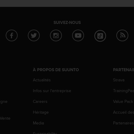
SUIVEZ-NOUS
À PROPOS DE SUUNTO
PARTENAI
Actualités
Strava
Infos sur l'entreprise
TrainingPe
igne
Careers
Value Pack
Héritage
Accueil de
 Vente
Media
Partenaire
Sustainability