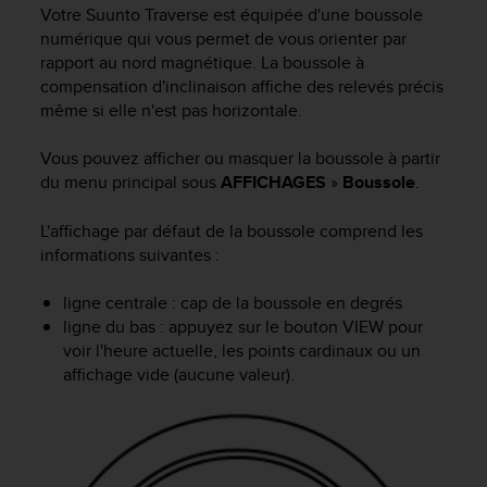
e
Votre
Suunto Traverse
est équipée d'une boussole
s
numérique qui vous permet de vous orienter par
i
rapport au nord magnétique. La boussole à
t
compensation d'inclinaison affiche des relevés précis
e
même si elle n'est pas horizontale.
W
e
b
Vous pouvez afficher ou masquer la boussole à partir
a
du menu principal sous
AFFICHAGES
»
Boussole
.
u
n
L'affichage par défaut de la boussole comprend les
i
informations suivantes :
v
e
ligne centrale : cap de la boussole en degrés
a
ligne du bas : appuyez sur le bouton
VIEW
pour
u
A
voir l'heure actuelle, les points cardinaux ou un
A
affichage vide (aucune valeur).
d
e
c
o
n