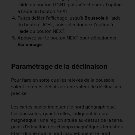
l
l'aide du bouton
LIGHT
, puis sélectionnez l'option
i
à l'aide du bouton
NEXT
.
t
Faites défiler l'affichage jusqu'à
Boussole
à l'aide
y
du bouton
LIGHT
, puis sélectionnez l'option à
G
l'aide du bouton
NEXT
.
u
Appuyez sur le bouton
NEXT
pour sélectionner
i
Étalonnage
.
d
e
l
i
Paramétrage de la déclinaison
n
e
Pour faire en sorte que les relevés de la boussole
s
soient corrects, définissez une valeur de déclinaison
,
précise.
W
C
A
Les cartes papier indiquent le nord géographique.
G
Les boussoles, quant à elles, indiquent le nord
)
magnétique : une région située au-dessus de la terre,
2
point d'attraction des champs magnétiques terrestres.
.
Étant donné que le nord magnétique et le nord