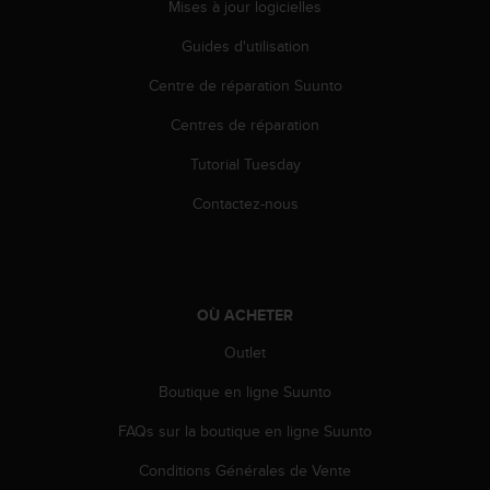
Mises à jour logicielles
s
r
Guides d'utilisation
e
n
Centre de réparation Suunto
c
o
Centres de réparation
n
Tutorial Tuesday
t
r
Contactez-nous
e
z
d
e
s
OÙ ACHETER
p
r
Outlet
o
b
Boutique en ligne Suunto
l
è
FAQs sur la boutique en ligne Suunto
m
Conditions Générales de Vente
e