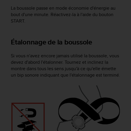
a
c
La boussole passe en mode économie d'énergie au
c
bout d'une minute. Réactivez-la à l'aide du bouton
e
START
.
s
s
i
Étalonnage de la boussole
b
i
l
Si vous n'avez encore jamais utilisé la boussole, vous
i
devez d'abord l'étalonner. Tournez et inclinez la
t
montre dans tous les sens jusqu'à ce qu'elle émette
é
un bip sonore indiquant que l'étalonnage est terminé.
d
u
c
o
n
t
e
n
u
W