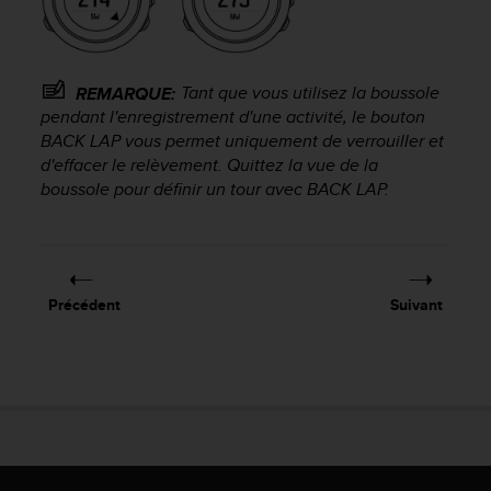
u
x
É
t
Tant que vous utilisez la boussole
REMARQUE:
a
pendant l'enregistrement d'une activité, le bouton
t
BACK LAP
vous permet uniquement de verrouiller et
s
-
d'effacer le relèvement. Quittez la vue de la
U
boussole pour définir un tour avec
BACK LAP
.
n
i
s
a
u
Précédent
Suivant
+
1
8
5
5
2
5
8