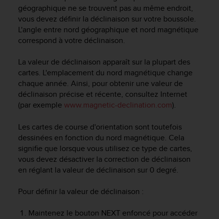
0
géographique ne se trouvent pas au même endroit,
a
vous devez définir la déclinaison sur votre boussole.
i
L'angle entre nord géographique et nord magnétique
n
correspond à votre déclinaison.
s
i
q
La valeur de déclinaison apparaît sur la plupart des
u
cartes. L'emplacement du nord magnétique change
'
chaque année. Ainsi, pour obtenir une valeur de
à
déclinaison précise et récente, consultez Internet
a
(par exemple
www.magnetic-declination.com
).
s
s
Les cartes de course d'orientation sont toutefois
u
dessinées en fonction du nord magnétique. Cela
r
e
signifie que lorsque vous utilisez ce type de cartes,
r
vous devez désactiver la correction de déclinaison
s
en réglant la valeur de déclinaison sur 0 degré.
a
c
Pour définir la valeur de déclinaison :
o
n
Maintenez le bouton
NEXT
enfoncé pour accéder
f