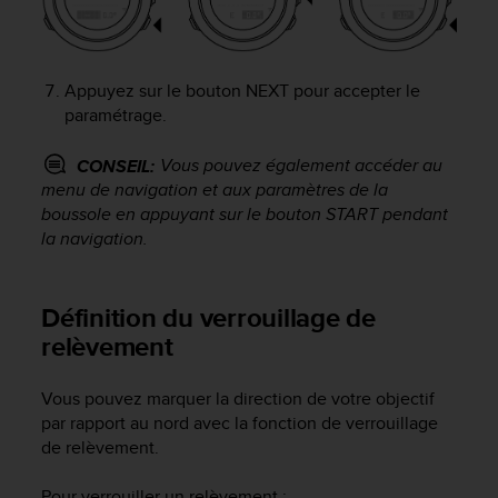
'
a
c
c
Appuyez sur le bouton
NEXT
pour accepter le
e
paramétrage.
s
s
i
Vous pouvez également accéder au
CONSEIL:
b
menu de navigation et aux paramètres de la
i
boussole en appuyant sur le bouton
START
pendant
l
la navigation.
i
t
é
Définition du verrouillage de
.
relèvement
A
d
r
Vous pouvez marquer la direction de votre objectif
e
par rapport au nord avec la fonction de verrouillage
s
de relèvement.
s
e
z
Pour verrouiller un relèvement :