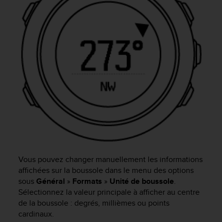
f
o
r
m
i
t
é
a
u
x
d
i
r
e
c
t
Vous pouvez changer manuellement les informations
i
affichées sur la boussole dans le menu des options
v
sous
Général
»
Formats
»
Unité de boussole
.
e
Sélectionnez la valeur principale à afficher au centre
s
de la boussole : degrés, millièmes ou points
d
cardinaux.
'