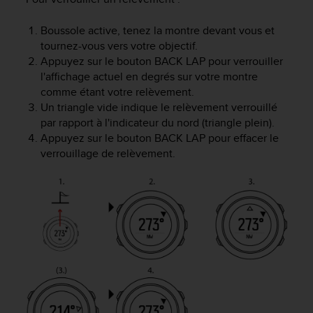
-
v
Boussole active, tenez la montre devant vous et
o
tournez-vous vers votre objectif.
u
Appuyez sur le bouton
BACK LAP
pour verrouiller
s
l'affichage actuel en degrés sur votre montre
a
comme étant votre relèvement.
u
Un triangle vide indique le relèvement verrouillé
S
par rapport à l'indicateur du nord (triangle plein).
e
Appuyez sur le bouton
BACK LAP
pour effacer le
r
v
verrouillage de relèvement.
i
c
e
c
l
i
e
n
t
s
a