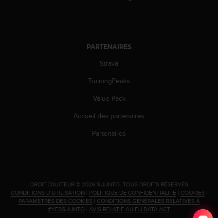
i
o
n
s
PARTENAIRES
d
e
Strava
c
e
TrainingPeaks
s
i
Value Pack
t
e
Accueil des partenaires
W
Partenaires
e
b
.
.
DROIT D'AUTEUR © 2026 SUUNTO.
TOUS DROITS RÉSERVÉS.
CONDITIONS D’UTILISATION
|
POLITIQUE DE CONFIDENTIALITÉ
|
COOKIES
|
PARAMÈTRES DES COOKIES
|
CONDITIONS GÉNÉRALES RELATIVES À
#YESSUUNTO
|
AVIS RELATIF AU EU DATA ACT