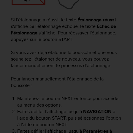
e
b
(
Si l'étalonnage a réussi, le texte
Étalonnage réussi
W
s'affiche. Si l'étalonnage échoue, le texte
Échec de
e
l'étalonnage
s'affiche. Pour réessayer l'étalonnage,
b
appuyez sur le bouton
START
.
C
o
Si vous avez déjà étalonné la boussole et que vous
n
t
souhaitez l'étalonner de nouveau, vous pouvez
e
lancer manuellement le processus d'étalonnage.
n
t
Pour lancer manuellement l'étalonnage de la
A
boussole :
c
c
Maintenez le bouton
NEXT
enfoncé pour accéder
e
au menu des options.
s
Faites défiler l'affichage jusqu'à
NAVIGATION
à
s
l'aide du bouton
START
, puis sélectionnez l'option
i
b
à l'aide du bouton
NEXT
.
i
Faites défiler l'affichage jusqu'à
Paramètres
à