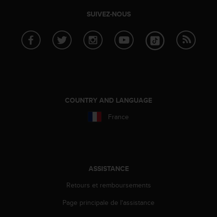
0
9
SUIVEZ-NOUS
0
0
(
a
p
p
e
l
g
COUNTRY AND LANGUAGE
r
a
France
t
u
i
t
)
ASSISTANCE
s
i
Retours et remboursements
v
Page principale de l'assistance
o
u