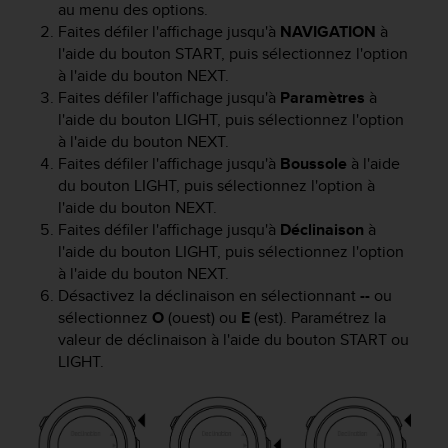
au menu des options.
o
Faites défiler l'affichage jusqu'à
NAVIGATION
à
r
l'aide du bouton
START
, puis sélectionnez l'option
m
i
à l'aide du bouton
NEXT
.
t
Faites défiler l'affichage jusqu'à
Paramètres
à
é
l'aide du bouton
LIGHT
, puis sélectionnez l'option
a
à l'aide du bouton
NEXT
.
u
Faites défiler l'affichage jusqu'à
Boussole
à l'aide
x
du bouton
LIGHT
, puis sélectionnez l'option à
a
l'aide du bouton
NEXT
.
u
Faites défiler l'affichage jusqu'à
Déclinaison
à
t
l'aide du bouton
LIGHT
, puis sélectionnez l'option
r
à l'aide du bouton
NEXT
.
e
s
Désactivez la déclinaison en sélectionnant
--
ou
n
sélectionnez
O
(ouest) ou
E
(est). Paramétrez la
o
valeur de déclinaison à l'aide du bouton
START
ou
r
LIGHT
.
m
e
s
d