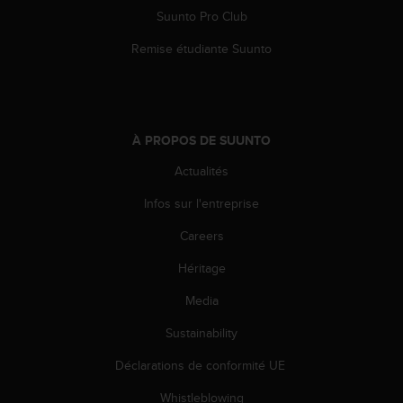
s
Suunto Pro Club
p
o
Remise étudiante Suunto
u
r
a
c
c
À PROPOS DE SUUNTO
é
d
Actualités
e
r
Infos sur l'entreprise
a
Careers
u
x
Héritage
i
n
Media
f
o
Sustainability
r
m
Déclarations de conformité UE
a
Whistleblowing
t