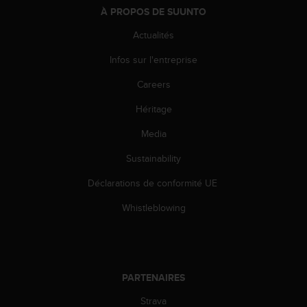
l
À PROPOS DE SUUNTO
i
t
Actualités
y
Infos sur l'entreprise
G
u
Careers
i
d
Héritage
e
l
Media
i
n
Sustainability
e
Déclarations de conformité UE
s
,
Whistleblowing
W
C
A
G
)
PARTENAIRES
2
.
Strava