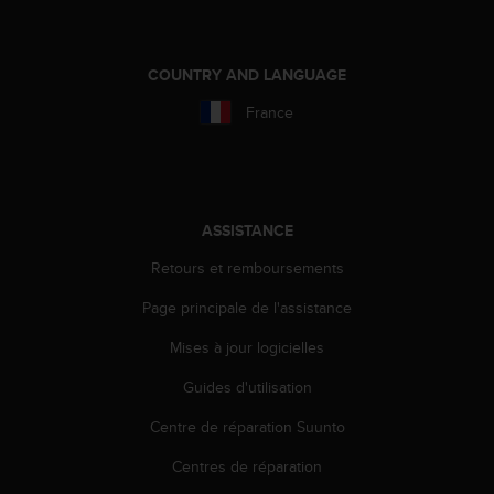
a
c
c
e
COUNTRY AND LANGUAGE
s
France
s
i
b
i
l
i
ASSISTANCE
t
Retours et remboursements
é
d
Page principale de l'assistance
u
c
Mises à jour logicielles
o
n
Guides d'utilisation
t
e
Centre de réparation Suunto
n
Centres de réparation
u
W