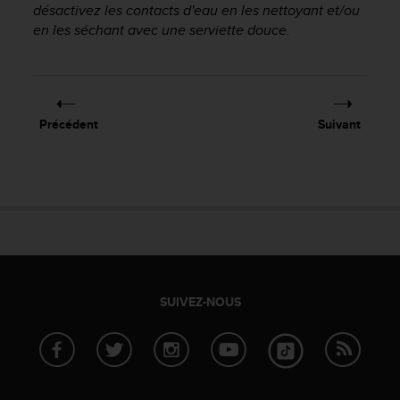
désactivez les contacts d'eau en les nettoyant et/ou
f
en les séchant avec une serviette douce.
o
r
m
i
t
é
Précédent
Suivant
a
u
x
d
i
r
e
c
t
i
SUIVEZ-NOUS
v
e
s
d
'