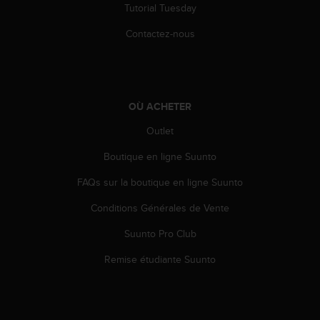
Tutorial Tuesday
e
b
Contactez-nous
(
W
e
b
C
OÙ ACHETER
o
n
Outlet
t
e
Boutique en ligne Suunto
n
FAQs sur la boutique en ligne Suunto
t
A
Conditions Générales de Vente
c
c
Suunto Pro Club
e
s
Remise étudiante Suunto
s
i
b
i