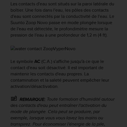
e
Les contacts d'eau sont situés sur la paroi latérale du
s
boîtier. Une fois dans l'eau, les pôles des contacts
i
d'eau sont connectés par la conductivité de l'eau. Le
t
Suunto Zoop Novo
passe en mode plongée lorsque
e
de l'eau est détectée, le profondimètre mesure la
W
e
pression de l'eau à une profondeur de 1,2 m (4 ft).
b
a
u
n
Le symbole
AC
(C.A.) s'affiche jusqu'à ce que le
i
contact d'eau soit désactivé. Il est important de
v
maintenir les contacts d'eau propres. La
e
contamination et la saleté peuvent empêcher leur
a
u
activation/désactivation.
A
A
Toute formation d'humidité autour
REMARQUE:
d
des contacts d'eau peut entraîner l'activation du
e
mode de plongée. Cela peut se produire, par
c
exemple, lorsque vous vous lavez les mains ou
o
transpirez. Pour économiser l'énergie de la pile,
n