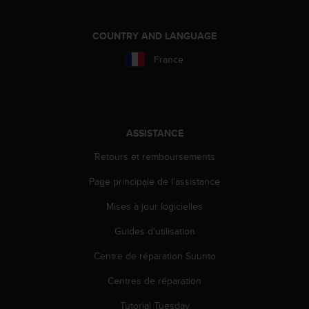
o
r
COUNTRY AND LANGUAGE
m
i
France
t
é
a
u
x
a
ASSISTANCE
u
Retours et remboursements
t
r
Page principale de l'assistance
e
s
Mises à jour logicielles
n
o
Guides d'utilisation
r
Centre de réparation Suunto
m
e
Centres de réparation
s
d
Tutorial Tuesday