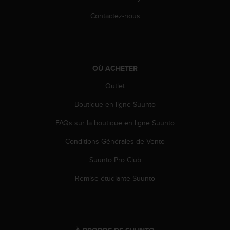
'
a
Contactez-nous
c
c
e
s
s
OÙ ACHETER
i
b
Outlet
i
Boutique en ligne Suunto
l
i
FAQs sur la boutique en ligne Suunto
t
é
Conditions Générales de Vente
.
A
Suunto Pro Club
d
r
Remise étudiante Suunto
e
s
s
e
z