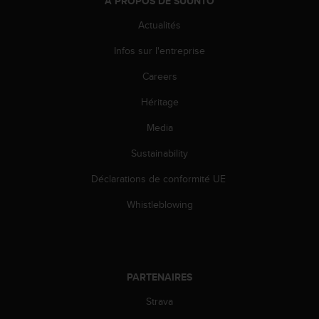
À PROPOS DE SUUNTO
-
Actualités
v
o
Infos sur l'entreprise
u
s
Careers
a
u
Héritage
S
e
Media
r
Sustainability
v
i
Déclarations de conformité UE
c
e
Whistleblowing
c
l
i
e
n
PARTENAIRES
t
s
Strava
a