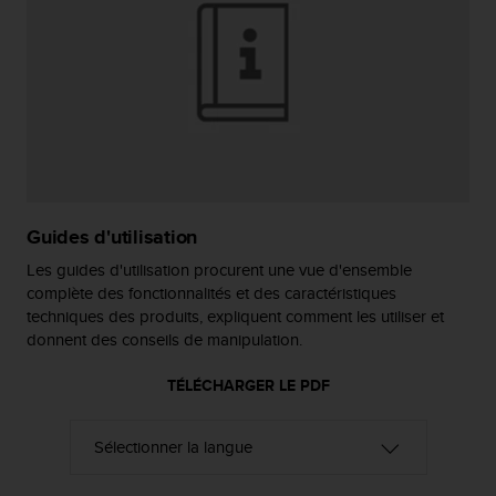
f
o
r
m
i
t
é
a
u
x
Guides d'utilisation
d
i
Les guides d'utilisation procurent une vue d'ensemble
r
complète des fonctionnalités et des caractéristiques
e
techniques des produits, expliquent comment les utiliser et
c
donnent des conseils de manipulation.
t
i
TÉLÉCHARGER LE PDF
v
e
s
d
'