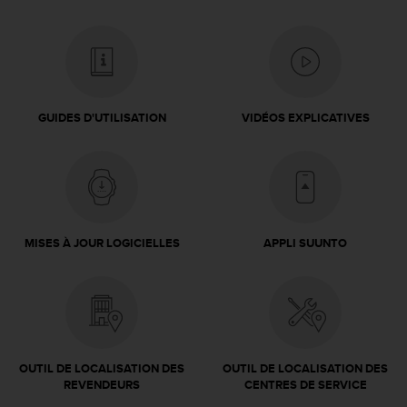
e
b
(
W
e
b
GUIDES D'UTILISATION
VIDÉOS EXPLICATIVES
C
o
n
t
e
n
t
MISES À JOUR LOGICIELLES
APPLI SUUNTO
A
c
c
e
s
s
i
OUTIL DE LOCALISATION DES
OUTIL DE LOCALISATION DES
b
REVENDEURS
CENTRES DE SERVICE
i