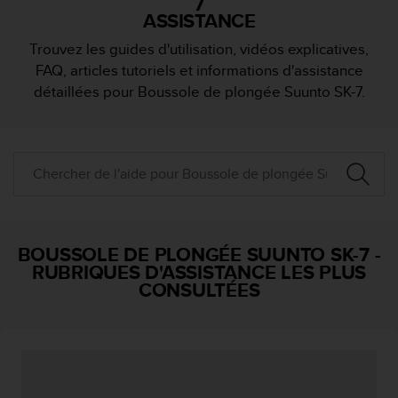
7
e
ASSISTANCE
s
i
Trouvez les guides d'utilisation, vidéos explicatives,
t
FAQ, articles tutoriels et informations d'assistance
e
W
détaillées pour Boussole de plongée Suunto SK-7.
e
b
a
u
n
i
v
e
BOUSSOLE DE PLONGÉE SUUNTO SK-7
-
a
RUBRIQUES D'ASSISTANCE LES PLUS
u
CONSULTÉES
A
A
d
e
c
o
n