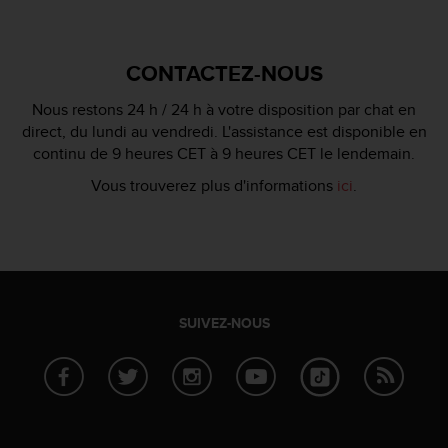
0
a
i
n
CONTACTEZ-NOUS
s
i
Nous restons 24 h / 24 h à votre disposition par chat en
q
direct, du lundi au vendredi. L'assistance est disponible en
u
continu de 9 heures CET à 9 heures CET le lendemain.
'
à
Vous trouverez plus d'informations
ici
.
a
s
s
u
r
e
r
SUIVEZ-NOUS
s
a
c
o
n
f