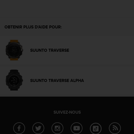
f
o
r
m
OBTENIR PLUS D'AIDE POUR:
i
t
é
a
SUUNTO TRAVERSE
u
x
d
i
r
SUUNTO TRAVERSE ALPHA
e
c
t
i
v
e
SUIVEZ-NOUS
s
d
'