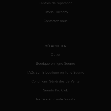
Centres de réparation
e
b
Tutorial Tuesday
(
W
Contactez-nous
e
b
C
o
n
OÙ ACHETER
t
e
Outlet
n
Boutique en ligne Suunto
t
A
FAQs sur la boutique en ligne Suunto
c
c
Conditions Générales de Vente
e
s
Suunto Pro Club
s
i
Remise étudiante Suunto
b
i