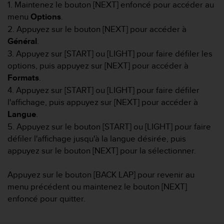
e
1. Maintenez le bouton [NEXT] enfoncé pour accéder au
s
menu
Options
.
i
2. Appuyez sur le bouton [NEXT] pour accéder à
t
Général
.
e
W
3. Appuyez sur [START] ou [LIGHT] pour faire défiler les
e
options, puis appuyez sur [NEXT] pour accéder à
b
Formats
.
a
4. Appuyez sur [START] ou [LIGHT] pour faire défiler
u
n
l'affichage, puis appuyez sur [NEXT] pour accéder à
i
Langue
.
v
5. Appuyez sur le bouton [START] ou [LIGHT] pour faire
e
défiler l'affichage jusqu'à la langue désirée, puis
a
appuyez sur le bouton [NEXT] pour la sélectionner.
u
A
A
Appuyez sur le bouton [BACK LAP] pour revenir au
d
menu précédent ou maintenez le bouton [NEXT]
e
enfoncé pour quitter.
c
o
n