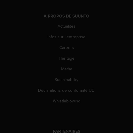
l
i
t
À PROPOS DE SUUNTO
y
Actualités
G
u
Infos sur l'entreprise
i
d
Careers
e
l
Héritage
i
n
Media
e
Sustainability
s
,
Déclarations de conformité UE
W
C
Whistleblowing
A
G
)
2
.
PARTENAIRES