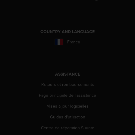
a
c
c
e
s
COUNTRY AND LANGUAGE
s
i
France
b
i
l
i
t
é
ASSISTANCE
d
Retours et remboursements
u
c
Page principale de l'assistance
o
n
Mises à jour logicielles
t
e
Guides d'utilisation
n
Centre de réparation Suunto
u
W