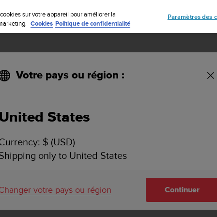
Inscrivez-vous à la newsletter et obtenez 5% de remise
| Retours gratuit
cookies sur votre appareil pour améliorer la
Paramètres des c
e marketing.
Cookies
Politique de confidentialité
Votre pays ou région :
s l'appli Suunto pour Android ?
United States
E CRÉER UN ITINÉRAIRE DANS L'APPLI SUUNTO
Currency: $ (USD)
Shipping only to United States
inéraire dans l'appli Suunto. Pour en savoir plus sur l'utilisa
z cet
article
.
Changer votre pays ou région
Continuer