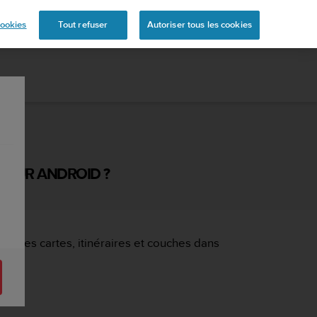
s
ookies
Tout refuser
Autoriser tous les cookies
 POUR ANDROID ?
tion des cartes, itinéraires et couches dans