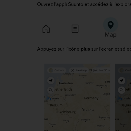
e
Ouvrez l'appli Suunto et accédez à l'explo
s
i
t
e
W
e
b
a
Appuyez sur l'icône
plus
sur l'écran et séle
u
n
i
v
e
a
u
A
A
d
e
c
o
n