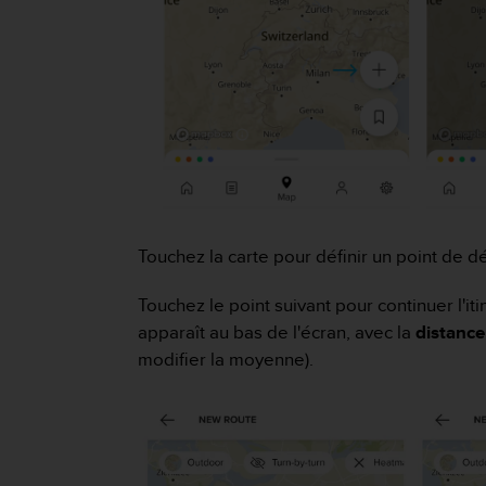
f
o
r
m
i
t
é
a
u
x
d
i
Touchez la carte pour définir un point de dé
r
e
Touchez le point suivant pour continuer l'it
c
apparaît au bas de l'écran, avec la
distance
t
modifier la moyenne).
i
v
e
s
d
'