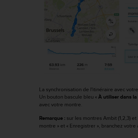
0
a
i
n
s
i
q
u
'
à
a
s
s
u
r
La synchronisation de l'itinéraire avec votr
e
Un bouton bascule bleu «
À utiliser dans l
r
avec votre montre.
s
a
Remarque :
sur les montres Ambit (1,2,3) et 
c
o
montre » et « Enregistrer », branchez votre 
n
f