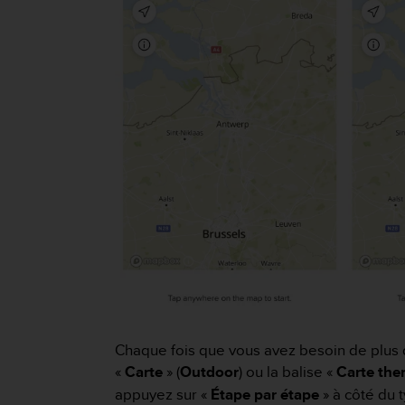
a
c
c
e
s
s
i
b
i
l
i
t
é
d
u
c
o
n
t
e
Chaque fois que vous avez besoin de plus d
n
«
Carte
» (
Outdoor
) ou la balise «
Carte the
u
appuyez sur «
Étape par étape
» à côté du 
W