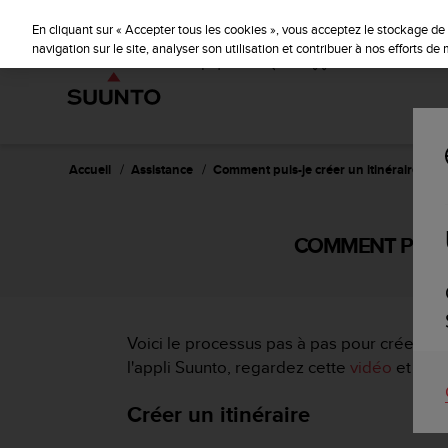
S
u
En cliquant sur « Accepter tous les cookies », vous acceptez le stockage de 
u
navigation sur le site, analyser son utilisation et contribuer à nos efforts d
n
t
o
s
'
e
Accueil
Assistance
Comment puis-je créer un itinéraire dan
n
g
a
COMMENT PUIS-J
g
e
à
a
m
Voici le processus pas à pas pour créer un it
e
l'appli Suunto, regardez cette
vidéo
et lise
n
e
Créer un itinéraire
r
c