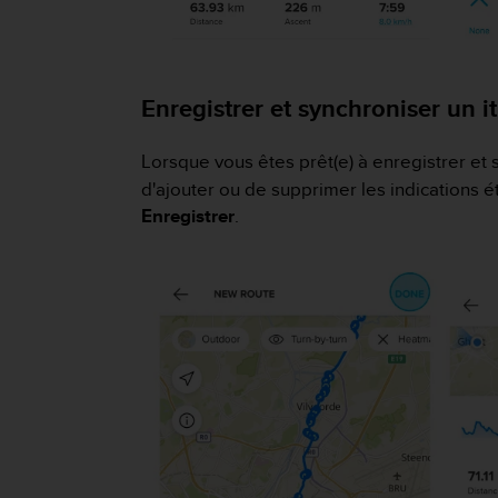
l
i
t
y
G
Enregistrer et synchroniser un it
u
i
Lorsque vous êtes prêt(e) à enregistrer et 
d
d'ajouter ou de supprimer les indications é
e
l
Enregistrer
.
i
n
e
s
,
W
C
A
G
)
2
.