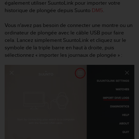
e
également utiliser SuuntoLink pour importer votre
s
historique de plongée depuis Suunto
DM5
.
i
t
Vous n'avez pas besoin de connecter une montre ou un
e
W
ordinateur de plongée avec le câble USB pour faire
e
cela. Lancez simplement SuuntoLink et cliquez sur le
b
symbole de la triple barre en haut à droite, puis
a
sélectionnez « importer les journaux de plongée » :
u
n
i
v
e
a
u
A
A
d
e
c
o
n