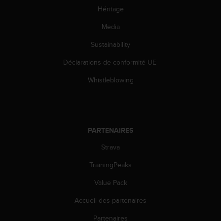
'
Héritage
a
c
Media
c
e
Sustainability
s
s
Déclarations de conformité UE
i
Whistleblowing
b
i
l
i
t
PARTENAIRES
é
.
Strava
A
d
TrainingPeaks
r
e
Value Pack
s
s
Accueil des partenaires
e
Partenaires
z