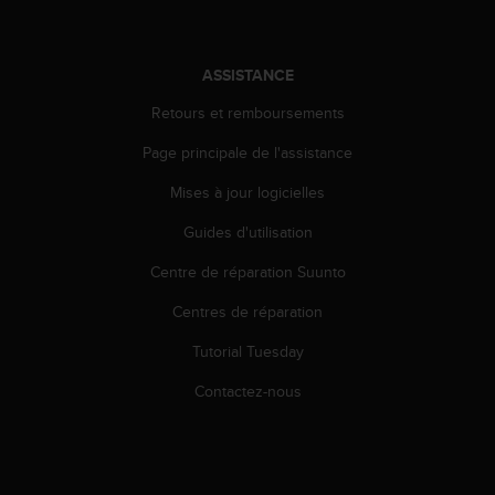
0
a
i
n
ASSISTANCE
s
i
Retours et remboursements
q
Page principale de l'assistance
u
'
Mises à jour logicielles
à
a
Guides d'utilisation
s
s
Centre de réparation Suunto
u
r
Centres de réparation
e
Tutorial Tuesday
r
s
Contactez-nous
a
c
o
n
f