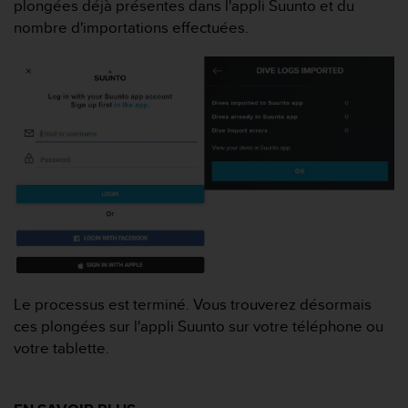
plongées déjà présentes dans l'appli Suunto et du
e
nombre d'importations effectuées.
b
(
W
e
b
C
o
n
t
e
n
t
A
c
c
Le processus est terminé. Vous trouverez désormais
e
ces plongées sur l'appli Suunto sur votre téléphone ou
s
s
votre tablette.
i
b
i