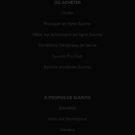
OÙ ACHETER
o
r
Outlet
m
i
Boutique en ligne Suunto
t
é
FAQs sur la boutique en ligne Suunto
a
Conditions Générales de Vente
u
x
Suunto Pro Club
a
u
Remise étudiante Suunto
t
r
e
s
n
À PROPOS DE SUUNTO
o
r
Actualités
m
e
Infos sur l'entreprise
s
Careers
d