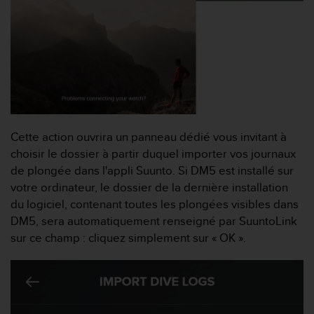
f
o
r
m
i
t
é
a
u
Cette action ouvrira un panneau dédié vous invitant à
x
d
choisir le dossier à partir duquel importer vos journaux
i
de plongée dans l'appli Suunto. Si DM5 est installé sur
r
votre ordinateur, le dossier de la dernière installation
e
du logiciel, contenant toutes les plongées visibles dans
c
DM5, sera automatiquement renseigné par SuuntoLink
t
i
sur ce champ : cliquez simplement sur « OK ».
v
e
s
d
'