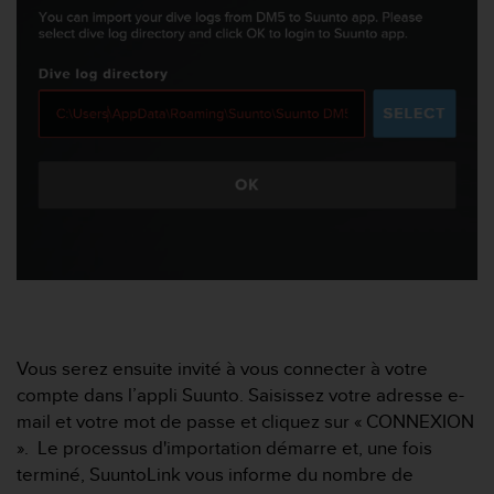
a
c
c
e
s
s
i
b
i
l
i
t
é
d
u
c
o
Vous serez ensuite invité à vous connecter à votre
n
compte dans l’appli Suunto. Saisissez votre adresse e-
t
mail et votre mot de passe et cliquez sur « CONNEXION
e
». Le processus d'importation démarre et, une fois
n
u
terminé, SuuntoLink vous informe du nombre de
W