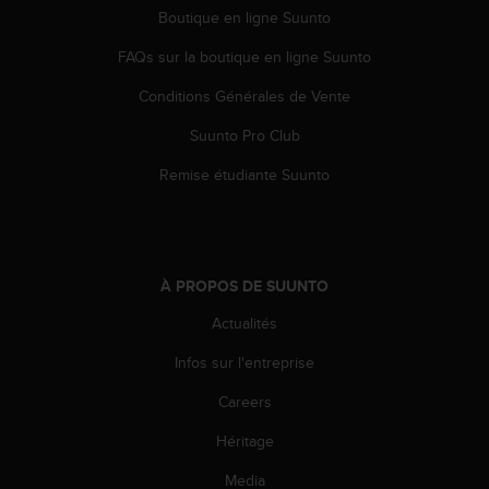
l
Boutique en ligne Suunto
i
t
FAQs sur la boutique en ligne Suunto
y
Conditions Générales de Vente
G
u
Suunto Pro Club
i
d
Remise étudiante Suunto
e
l
i
n
e
À PROPOS DE SUUNTO
s
,
Actualités
W
C
Infos sur l'entreprise
A
Careers
G
)
Héritage
2
.
Media