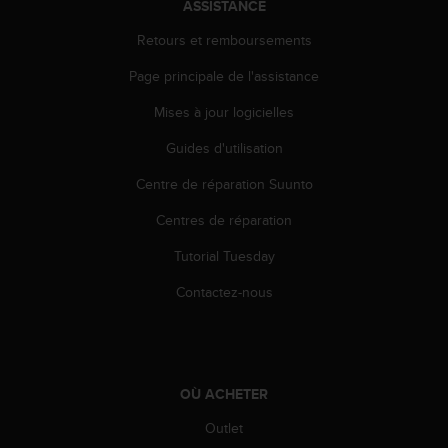
ASSISTANCE
e
b
Retours et remboursements
(
Page principale de l'assistance
W
e
Mises à jour logicielles
b
C
Guides d'utilisation
o
n
Centre de réparation Suunto
t
e
Centres de réparation
n
Tutorial Tuesday
t
A
Contactez-nous
c
c
e
s
s
OÙ ACHETER
i
b
Outlet
i