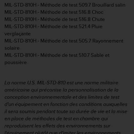
f
MIL-STD-810H - Méthode de test 509.7 Brouillard salin
o
MIL-STD-810H - Méthode de test 516.8 Choc
r
MIL-STD-810H - Méthode de test 516.8 Chute
m
MIL-STD-810H - Méthode de test 521.4 Pluie
i
verglaçante
t
é
MIL-STD-810H - Méthode de test 505.7 Rayonnement
a
solaire
u
MIL-STD-810H - Méthode de test 510.7 Sable et
x
poussière
d
i
r
e
La norme U.S. MIL-STD-810 est une norme militaire
c
américaine qui préconise la personnalisation de la
t
conception environnementale et des limites de test
i
d'un équipement en fonction des conditions auxquelles
v
il sera soumis pendant toute sa durée de vie et la mise
e
s
en place de méthodes de test en chambre qui
d
reproduisent les effets des environnements sur
'
l'équipement plutôt que d'imiter les environnements