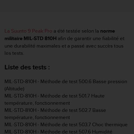
e
s
i
t
e
W
La Suunto 9 Peak Pro
a été testée selon la
norme
e
militaire MIL-STD 810H
afin de garantir une fiabilité et
b
une durabilité maximales et a passé avec succès tous
a
les tests.
u
n
Liste des tests :
i
v
e
MIL-STD-810H - Méthode de test 500.6 Basse pression
a
(Altitude)
u
MIL-STD-810H - Méthode de test 501.7 Haute
A
A
température, fonctionnement
d
MIL-STD-810H - Méthode de test 502.7 Basse
e
température, fonctionnement
c
MIL-STD-810H - Méthode de test 503.7 Choc thermique
o
MIL-STD-810H - Méthode de test 507.6 Humidité
n