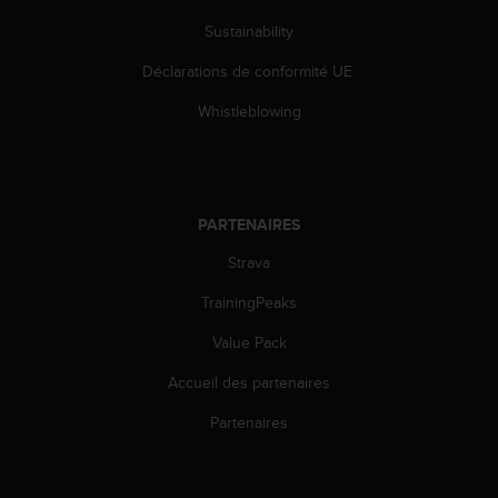
0
a
Sustainability
i
n
Déclarations de conformité UE
s
Whistleblowing
i
q
u
'
à
a
PARTENAIRES
s
Strava
s
u
TrainingPeaks
r
e
Value Pack
r
s
Accueil des partenaires
a
Partenaires
c
o
n
f