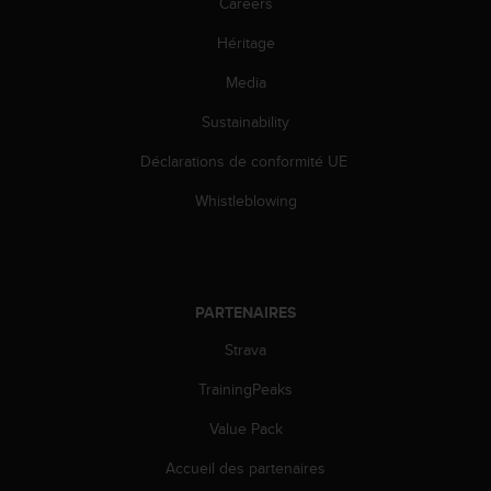
Careers
o
r
Héritage
m
i
Media
t
Sustainability
é
a
Déclarations de conformité UE
u
x
Whistleblowing
a
u
t
r
e
PARTENAIRES
s
n
Strava
o
r
TrainingPeaks
m
Value Pack
e
s
Accueil des partenaires
d