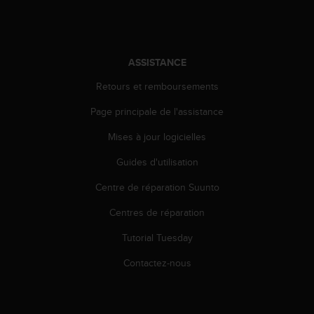
l
i
t
y
ASSISTANCE
G
u
Retours et remboursements
i
d
Page principale de l'assistance
e
l
Mises à jour logicielles
i
n
Guides d'utilisation
e
Centre de réparation Suunto
s
,
Centres de réparation
W
C
Tutorial Tuesday
A
G
Contactez-nous
)
2
.