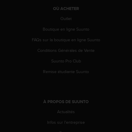
0
a
OÙ ACHETER
i
n
Outlet
s
Boutique en ligne Suunto
i
q
FAQs sur la boutique en ligne Suunto
u
'
Conditions Générales de Vente
à
a
Suunto Pro Club
s
s
Remise étudiante Suunto
u
r
e
r
s
À PROPOS DE SUUNTO
a
Actualités
c
o
Infos sur l'entreprise
n
f