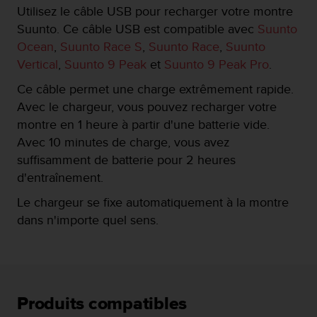
e
Utilisez le câble USB pour recharger votre montre
s
Suunto. Ce câble USB est compatible avec
Suunto
i
t
Ocean
,
Suunto Race S
,
Suunto Race
,
Suunto
e
Vertical
,
Suunto 9 Peak
et
Suunto 9 Peak Pro
.
W
e
Ce câble permet une charge extrêmement rapide.
b
Avec le chargeur, vous pouvez recharger votre
a
montre en 1 heure à partir d'une batterie vide.
u
Avec 10 minutes de charge, vous avez
n
i
suffisamment de batterie pour 2 heures
v
d'entraînement.
e
a
Le chargeur se fixe automatiquement à la montre
u
dans n'importe quel sens.
A
A
d
e
c
o
Produits compatibles
n