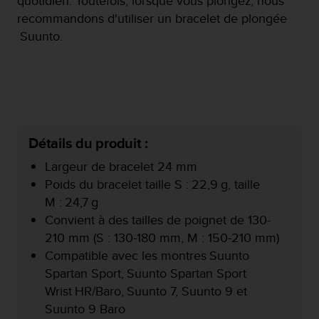
quotidien. Toutefois, lorsque vous plongez, nous
f
recommandons d'utiliser un bracelet de plongée
o
Suunto. ​
r
m
i
t
é
a
u
x
Détails du produit :
d
Largeur de bracelet 24 mm
i
r
Poids du bracelet taille S : 22,9 g, taille
e
M : 24,7 g
c
Convient à des tailles de poignet de 130-
t
210 mm (S : 130-180 mm, M : 150-210 mm)
i
v
Compatible avec les montres Suunto
e
Spartan Sport, Suunto Spartan Sport
s
Wrist HR/Baro, Suunto 7, Suunto 9 et
d
Suunto 9 Baro
'