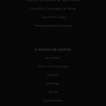
'
a
Conditions Générales de Vente
c
c
Suunto Pro Club
e
s
Remise étudiante Suunto
s
i
b
i
l
À PROPOS DE SUUNTO
i
Actualités
t
é
Infos sur l'entreprise
.
A
Careers
d
r
Héritage
e
s
Media
s
Sustainability
e
z