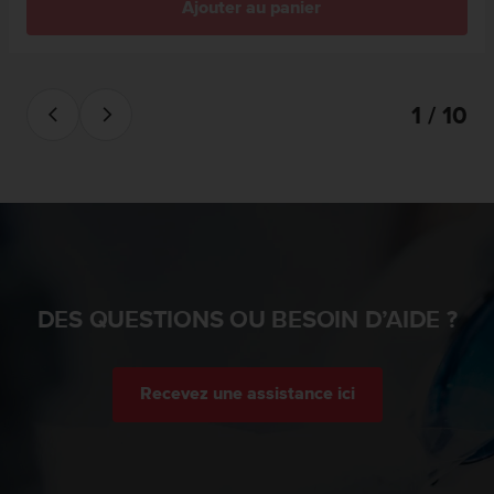
Ajouter au panier
l
i
t
y
G
1 / 10
u
i
d
e
l
i
n
e
s
DES QUESTIONS OU BESOIN D’AIDE ?
,
W
C
A
Recevez une assistance ici
G
)
2
.