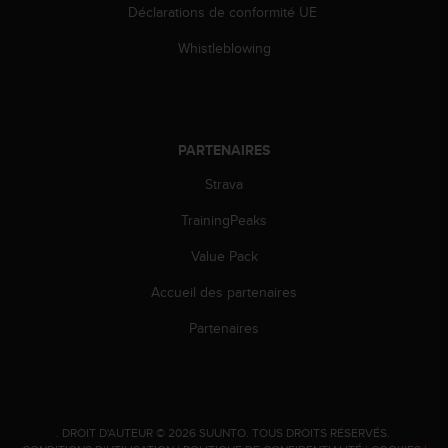
Déclarations de conformité UE
-
v
Whistleblowing
o
u
s
a
u
PARTENAIRES
S
e
Strava
r
v
TrainingPeaks
i
Value Pack
c
e
Accueil des partenaires
c
l
Partenaires
i
e
n
t
s
.
DROIT D'AUTEUR © 2026 SUUNTO.
TOUS DROITS RÉSERVÉS.
a