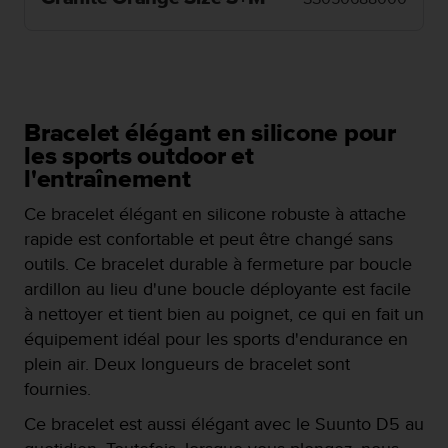
e
s
i
t
e
W
e
Bracelet élégant en silicone pour
b
les sports outdoor et
a
l'entraînement
u
n
Ce bracelet élégant en silicone robuste à attache
i
rapide est confortable et peut être changé sans
v
e
outils. Ce bracelet durable à fermeture par boucle
a
ardillon au lieu d'une boucle déployante est facile
u
à nettoyer et tient bien au poignet, ce qui en fait un
A
équipement idéal pour les sports d'endurance en
A
d
plein air. Deux longueurs de bracelet sont
e
fournies. ​
c
o
Ce bracelet est aussi élégant avec le Suunto D5 au
n