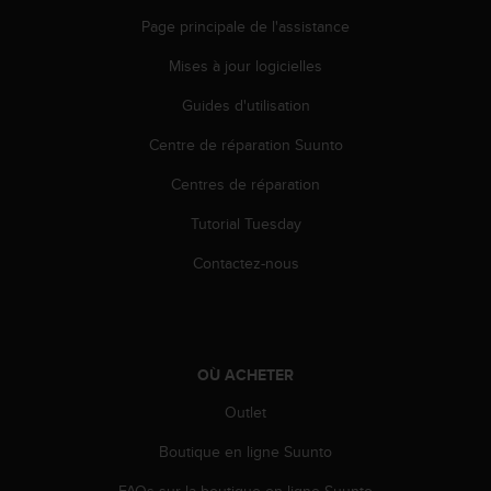
o
Page principale de l'assistance
r
m
Mises à jour logicielles
i
t
Guides d'utilisation
é
Centre de réparation Suunto
a
u
Centres de réparation
x
a
Tutorial Tuesday
u
t
Contactez-nous
r
e
s
n
o
OÙ ACHETER
r
m
Outlet
e
Boutique en ligne Suunto
s
d
FAQs sur la boutique en ligne Suunto