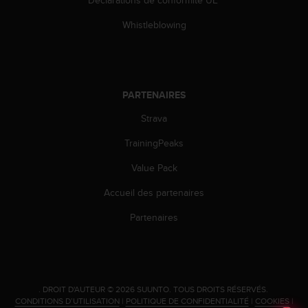
'
a
Whistleblowing
c
c
e
s
s
PARTENAIRES
i
b
Strava
i
l
TrainingPeaks
i
Value Pack
t
é
Accueil des partenaires
.
A
Partenaires
d
r
e
s
s
.
DROIT D'AUTEUR © 2026 SUUNTO.
TOUS DROITS RÉSERVÉS.
e
CONDITIONS D’UTILISATION
|
POLITIQUE DE CONFIDENTIALITÉ
|
COOKIES
|
z