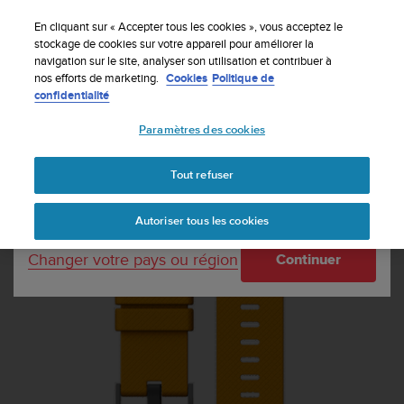
S
Inscrivez-vous à la newsletter et obtenez 5% de
u
En cliquant sur « Accepter tous les cookies », vous acceptez le
remise
| Retours gratuits
u
stockage de cookies sur votre appareil pour améliorer la
Votre pays ou région :
navigation sur le site, analyser son utilisation et contribuer à
n
nos efforts de marketing.
Cookies
Politique de
t
confidentialité
o
United States
s
Paramètres des cookies
'
Accueil
Bracelets
Bracelet silicone ambre Suunto Traverse
e
Currency: $ (USD)
n
Tout refuser
g
Shipping only to United States
a
Autoriser tous les cookies
g
e
Changer votre pays ou région
Continuer
à
a
m
e
n
e
r
c