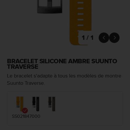
e
s
i
t
e
W
e
1 / 1


b
a
u
n
BRACELET SILICONE AMBRE SUUNTO
i
TRAVERSE
v
Le bracelet s'adapte à tous les modèles de montre
e
a
Suunto Traverse.
u
A
A
d
e
SS021847000
c
o
n