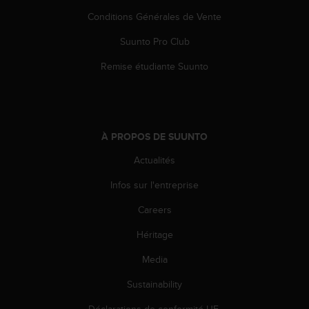
o
Conditions Générales de Vente
r
m
Suunto Pro Club
i
t
Remise étudiante Suunto
é
a
u
x
a
À PROPOS DE SUUNTO
u
Actualités
t
r
Infos sur l'entreprise
e
s
Careers
n
o
Héritage
r
m
Media
e
Sustainability
s
d
Déclarations de conformité UE