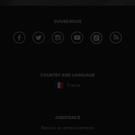
l
i
t
y
SUIVEZ-NOUS
G
u
i
d
e
l
i
n
COUNTRY AND LANGUAGE
e
s
France
,
W
C
A
G
)
ASSISTANCE
2
Retours et remboursements
.