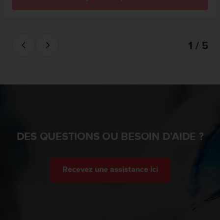
e
b
(
W
1 / 5
e
b
C
o
n
t
e
n
t
DES QUESTIONS OU BESOIN D’AIDE ?
A
c
c
e
Recevez une assistance ici
s
s
i
b
i