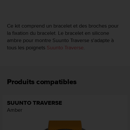
f
o
r
m
Ce kit comprend un bracelet et des broches pour
i
la fixation du bracelet. Le bracelet en silicone
t
é
ambre pour montre Suunto Traverse s'adapte à
a
tous les poignets
Suunto Traverse
.
u
x
d
i
r
e
Produits compatibles
c
t
i
v
SUUNTO TRAVERSE
e
Amber
s
d
'