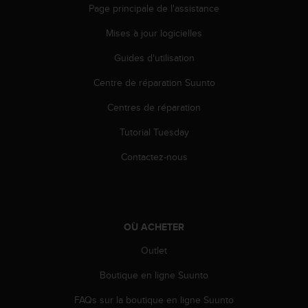
0
Page principale de l'assistance
a
i
Mises à jour logicielles
n
s
Guides d'utilisation
i
Centre de réparation Suunto
q
u
Centres de réparation
'
à
Tutorial Tuesday
a
s
Contactez-nous
s
u
r
e
r
OÙ ACHETER
s
a
Outlet
c
Boutique en ligne Suunto
o
n
FAQs sur la boutique en ligne Suunto
f