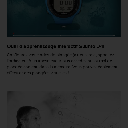
a
c
c
e
s
s
i
b
Outil d'apprentissage interactif Suunto D4i
i
l
Configurez vos modes de plongée (air et nitrox), appairez
i
l'ordinateur à un transmetteur puis accédez au journal de
t
plongée contenu dans la mémoire. Vous pouvez également
é
effectuer des plongées virtuelles !
d
u
c
o
n
t
e
n
u
W