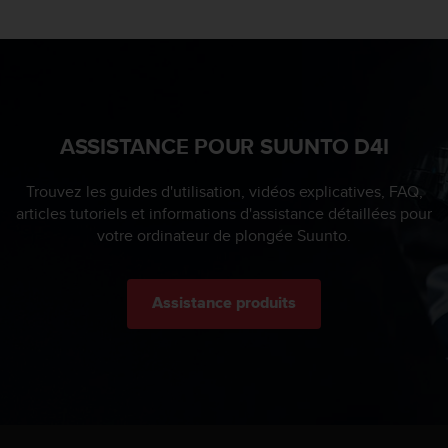
s
r
e
n
c
o
n
ASSISTANCE POUR SUUNTO D4I
t
r
Trouvez les guides d'utilisation, vidéos explicatives, FAQ,
e
articles tutoriels et informations d'assistance détaillées pour
z
d
votre ordinateur de plongée Suunto.
e
s
p
Assistance produits
r
o
b
l
è
m
e