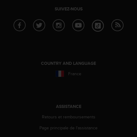
s
p
SUIVEZ-NOUS
o
u
r
a
c
c
é
d
e
COUNTRY AND LANGUAGE
r
France
a
u
x
i
n
f
ASSISTANCE
o
Retours et remboursements
r
m
Page principale de l'assistance
a
t