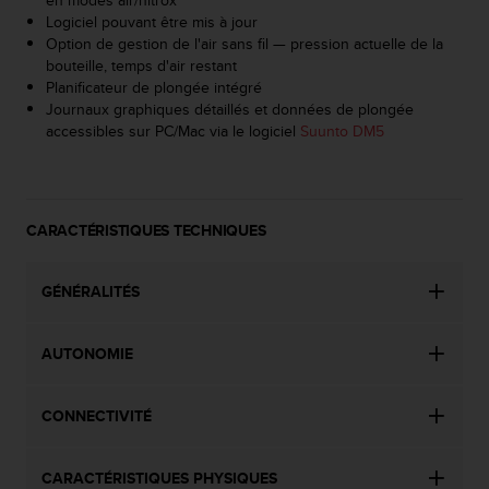
'
Logiciel pouvant être mis à jour
a
Option de gestion de l'air sans fil — pression actuelle de la
c
bouteille, temps d'air restant
c
Planificateur de plongée intégré
e
Journaux graphiques détaillés et données de plongée
s
accessibles sur PC/Mac via le logiciel
Suunto DM5
s
i
b
i
l
CARACTÉRISTIQUES TECHNIQUES
i
t
é
GÉNÉRALITÉS
.
A
AUTONOMIE
d
r
e
CONNECTIVITÉ
s
s
e
CARACTÉRISTIQUES PHYSIQUES
z