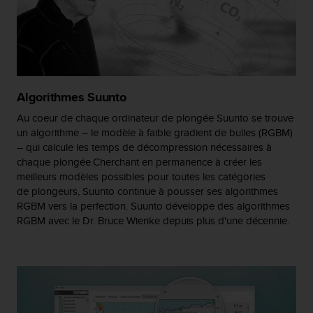
e
b
(
W
e
b
Algorithmes Suunto
C
o
Au coeur de chaque ordinateur de plongée Suunto se trouve
n
un algorithme – le modèle à faible gradient de bulles (RGBM)
t
– qui calcule les temps de décompression nécessaires à
e
chaque plongée.Cherchant en permanence à créer les
n
meilleurs modèles possibles pour toutes les catégories
t
de plongeurs, Suunto continue à pousser ses algorithmes
A
RGBM vers la perfection. Suunto développe des algorithmes
c
RGBM avec le Dr. Bruce Wienke depuis plus d'une décennie.
c
e
s
s
i
b
i