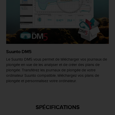
l
i
t
y
G
u
i
d
e
l
Suunto DM5
i
n
Le Suunto DM5 vous permet de télécharger vos journaux de
e
plongée en vue de les analyser et de créer des plans de
s
plongée. Transférez les journaux de plongée de votre
,
ordinateur Suunto compatible, téléchargez vos plans de
W
plongée et personnalisez votre ordinateur.
C
A
G
)
2
SPÉCIFICATIONS
.