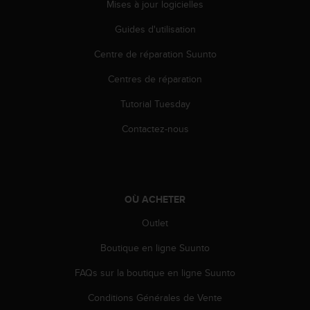
Mises à jour logicielles
i
o
Guides d'utilisation
n
s
Centre de réparation Suunto
d
Centres de réparation
e
c
Tutorial Tuesday
e
s
Contactez-nous
i
t
e
W
e
OÙ ACHETER
b
.
Outlet
Boutique en ligne Suunto
FAQs sur la boutique en ligne Suunto
Conditions Générales de Vente