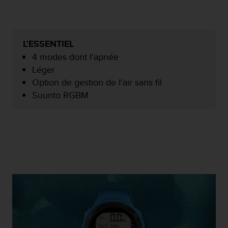
f
o
r
m
L'ESSENTIEL
i
4 modes dont l'apnée
t
é
Léger
a
Option de gestion de l'air sans fil
u
Suunto RGBM
x
d
i
r
e
c
t
i
v
e
s
d
'