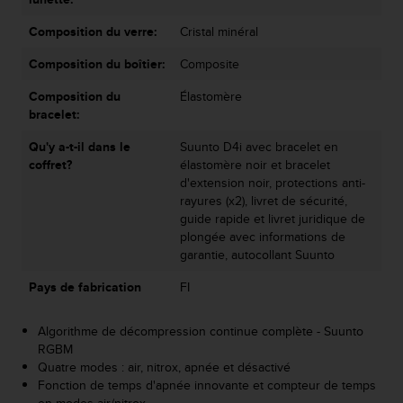
o
r
Composition du verre:
Cristal minéral
m
Composition du boîtier:
Composite
i
t
Composition du
Élastomère
é
bracelet:
a
u
Qu'y a-t-il dans le
Suunto D4i avec bracelet en
x
coffret?
élastomère noir et bracelet
a
d'extension noir, protections anti-
u
rayures (x2), livret de sécurité,
t
guide rapide et livret juridique de
r
plongée avec informations de
e
garantie, autocollant Suunto
s
n
Pays de fabrication
FI
o
r
Algorithme de décompression continue complète - Suunto
m
RGBM
e
Quatre modes : air, nitrox, apnée et désactivé
s
Fonction de temps d'apnée innovante et compteur de temps
d
en modes air/nitrox