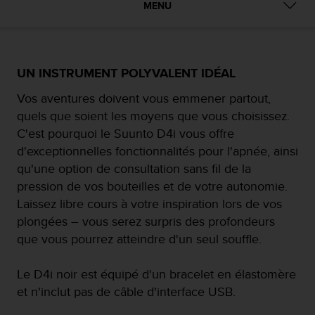
e
MENU
s
i
t
e
W
UN INSTRUMENT POLYVALENT IDÉAL
e
Vos aventures doivent vous emmener partout,
b
a
quels que soient les moyens que vous choisissez.
u
C'est pourquoi le Suunto D4i vous offre
n
d'exceptionnelles fonctionnalités pour l'apnée, ainsi
i
qu'une option de consultation sans fil de la
v
e
pression de vos bouteilles et de votre autonomie.
a
Laissez libre cours à votre inspiration lors de vos
u
plongées – vous serez surpris des profondeurs
A
que vous pourrez atteindre d'un seul souffle.
A
d
e
Le D4i noir est équipé d'un bracelet en élastomère
c
et n'inclut pas de câble d'interface USB.
o
n