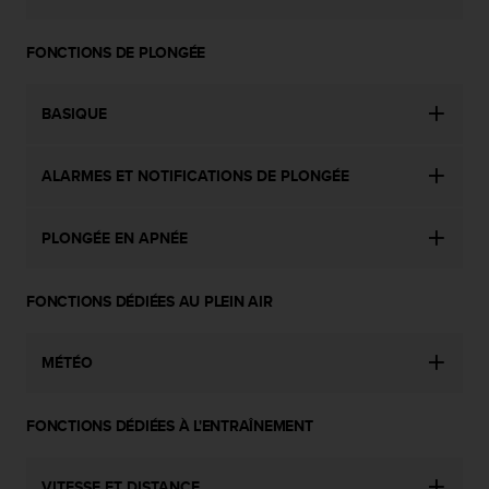
-
v
FONCTIONS DE PLONGÉE
o
u
s
BASIQUE
a
u
S
ALARMES ET NOTIFICATIONS DE PLONGÉE
e
r
v
PLONGÉE EN APNÉE
i
c
FONCTIONS DÉDIÉES AU PLEIN AIR
e
c
l
MÉTÉO
i
e
n
FONCTIONS DÉDIÉES À L'ENTRAÎNEMENT
t
s
a
VITESSE ET DISTANCE