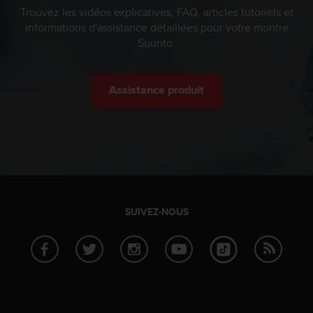
Trouvez les vidéos explicatives, FAQ, articles tutoriels et
-
v
informations d'assistance détaillées pour votre montre
o
Suunto.
u
s
a
Assistance produit
u
S
e
r
v
i
c
e
c
SUIVEZ-NOUS
l
i
e
n
t
s
a