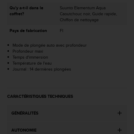
l
Qu'y a-t-il dans le
Suunto Elementum Aqua
i
coffret?
Caoutchouc noir, Guide rapide,
t
Chiffon de nettoyage
y
G
Pays de fabrication
FI
u
i
d
Mode de plongée auto avec profondeur
e
Profondeur maxi
l
Temps d'immersion
i
Température de l'eau
n
Journal : 14 dernières plongées
e
s
,
W
CARACTÉRISTIQUES TECHNIQUES
C
A
G
GÉNÉRALITÉS
)
2
.
AUTONOMIE