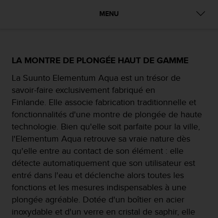
e
s
MENU
i
t
e
W
e
LA MONTRE DE PLONGÉE HAUT DE GAMME
b
La Suunto Elementum Aqua est un trésor de
a
u
savoir-faire exclusivement fabriqué en
n
Finlande. Elle associe fabrication traditionnelle et
i
fonctionnalités d'une montre de plongée de haute
v
technologie. Bien qu'elle soit parfaite pour la ville,
e
a
l'Elementum Aqua retrouve sa vraie nature dès
u
qu'elle entre au contact de son élément : elle
A
détecte automatiquement que son utilisateur est
A
entré dans l'eau et déclenche alors toutes les
d
e
fonctions et les mesures indispensables à une
c
plongée agréable. Dotée d'un boîtier en acier
o
inoxydable et d'un verre en cristal de saphir, elle
n