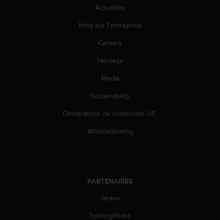
s
Actualités
r
Infos sur l'entreprise
e
n
Careers
c
o
Héritage
n
t
Media
r
e
Sustainability
z
Déclarations de conformité UE
d
e
Whistleblowing
s
p
r
o
b
PARTENAIRES
l
è
Strava
m
e
TrainingPeaks