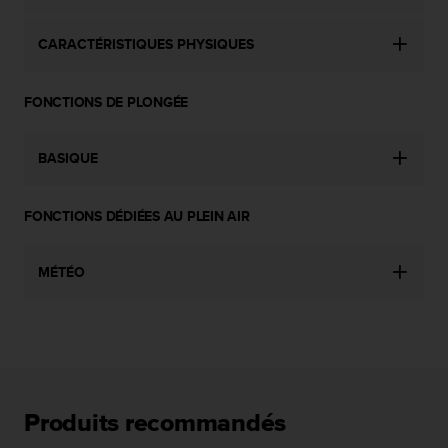
0
a
i
CARACTÉRISTIQUES PHYSIQUES
n
s
i
FONCTIONS DE PLONGÉE
q
u
BASIQUE
'
à
a
FONCTIONS DÉDIÉES AU PLEIN AIR
s
s
u
MÉTÉO
r
e
r
s
a
c
o
Produits recommandés
n
f