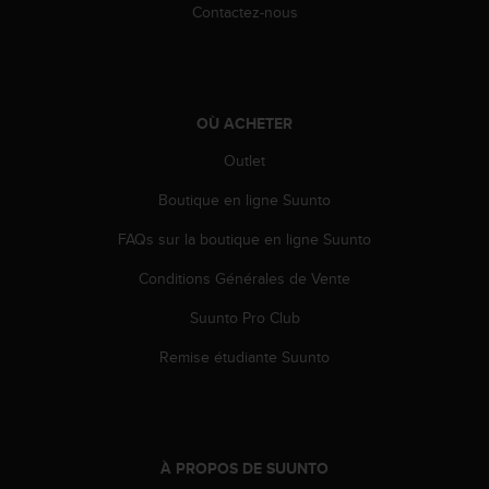
0
Contactez-nous
9
0
0
(
a
OÙ ACHETER
p
p
Outlet
e
l
Boutique en ligne Suunto
g
FAQs sur la boutique en ligne Suunto
r
a
Conditions Générales de Vente
t
u
Suunto Pro Club
i
t
Remise étudiante Suunto
)
s
i
v
o
À PROPOS DE SUUNTO
u