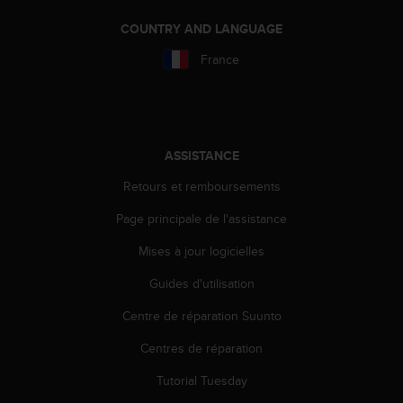
u
x
COUNTRY AND LANGUAGE
É
France
t
a
t
s
-
U
ASSISTANCE
n
Retours et remboursements
i
s
Page principale de l'assistance
a
u
Mises à jour logicielles
+
1
Guides d'utilisation
8
5
Centre de réparation Suunto
5
Centres de réparation
2
5
Tutorial Tuesday
8