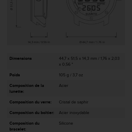
e
b
(
W
e
b
C
o
n
t
Dimensions
44,7 x 51,5 x 14,3 mm / 1,76 x 2,03
e
x 0,56 "
n
Poids
105 g / 3,7 oz
t
A
Composition de la
Acier
c
lunette:
c
e
Composition du verre:
Cristal de saphir
s
s
Composition du boîtier:
Acier inoxydable
i
b
Composition du
Silicone
i
bracelet: