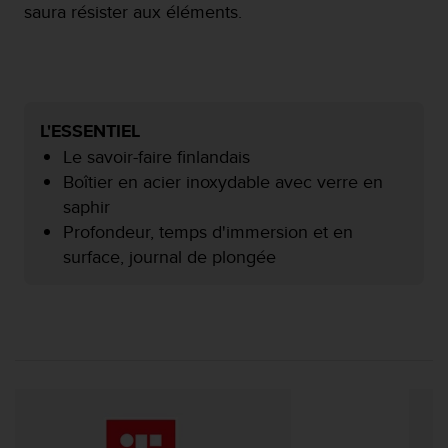
saura résister aux éléments.
f
o
r
m
i
t
L'ESSENTIEL
é
a
Le savoir-faire finlandais
u
Boîtier en acier inoxydable avec verre en
x
saphir
d
Profondeur, temps d'immersion et en
i
r
surface, journal de plongée
e
c
t
i
v
e
s
d
'