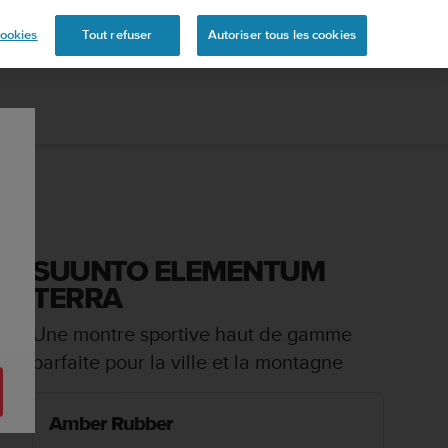
s
ookies
Tout refuser
Autoriser tous les cookies
SUUNTO ELEMENTUM
TERRA
Une montre sportive haut de gamme
parfaite pour la ville et la montagne
Amber Rubber