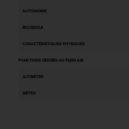
0
a
AUTONOMIE
i
n
s
BOUSSOLE
i
q
u
CARACTÉRISTIQUES PHYSIQUES
'
à
a
FONCTIONS DÉDIÉES AU PLEIN AIR
s
s
u
ALTIMÈTRE
r
e
r
MÉTÉO
s
a
c
o
n
f