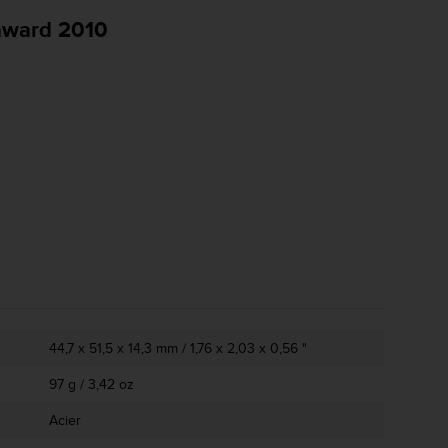
award 2010
44,7 x 51,5 x 14,3 mm / 1,76 x 2,03 x 0,56 "
97 g / 3,42 oz
Acier