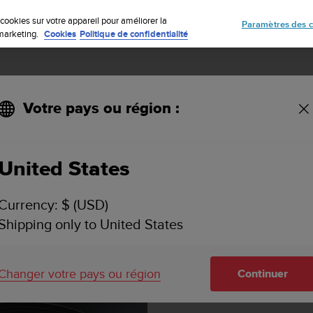
Inscrivez-vous à la newsletter et obtenez 5% de remise
| Retours gratuit
cookies sur votre appareil pour améliorer la
Paramètres des c
e marketing.
Cookies
Politique de confidentialité
Votre pays ou région :
houc ambré
United States
Currency: $ (USD)
Shipping only to United States
Changer votre pays ou région
Continuer