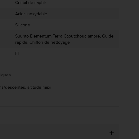
Cristal de saphir
Acier inoxydable
Silicone
Suunto Elementum Terra Caoutchouc ambré, Guide
rapide, Chiffon de nettoyage
FI
riques
ns/descentes, altitude maxi