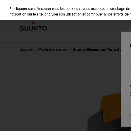
S
u
En cliquant sur « Accepter tous les cookies », vous acceptez le stockage de 
u
navigation sur le site, analyser son utilisation et contribuer à nos efforts d
n
t
o
s
'
e
Accueil
Montres de sport
Suunto Elementum Terra Caoutc
n
g
a
g
e
à
a
m
e
n
e
r
c