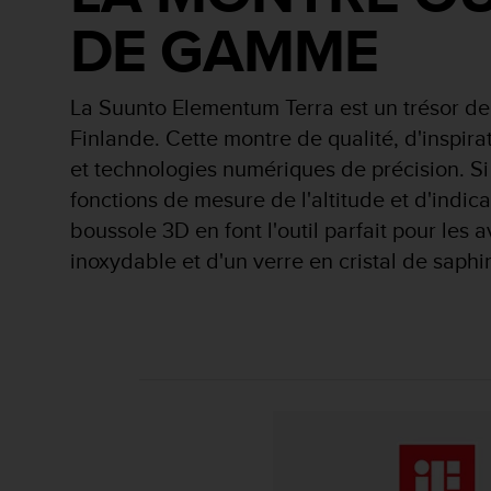
a
DE GAMME
c
c
e
s
La Suunto Elementum Terra est un trésor de 
s
Finlande. Cette montre de qualité, d'inspirat
i
b
et technologies numériques de précision. Si 
i
fonctions de mesure de l'altitude et d'indi
l
i
boussole 3D en font l'outil parfait pour les 
t
inoxydable et d'un verre en cristal de saphir
é
d
u
c
o
n
t
e
n
u
W