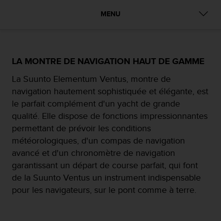
e
s
MENU
i
t
e
W
e
LA MONTRE DE NAVIGATION HAUT DE GAMME
b
La Suunto Elementum Ventus, montre de
a
u
navigation hautement sophistiquée et élégante, est
n
le parfait complément d'un yacht de grande
i
qualité. Elle dispose de fonctions impressionnantes
v
permettant de prévoir les conditions
e
a
météorologiques, d'un compas de navigation
u
avancé et d'un chronomètre de navigation
A
garantissant un départ de course parfait, qui font
A
de la Suunto Ventus un instrument indispensable
d
e
pour les navigateurs, sur le pont comme à terre.
c
o
n