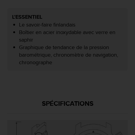
f
o
r
L'ESSENTIEL
m
Le savoir-faire finlandais
i
Boîtier en acier inoxydable avec verre en
t
saphir
é
a
Graphique de tendance de la pression
u
barométrique, chronomètre de navigation,
x
chronographe
d
i
r
e
c
t
i
SPÉCIFICATIONS
v
e
s
d
'