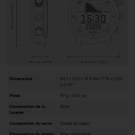
a
c
c
e
s
s
i
b
i
l
i
t
é
Dimensions
44,7 x 51,5 x 14,3 mm / 1,76 x 2,03
d
x 0,56 "
u
c
Poids
97 g / 3,42 oz
o
n
Composition de la
Acier
t
lunette:
e
n
Composition du verre:
Cristal de saphir
u
Composition du boîtier:
Acier inoxydable
W