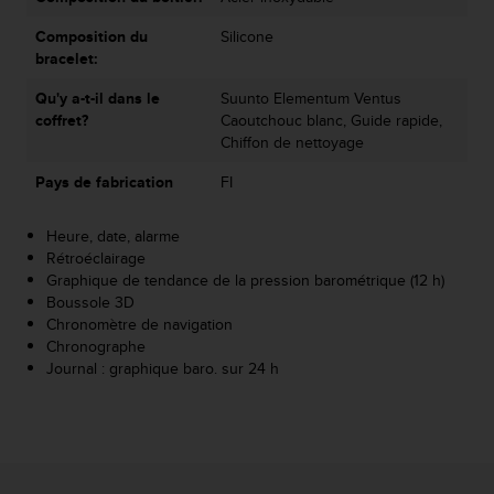
e
Composition du
Silicone
b
bracelet:
(
W
Qu'y a-t-il dans le
Suunto Elementum Ventus
e
coffret?
Caoutchouc blanc, Guide rapide,
b
Chiffon de nettoyage
C
o
Pays de fabrication
FI
n
t
Heure, date, alarme
e
Rétroéclairage
n
Graphique de tendance de la pression barométrique (12 h)
t
Boussole 3D
A
Chronomètre de navigation
c
Chronographe
c
Journal : graphique baro. sur 24 h
e
s
s
i
b
i