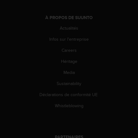
u
x
É
À PROPOS DE SUUNTO
t
a
Actualités
t
Infos sur l'entreprise
s
-
Careers
U
n
Héritage
i
s
Media
a
u
Sustainability
+
Déclarations de conformité UE
1
8
Whistleblowing
5
5
2
5
8
PARTENAIRES