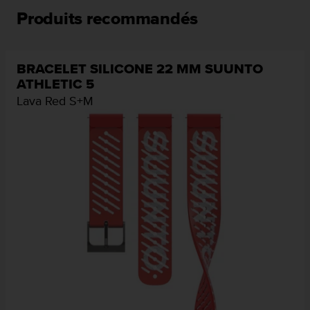
l
Produits recommandés
i
t
y
G
BRACELET SILICONE 22 MM SUUNTO
u
ATHLETIC 5
i
Lava Red S+M
d
e
l
i
n
e
s
,
W
C
A
G
)
2
.