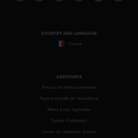
'
a
c
c
e
s
COUNTRY AND LANGUAGE
s
France
i
b
i
l
i
t
ASSISTANCE
é
Retours et remboursements
.
A
Page principale de l'assistance
d
r
Mises à jour logicielles
e
s
Guides d'utilisation
s
e
Centre de réparation Suunto
z