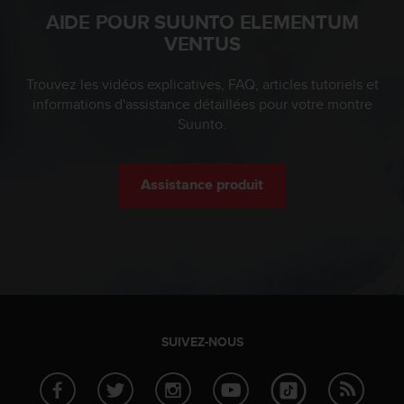
o
AIDE POUR SUUNTO ELEMENTUM
r
VENTUS
m
i
Trouvez les vidéos explicatives, FAQ, articles tutoriels et
t
é
informations d'assistance détaillées pour votre montre
a
Suunto.
u
x
a
Assistance produit
u
t
r
e
s
n
o
r
m
SUIVEZ-NOUS
e
s
d