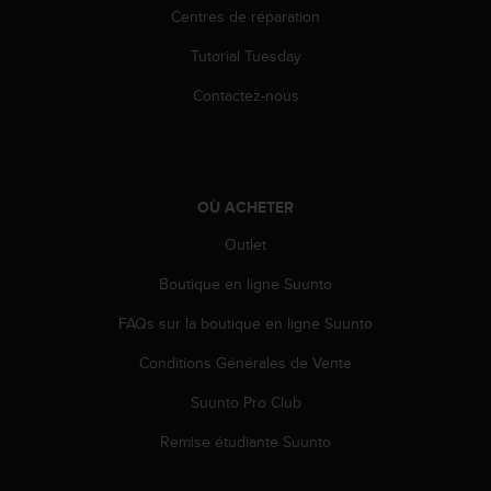
Centres de réparation
-
v
Tutorial Tuesday
o
u
Contactez-nous
s
a
u
S
e
OÙ ACHETER
r
v
Outlet
i
c
Boutique en ligne Suunto
e
FAQs sur la boutique en ligne Suunto
c
l
Conditions Générales de Vente
i
e
Suunto Pro Club
n
t
Remise étudiante Suunto
s
a