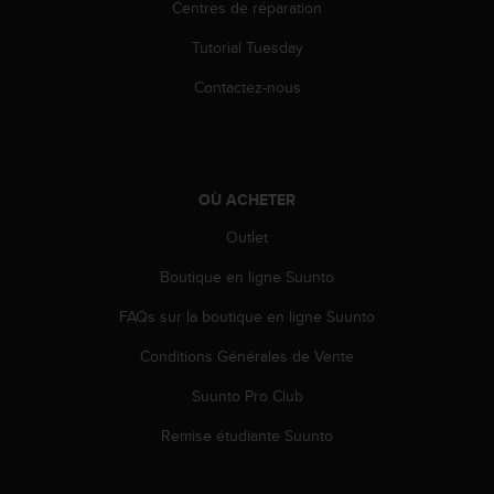
0
Centres de réparation
9
0
Tutorial Tuesday
0
Contactez-nous
(
a
p
p
e
l
OÙ ACHETER
g
Outlet
r
a
Boutique en ligne Suunto
t
u
FAQs sur la boutique en ligne Suunto
i
t
Conditions Générales de Vente
)
Suunto Pro Club
s
i
Remise étudiante Suunto
v
o
u