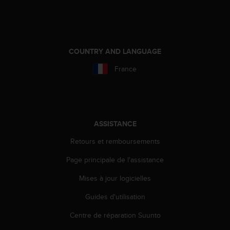
u
x
É
t
a
COUNTRY AND LANGUAGE
t
s
France
-
U
n
i
s
ASSISTANCE
a
u
Retours et remboursements
+
1
Page principale de l'assistance
8
Mises à jour logicielles
5
5
Guides d'utilisation
2
5
Centre de réparation Suunto
8