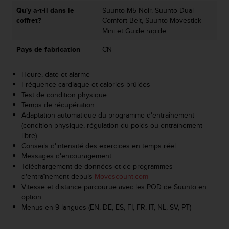
e
Qu'y a-t-il dans le
Suunto M5 Noir, Suunto Dual
b
coffret?
Comfort Belt, Suunto Movestick
(
Mini et Guide rapide
W
Pays de fabrication
CN
e
b
C
Heure, date et alarme
o
Fréquence cardiaque et calories brûlées
n
Test de condition physique
t
Temps de récupération
e
Adaptation automatique du programme d'entraînement
n
(condition physique, régulation du poids ou entraînement
t
libre)
A
Conseils d'intensité des exercices en temps réel
c
Messages d'encouragement
c
Téléchargement de données et de programmes
e
d'entraînement depuis
Movescount.com
s
Vitesse et distance parcourue avec les POD de Suunto en
s
option
i
Menus en 9 langues (EN, DE, ES, FI, FR, IT, NL, SV, PT)
b
i