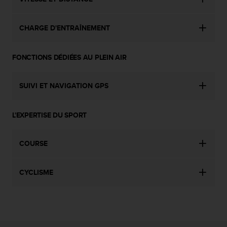
0
a
i
CHARGE D'ENTRAÎNEMENT
n
s
i
FONCTIONS DÉDIÉES AU PLEIN AIR
q
u
'
SUIVI ET NAVIGATION GPS
à
a
s
L'EXPERTISE DU SPORT
s
u
r
COURSE
e
r
CYCLISME
s
a
c
o
n
f