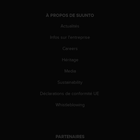
s
r
À PROPOS DE SUUNTO
e
n
Actualités
c
o
Infos sur l'entreprise
n
t
Careers
r
Héritage
e
z
Media
d
e
Sustainability
s
p
Déclarations de conformité UE
r
o
Whistleblowing
b
l
è
m
e
PARTENAIRES