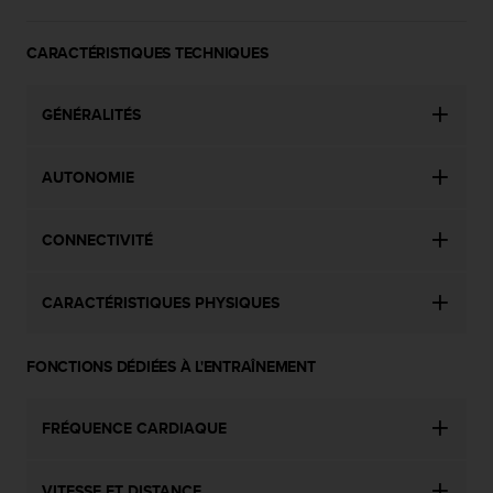
l
i
CARACTÉRISTIQUES TECHNIQUES
t
y
G
GÉNÉRALITÉS
u
i
d
AUTONOMIE
e
l
i
CONNECTIVITÉ
n
e
s
CARACTÉRISTIQUES PHYSIQUES
,
W
C
FONCTIONS DÉDIÉES À L'ENTRAÎNEMENT
A
G
)
FRÉQUENCE CARDIAQUE
2
.
VITESSE ET DISTANCE