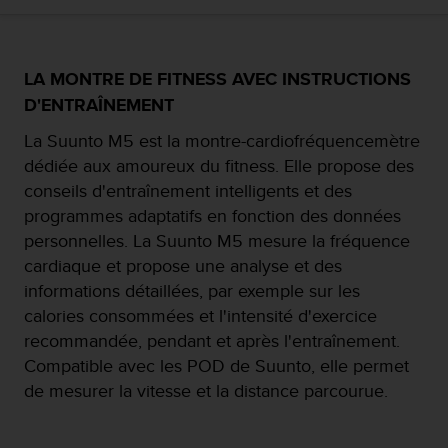
e
s
i
t
LA MONTRE DE FITNESS AVEC INSTRUCTIONS
e
W
D'ENTRAÎNEMENT
e
La Suunto M5 est la montre-cardiofréquencemètre
b
a
dédiée aux amoureux du fitness. Elle propose des
u
conseils d'entraînement intelligents et des
n
programmes adaptatifs en fonction des données
i
personnelles. La Suunto M5 mesure la fréquence
v
e
cardiaque et propose une analyse et des
a
informations détaillées, par exemple sur les
u
calories consommées et l'intensité d'exercice
A
recommandée, pendant et après l'entraînement.
A
d
Compatible avec les POD de Suunto, elle permet
e
de mesurer la vitesse et la distance parcourue.
c
o
n