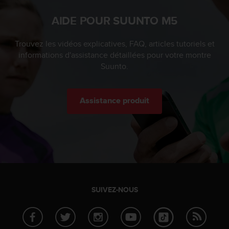
-
AIDE POUR SUUNTO M5
v
o
u
Trouvez les vidéos explicatives, FAQ, articles tutoriels et
s
informations d'assistance détaillées pour votre montre
a
Suunto.
u
S
e
Assistance produit
r
v
i
c
e
c
l
i
e
SUIVEZ-NOUS
n
t
s
a