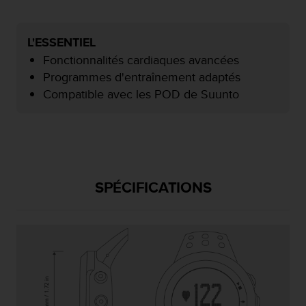
f
o
r
L'ESSENTIEL
m
Fonctionnalités cardiaques avancées
i
Programmes d'entraînement adaptés
t
é
Compatible avec les POD de Suunto
a
u
x
d
i
r
SPÉCIFICATIONS
e
c
t
i
v
e
s
d
'