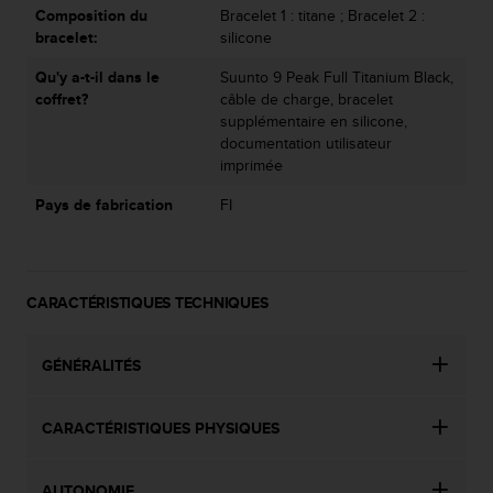
0
Composition du
Bracelet 1 : titane ; Bracelet 2 :
9
bracelet:
silicone
0
0
Qu'y a-t-il dans le
Suunto 9 Peak Full Titanium Black,
(
coffret?
câble de charge, bracelet
a
supplémentaire en silicone,
p
documentation utilisateur
p
imprimée
e
l
Pays de fabrication
FI
g
r
a
t
CARACTÉRISTIQUES TECHNIQUES
u
i
t
GÉNÉRALITÉS
)
s
i
CARACTÉRISTIQUES PHYSIQUES
v
o
u
AUTONOMIE