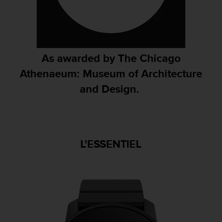
e
b
(
W
e
As awarded by The Chicago
b
C
Athenaeum: Museum of Architecture
o
and Design. ​
n
t
e
n
t
A
L'ESSENTIEL
c
c
e
s
s
i
b
i