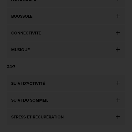
s
r
e
BOUSSOLE
n
c
CONNECTIVITÉ
o
n
t
MUSIQUE
r
e
z
24/7
d
e
s
SUIVI D'ACTIVITÉ
p
r
o
SUIVI DU SOMMEIL
b
l
è
STRESS ET RÉCUPÉRATION
m
e