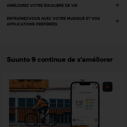
o
AMÉLIOREZ VOTRE ÉQUILIBRE DE VIE
r
m
ENTRAÎNEZ-VOUS AVEC VOTRE MUSIQUE ET VOS
i
APPLICATIONS PRÉFÉRÉES
t
é
a
u
x
a
Suunto 9 continue de s'améliorer
u
t
r
e
s
n
o
r
m
e
s
d