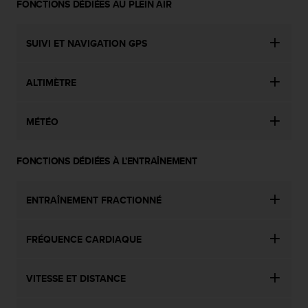
s
FONCTIONS DÉDIÉES AU PLEIN AIR
p
o
SUIVI ET NAVIGATION GPS
u
r
a
ALTIMÈTRE
c
c
é
MÉTÉO
d
e
r
FONCTIONS DÉDIÉES À L'ENTRAÎNEMENT
a
u
x
ENTRAÎNEMENT FRACTIONNÉ
i
n
f
FRÉQUENCE CARDIAQUE
o
r
VITESSE ET DISTANCE
m
a
t