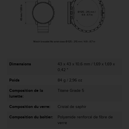
u
x
É
t
a
t
s
-
U
n
i
Dimensions
43 x 43 x 10,6 mm / 1,69 x 1,69 x
s
0,42 "
a
u
Poids
84 g / 2,96 oz
+
1
Composition de la
Titane Grade 5
8
lunette:
5
5
Composition du verre:
Cristal de saphir
2
Composition du boîtier:
Polyamide renforcé de fibre de
5
verre
8