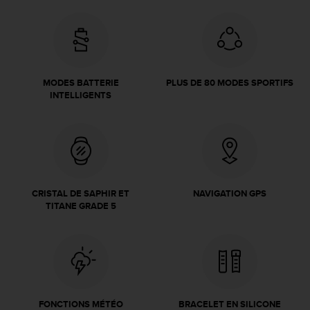
f
o
r
m
i
t
MODES BATTERIE
PLUS DE 80 MODES SPORTIFS
é
INTELLIGENTS
a
u
x
d
i
r
e
CRISTAL DE SAPHIR ET
NAVIGATION GPS
c
TITANE GRADE 5
t
i
v
e
s
d
'
FONCTIONS MÉTÉO
BRACELET EN SILICONE