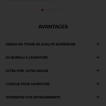
0
a
i
n
s
i
AVANTAGES
q
u
'
à
DESIGN EN TITANE DE QUALITÉ SUPÉRIEURE
a
s
s
DU BUREAU À L'AVENTURE
u
r
ULTRA-FINE, ULTRA-SOLIDE
e
r
s
CONÇUE POUR L'AVENTURE
a
c
o
INTENSIFIEZ VOS ENTRAÎNEMENTS
n
f