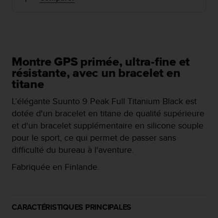
e
s
i
t
e
W
e
Montre GPS primée, ultra-fine et
b
résistante, avec un bracelet en
a
titane
u
n
L’élégante Suunto 9 Peak Full Titanium Black est
i
dotée d'un bracelet en titane de qualité supérieure
v
et d'un bracelet supplémentaire en silicone souple
e
pour le sport, ce qui permet de passer sans
a
u
difficulté du bureau à l'aventure.
A
Fabriquée en Finlande.
A
d
e
c
o
CARACTÉRISTIQUES PRINCIPALES
n