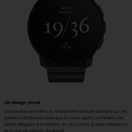
l
i
t
y
G
u
i
d
e
l
i
n
e
s
,
W
C
Un design primé
A
G
Le bracelet en titane, le revêtement de type diamant sur les
)
parties métalliques ainsi que le verre saphir confèrent une
2
allure élégante à la montre, en plus d'une grande résistance
.
re
et d'une excellente durabilité.