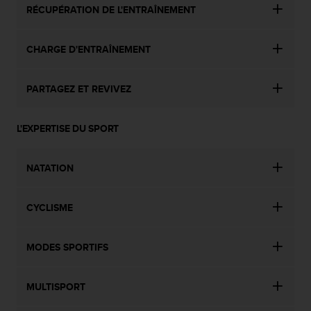
RÉCUPÉRATION DE L'ENTRAÎNEMENT
i
o
n
CHARGE D'ENTRAÎNEMENT
s
d
e
PARTAGEZ ET REVIVEZ
c
e
s
L'EXPERTISE DU SPORT
i
t
e
NATATION
W
e
b
CYCLISME
.
MODES SPORTIFS
MULTISPORT