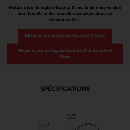
-
Mettez à jour le logiciel Suunto 9 vers la dernière version
v
pour bénéficier des nouvelles caractéristiques et
o
fonctionnalités.
u
s
a
Mises à jour du logiciel Suunto 9 Peak
u
S
Mises à jour du logiciel Suunto 9 et Suunto 9
e
Baro
r
v
i
c
e
c
SPÉCIFICATIONS
l
i
e
n
t
s
a