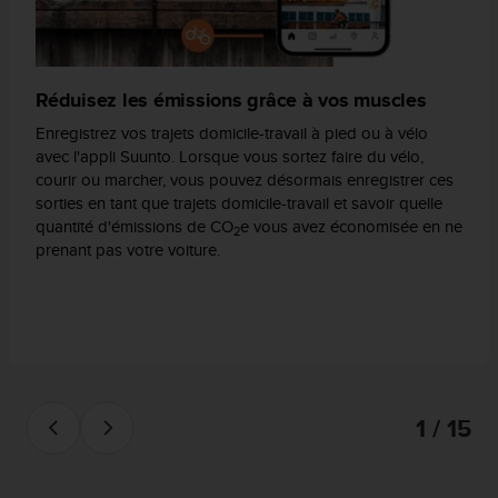
'
a
c
c
e
Réduisez les émissions grâce à vos muscles
s
Enregistrez vos trajets domicile-travail à pied ou à vélo
s
avec l'appli Suunto. Lorsque vous sortez faire du vélo,
i
courir ou marcher, vous pouvez désormais enregistrer ces
b
sorties en tant que trajets domicile-travail et savoir quelle
i
quantité d'émissions de CO
e vous avez économisée en ne
l
2
prenant pas votre voiture.
i
t
é
.
A
d
r
e
1 / 15
s
s
e
z