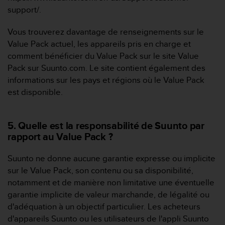
o
support/.
r
m
Vous trouverez davantage de renseignements sur le
i
Value Pack actuel, les appareils pris en charge et
t
comment bénéficier du Value Pack sur le site Value
é
a
Pack sur Suunto.com. Le site contient également des
u
informations sur les pays et régions où le Value Pack
x
est disponible.
a
u
t
5. Quelle est la responsabilité de Suunto par
r
rapport au Value Pack ?
e
s
n
Suunto ne donne aucune garantie expresse ou implicite
o
sur le Value Pack, son contenu ou sa disponibilité,
r
notamment et de manière non limitative une éventuelle
m
garantie implicite de valeur marchande, de légalité ou
e
d'adéquation à un objectif particulier. Les acheteurs
s
d
d'appareils Suunto ou les utilisateurs de l'appli Suunto