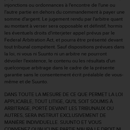
s
injonctions ou ordonnances à l'encontre de l'une ou
p
l'autre partie en dehors du commandement à payer une
o
somme d'argent. Le jugement rendu par l'arbitre quant
u
r
au montant à verser sera opposable et définitif, hormis
a
les éventuels droits d'interjeter appel prévus par le
c
Federal Arbitration Act, et pourra être présenté devant
c
tout tribunal compétent. Sauf dispositions prévues dans
é
la loi, ni vous ni Suunto ni un arbitre ne pourront
d
e
dévoiler l'existence, le contenu ou les résultats d'un
r
quelconque arbitrage dans le cadre de la présente
a
garantie sans le consentement écrit préalable de vous-
u
même et de Suunto.
x
i
DANS TOUTE LA MESURE DE CE QUE PERMET LA LOI
n
f
APPLICABLE, TOUT LITIGE, QU'IL SOIT SOUMIS À
o
ARBITRAGE, PORTÉ DEVANT LES TRIBUNAUX OU
r
AUTRES, SERA INSTRUIT EXCLUSIVEMENT DE
m
MANIÈRE INDIVIDUELLE. SUUNTO ET VOUS
a
CONVENEZ QU'AUCUNE PARTIE N'AURA LE DROIT NI
t