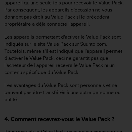
appareil qu'une seule fois pour recevoir le Value Pack.
l
i
Par conséquent, les appareils d'occasion ne vous
t
donnent pas droit au Value Pack si le précédent
y
propriétaire a déjà connecté l'appareil.
G
u
Les appareils permettant d'activer le Value Pack sont
i
indiqués sur le site Value Pack sur Suunto.com.
d
e
Toutefois, même s'il est indiqué que l'appareil permet
l
d'activer le Value Pack, ceci ne garantit pas que
i
l'acheteur de l'appareil recevra le Value Pack ni un
n
contenu spécifique du Value Pack.
e
s
Les avantages du Value Pack sont personnels et ne
,
W
peuvent pas être transférés à une autre personne ou
C
entité.
A
G
)
4. Comment recevrez-vous le Value Pack ?
2
.
Pour recevoir le Value Pack, vous devez connecter un