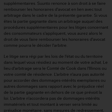
supplémentaires. Suunto renonce à son droit à se faire
s
r
rembourser les honoraires d'avocat en lien avec tout
e
arbitrage dans le cadre de la présente garantie. Si vous
n
êtes la partie gagnante dans un arbitrage auquel des
c
procédures supplémentaires pour les litiges concernant
o
des consommateurs s'appliquent, vous aurez alors le
n
t
droit de vous faire rembourser les honoraires d'avocat
r
comme pourra le décider l'arbitre.
e
z
Le litige sera régi par les lois de l'état ou du territoire
d
dans lequel vous résidiez au moment de votre achat. Le
e
lieu d'arbitrage sera le Comté de Cook dans l'Illinois ou
s
p
votre comté de résidence. L'arbitre n'aura pas autorité
r
pour accorder des dommages-intérêts exemplaires ou
o
autres dommages sans rapport avec le préjudice réel
b
de la partie gagnante en dehors de ce que prévoit la
l
loi. L'arbitre n'accordera pas de dommages-intérêts
è
m
immatériels et tout montant à verser sera limité au
e
préjudice monétaire, sans mesures de redressement,