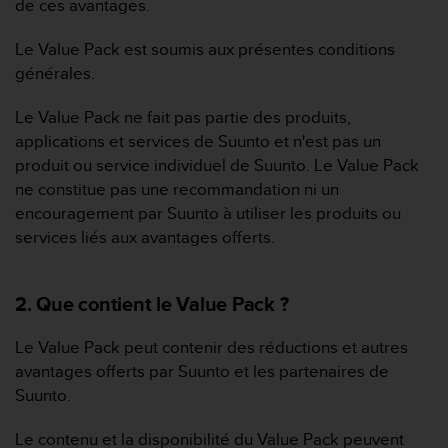
de ces avantages.
f
o
Le Value Pack est soumis aux présentes conditions
r
générales.
m
i
t
Le Value Pack ne fait pas partie des produits,
é
applications et services de Suunto et n'est pas un
a
produit ou service individuel de Suunto. Le Value Pack
u
ne constitue pas une recommandation ni un
x
encouragement par Suunto à utiliser les produits ou
d
i
services liés aux avantages offerts.
r
e
c
2. Que contient le Value Pack ?
t
i
Le Value Pack peut contenir des réductions et autres
v
avantages offerts par Suunto et les partenaires de
e
s
Suunto.
d
'
Le contenu et la disponibilité du Value Pack peuvent