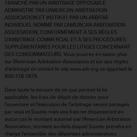
0
TRANCHÉ PAR UN ARBITRAGE OPPOSABLE
9
ADMINISTRÉ PAR L'AMERICAN ARBITRATION
0
ASSOCIATION ET INSTRUIT PAR UN ARBITRE
0
INDIVIDUEL NOMMÉ PAR L'AMERICAN ARBITRATION
(
a
ASSOCIATION, CONFORMÉMENT À SES RÈGLES
p
D'ARBITRAGE COMMERCIAL ET À SES PROCÉDURES
p
SUPPLÉMENTAIRES POUR LES LITIGES CONCERNANT
e
DES CONSOMMATEURS. Vous pourrez en savoir plus
l
sur l'American Arbitration Association et sur ses règles
g
r
d'arbitrage en visitant le site www.adr.org ou appelant le
a
800-778-7879.
t
u
Dans toute la mesure de ce que permet la loi
i
applicable, les frais de dépôt de dossier pour
t
l'ouverture et l'exécution de l'arbitrage seront partagés
)
s
par vous et Suunto mais vos frais ne dépasseront en
i
aucun cas le montant autorisé par l'American Arbitration
v
Association, montant au-delà duquel Suunto prendra en
o
charge l'ensemble des dépenses administratives
u