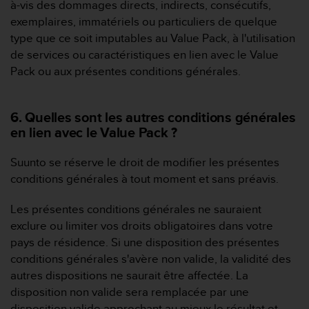
à-vis des dommages directs, indirects, consécutifs,
-
exemplaires, immatériels ou particuliers de quelque
v
type que ce soit imputables au Value Pack, à l'utilisation
o
u
de services ou caractéristiques en lien avec le Value
s
Pack ou aux présentes conditions générales.
a
u
S
6. Quelles sont les autres conditions générales
e
en lien avec le Value Pack ?
r
v
Suunto se réserve le droit de modifier les présentes
i
c
conditions générales à tout moment et sans préavis.
e
c
Les présentes conditions générales ne sauraient
l
exclure ou limiter vos droits obligatoires dans votre
i
pays de résidence. Si une disposition des présentes
e
conditions générales s'avère non valide, la validité des
n
t
autres dispositions ne saurait être affectée. La
s
disposition non valide sera remplacée par une
a
disposition valide approchant au mieux le résultat et