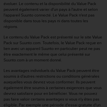
a
évoluer. Le contenu et la disponibilité du Value Pack
c
peuvent également varier d'un pays à l'autre et selon
c
l'appareil Suunto connecté. Le Value Pack n'est pas
e
s
disponible dans tous les pays ni dans toutes les
s
régions.
i
b
Le contenu du Value Pack est présenté sur le site Value
i
Pack sur Suunto.com. Toutefois, le Value Pack reçue en
l
lien avec un appareil Suunto en particulier peut ne pas
i
t
être exactement le même que celui présenté sur
é
Suunto.com à un moment donné.
d
u
Les avantages individuels du Value Pack peuvent être
c
soumis à d'autres restrictions ou conditions générales
o
auxquelles vous devrez vous conformer. Ils peuvent
n
t
également être soumis à certaines exigences que vous
e
devrez satisfaire pour en bénéficier. Vous ne pouvez
n
pas faire valoir certains avantages si vous n'y êtes pas
u
éligible. Par exemple une période d'essai gratuite d'un
W