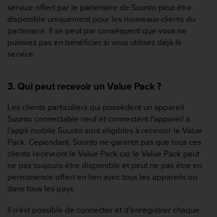
service offert par le partenaire de Suunto peut être
e
b
disponible uniquement pour les nouveaux clients du
(
partenaire. Il se peut par conséquent que vous ne
W
puissiez pas en bénéficier si vous utilisez déjà le
e
service.
b
C
o
3. Qui peut recevoir un Value Pack ?
n
t
e
Les clients particuliers qui possèdent un appareil
n
Suunto connectable neuf et connectent l'appareil à
t
l'appli mobile Suunto sont éligibles à recevoir le Value
A
Pack. Cependant, Suunto ne garantit pas que tous ces
c
clients recevront le Value Pack car le Value Pack peut
c
e
ne pas toujours être disponible et peut ne pas être en
s
permanence offert en lien avec tous les appareils ou
s
dans tous les pays.
i
b
Il n'est possible de connecter et d'enregistrer chaque
i