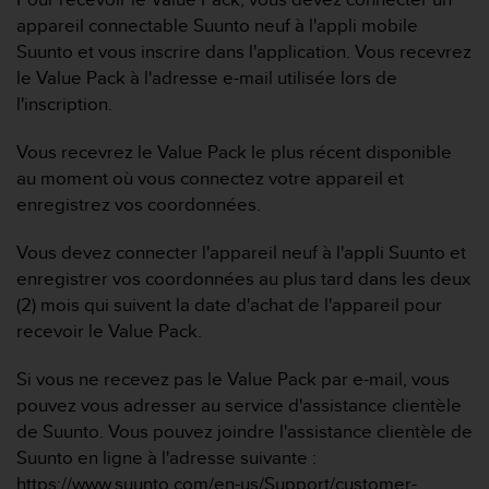
0
a
appareil connectable Suunto neuf à l'appli mobile
i
Suunto et vous inscrire dans l'application. Vous recevrez
n
le Value Pack à l'adresse e-mail utilisée lors de
s
l'inscription.
i
q
Vous recevrez le Value Pack le plus récent disponible
u
'
au moment où vous connectez votre appareil et
à
enregistrez vos coordonnées.
a
s
Vous devez connecter l'appareil neuf à l'appli Suunto et
s
enregistrer vos coordonnées au plus tard dans les deux
u
(2) mois qui suivent la date d'achat de l'appareil pour
r
e
recevoir le Value Pack.
r
s
Si vous ne recevez pas le Value Pack par e-mail, vous
a
pouvez vous adresser au service d'assistance clientèle
c
de Suunto. Vous pouvez joindre l'assistance clientèle de
o
Suunto en ligne à l'adresse suivante :
n
f
https://www.suunto.com/en-us/Support/customer-