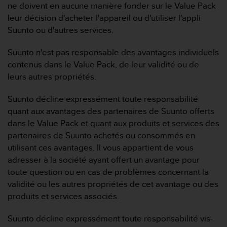
'
ne doivent en aucune manière fonder sur le Value Pack
a
leur décision d'acheter l'appareil ou d'utiliser l'appli
c
Suunto ou d'autres services.
c
e
Suunto n'est pas responsable des avantages individuels
s
s
contenus dans le Value Pack, de leur validité ou de
i
leurs autres propriétés.
b
i
Suunto décline expressément toute responsabilité
l
quant aux avantages des partenaires de Suunto offerts
i
dans le Value Pack et quant aux produits et services des
t
é
partenaires de Suunto achetés ou consommés en
.
utilisant ces avantages. Il vous appartient de vous
A
adresser à la société ayant offert un avantage pour
d
toute question ou en cas de problèmes concernant la
r
validité ou les autres propriétés de cet avantage ou des
e
s
produits et services associés.
s
e
Suunto décline expressément toute responsabilité vis-
z