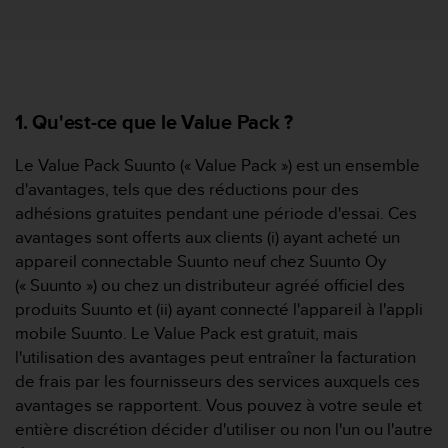
e
s
i
t
e
W
1. Qu'est-ce que le Value Pack ?
e
b
a
Le Value Pack Suunto (« Value Pack ») est un ensemble
u
d'avantages, tels que des réductions pour des
n
adhésions gratuites pendant une période d'essai. Ces
i
avantages sont offerts aux clients (i) ayant acheté un
v
appareil connectable Suunto neuf chez Suunto Oy
e
a
(« Suunto ») ou chez un distributeur agréé officiel des
u
produits Suunto et (ii) ayant connecté l'appareil à l'appli
A
mobile Suunto. Le Value Pack est gratuit, mais
A
l'utilisation des avantages peut entraîner la facturation
d
de frais par les fournisseurs des services auxquels ces
e
c
avantages se rapportent. Vous pouvez à votre seule et
o
entière discrétion décider d'utiliser ou non l'un ou l'autre
n