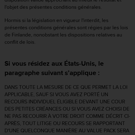
u
l'objet des présentes conditions générales.
x
É
Hormis si la législation en vigueur l'interdit, les
t
a
présentes conditions générales sont régies par les lois
t
de Finlande, nonobstant les dispositions relatives au
s
conflit de lois.
-
U
n
Si vous résidez aux États-Unis, le
i
s
paragraphe suivant s’applique :
a
u
DANS TOUTE LA MESURE DE CE QUE PERMET LA LOI
+
1
APPLICABLE, SAUF SI VOUS AVEZ PORTÉ UN
8
RECOURS INDIVIDUEL ÉLIGIBLE DEVANT UNE COUR
5
DES PETITES CRÉANCES OU SI VOUS AVEZ CHOISI DE
5
NE PAS RECOURIR À VOTRE DROIT COMME DÉCRIT CI-
2
APRÈS, TOUT LITIGE OU RECOURS SE RAPPORTANT
5
8
D'UNE QUELCONQUE MANIÈRE AU VALUE PACK SERA