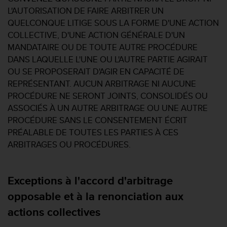
i
L'AUTORISATION DE FAIRE ARBITRER UN
o
QUELCONQUE LITIGE SOUS LA FORME D'UNE ACTION
n
COLLECTIVE, D'UNE ACTION GÉNÉRALE D'UN
s
MANDATAIRE OU DE TOUTE AUTRE PROCÉDURE
d
DANS LAQUELLE L'UNE OU L'AUTRE PARTIE AGIRAIT
e
c
OU SE PROPOSERAIT D'AGIR EN CAPACITÉ DE
e
REPRÉSENTANT. AUCUN ARBITRAGE NI AUCUNE
s
PROCÉDURE NE SERONT JOINTS, CONSOLIDÉS OU
i
ASSOCIÉS À UN AUTRE ARBITRAGE OU UNE AUTRE
t
PROCÉDURE SANS LE CONSENTEMENT ÉCRIT
e
W
PRÉALABLE DE TOUTES LES PARTIES À CES
e
ARBITRAGES OU PROCÉDURES.
b
.
Exceptions à l'accord d'arbitrage
opposable et à la renonciation aux
actions collectives