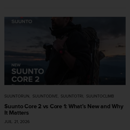
o
r
m
i
t
é
a
u
x
a
u
t
r
e
s
n
SUUNTORUN
SUUNTODIVE
SUUNTOTRI
SUUNTOCLIMB
o
r
Suunto Core 2 vs Core 1: What’s New and Why
m
It Matters
e
s
JUIL. 21, 2026
d