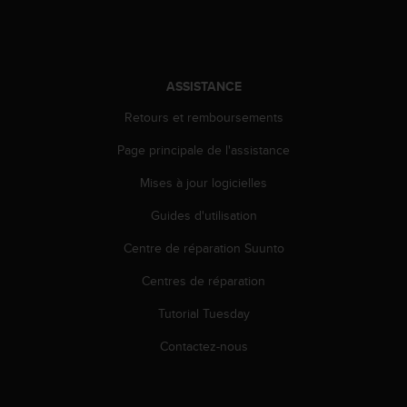
-
v
o
u
ASSISTANCE
s
a
Retours et remboursements
u
S
Page principale de l'assistance
e
r
Mises à jour logicielles
v
i
Guides d'utilisation
c
Centre de réparation Suunto
e
c
Centres de réparation
l
i
Tutorial Tuesday
e
n
Contactez-nous
t
s
a