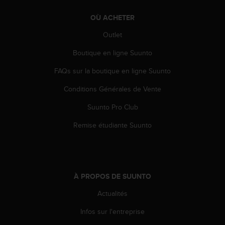
u
x
OÙ ACHETER
É
t
Outlet
a
Boutique en ligne Suunto
t
s
FAQs sur la boutique en ligne Suunto
-
U
Conditions Générales de Vente
n
i
Suunto Pro Club
s
a
Remise étudiante Suunto
u
+
1
8
5
À PROPOS DE SUUNTO
5
Actualités
2
5
Infos sur l'entreprise
8