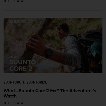
0
JUIL. 31, 2026
a
i
n
s
i
q
u
'
à
a
s
s
u
r
e
r
s
SUUNTORUN
SUUNTORIDE
a
Who Is Suunto Core 2 For? The Adventurer's
c
Watch
o
n
JUIL. 31, 2026
f