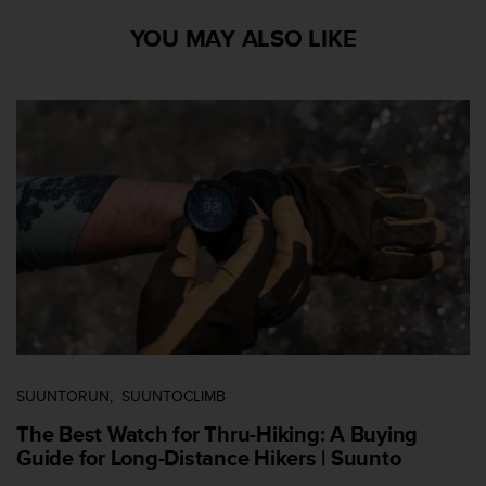
l
i
YOU MAY ALSO LIKE
t
y
G
u
i
d
e
l
i
n
e
s
,
W
C
A
SUUNTORUN
SUUNTOCLIMB
G
)
The Best Watch for Thru-Hiking: A Buying
2
Guide for Long-Distance Hikers | Suunto
.