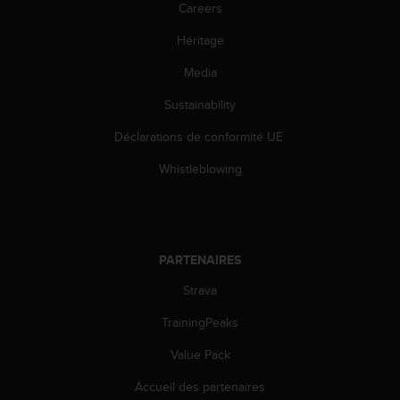
0
Careers
9
0
Héritage
0
(
Media
a
Sustainability
p
p
Déclarations de conformité UE
e
l
Whistleblowing
g
r
a
t
u
PARTENAIRES
i
t
Strava
)
s
TrainingPeaks
i
Value Pack
v
o
Accueil des partenaires
u