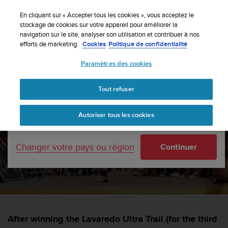
S
Inscrivez-vous à la newsletter et obtenez 5% de
u
En cliquant sur « Accepter tous les cookies », vous acceptez le
remise
| Retours gratuits
u
stockage de cookies sur votre appareil pour améliorer la
Votre pays ou région :
navigation sur le site, analyser son utilisation et contribuer à nos
n
efforts de marketing.
Cookies
Politique de confidentialité
t
o
Paramètres des cookies
s
United States
'
Accueil
sports
Learn from your run with Hannes Namberger
e
Tout refuser
Currency: $ (USD)
n
g
Shipping only to United States
Learn from your run with
Autoriser tous les cookies
a
g
Hannes Namberger
e
Changer votre pays ou région
Continuer
à
a
SUUNTORUN —
11 OCTOBRE 2024
m
e
n
e
r
After winning the Lavaredo Ultra Trail (for the third
c