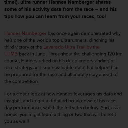
e
time!), ultra runner Hannes Namberger shares
s
some of his activity data from the race – and his
i
tips how you can learn from your races, too!
t
e
W
Hannes Namberger
has once again demonstrated why
e
he's one of the world's top ultrarunners, clinching his
b
a
third victory at the
Lavaredo Ultra Trail by the
u
UTMB
back in June. Throughout the challenging 120 km
n
course, Hannes relied on his deep understanding of
i
race strategy and some valuable data that helped him
v
be prepared for the race and ultimately stay ahead of
e
a
the competition.
u
A
For a closer look at how Hannes leverages his data and
A
insights, and to get a detailed breakdown of his race
d
day performance, watch the full video below. And, as a
e
bonus, you might learn a thing or two that will benefit
c
o
you as well!
n