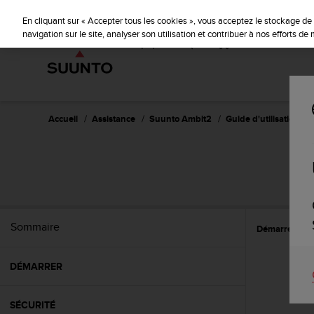
S
u
En cliquant sur « Accepter tous les cookies », vous acceptez le stockage de 
u
navigation sur le site, analyser son utilisation et contribuer à nos efforts d
n
t
o
s
'
e
Accueil
Assistance
Suunto Ambit2
Guide d'utilisation - 2.
n
g
a
g
e
à
a
Sommaire
Démarrer
L
m
e
n
DÉMARRER
e
r
c
SÉCURITÉ