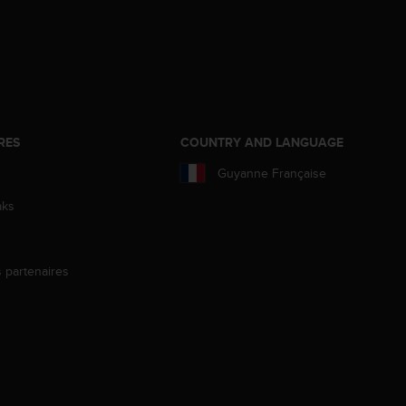
RES
COUNTRY AND LANGUAGE
Guyanne Française
aks
s partenaires
s