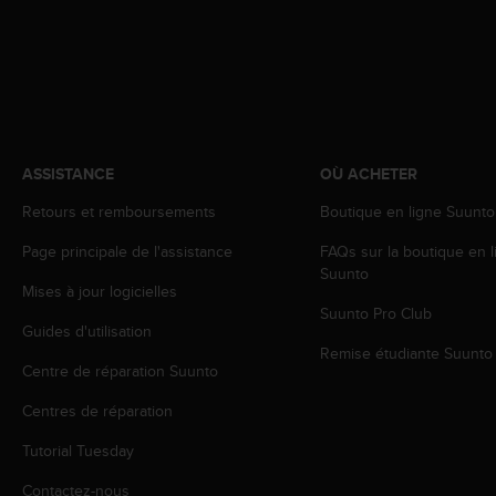
e
b
(
W
e
b
C
ASSISTANCE
OÙ ACHETER
o
n
Retours et remboursements
Boutique en ligne Suunto
t
e
Page principale de l'assistance
FAQs sur la boutique en l
n
Suunto
t
Mises à jour logicielles
A
Suunto Pro Club
c
Guides d'utilisation
c
Remise étudiante Suunto
Centre de réparation Suunto
e
s
Centres de réparation
s
i
Tutorial Tuesday
b
i
Contactez-nous