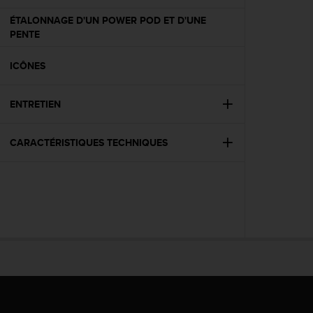
a
c
ÉTALONNAGE D'UN POWER POD ET D'UNE
c
PENTE
e
s
ICÔNES
s
i
b
ENTRETIEN
i
l
CARACTÉRISTIQUES TECHNIQUES
i
t
é
d
u
c
o
n
t
e
n
u
W