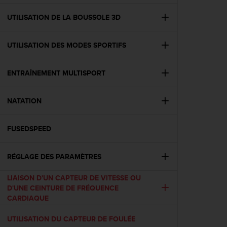
f
o
UTILISATION DE LA BOUSSOLE 3D
r
m
UTILISATION DES MODES SPORTIFS
i
t
é
ENTRAÎNEMENT MULTISPORT
a
u
x
NATATION
d
i
r
FUSEDSPEED
e
c
RÉGLAGE DES PARAMÈTRES
t
i
LIAISON D'UN CAPTEUR DE VITESSE OU
v
D'UNE CEINTURE DE FRÉQUENCE
e
CARDIAQUE
s
d
UTILISATION DU CAPTEUR DE FOULÉE
'