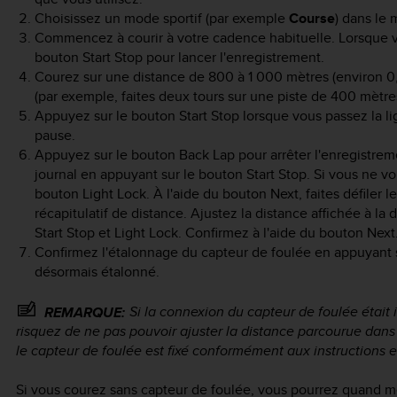
Choisissez un mode sportif (par exemple
Course
) dans le 
Commencez à courir à votre cadence habituelle. Lorsque vo
bouton
Start Stop
pour lancer l'enregistrement.
Courez sur une distance de 800 à 1 000 mètres (environ 0,
(par exemple, faites deux tours sur une piste de 400 mètres
Appuyez sur le bouton
Start Stop
lorsque vous passez la li
pause.
Appuyez sur le bouton
Back Lap
pour arrêter l'enregistreme
journal en appuyant sur le bouton
Start Stop
. Si vous ne vo
bouton
Light Lock
. À l'aide du bouton
Next
, faites défiler 
récapitulatif de distance. Ajustez la distance affichée à l
Start Stop
et
Light Lock
. Confirmez à l'aide du bouton
Next
Confirmez l'étalonnage du capteur de foulée en appuyant
désormais étalonné.
Si la connexion du capteur de foulée était 
REMARQUE:
risquez de ne pas pouvoir ajuster la distance parcourue dans 
le capteur de foulée est fixé conformément aux instructions e
Si vous courez sans capteur de foulée, vous pourrez quand m