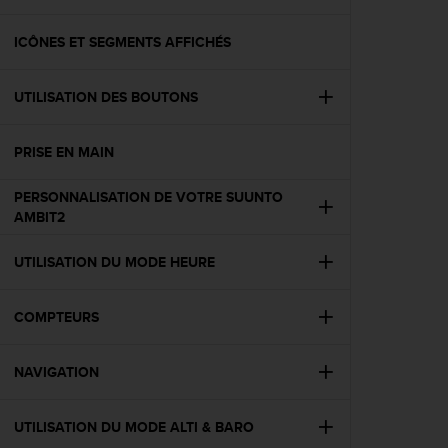
e
s
i
ICÔNES ET SEGMENTS AFFICHÉS
t
e
UTILISATION DES BOUTONS
W
e
b
PRISE EN MAIN
a
u
PERSONNALISATION DE VOTRE SUUNTO
n
AMBIT2
i
v
e
UTILISATION DU MODE HEURE
a
u
COMPTEURS
A
A
d
NAVIGATION
e
c
o
UTILISATION DU MODE ALTI & BARO
n