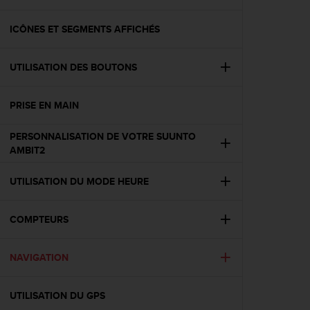
e
s
i
ICÔNES ET SEGMENTS AFFICHÉS
t
e
UTILISATION DES BOUTONS
W
e
b
PRISE EN MAIN
a
u
PERSONNALISATION DE VOTRE SUUNTO
n
AMBIT2
i
v
e
UTILISATION DU MODE HEURE
a
u
COMPTEURS
A
A
d
NAVIGATION
e
c
o
UTILISATION DU GPS
n