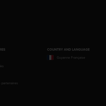
RES
COUNTRY AND LANGUAGE
Guyanne Française
aks
s partenaires
s