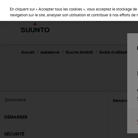
S
u
En cliquant sur « Accepter tous les cookies », vous acceptez le stockage de 
u
navigation sur le site, analyser son utilisation et contribuer à nos efforts d
n
t
o
s
'
e
Accueil
Assistance
Suunto Ambit2
Guide d'utilisation - 2.
n
g
a
g
e
à
a
Sommaire
Démarrer
N
m
e
n
DÉMARRER
e
r
c
SÉCURITÉ