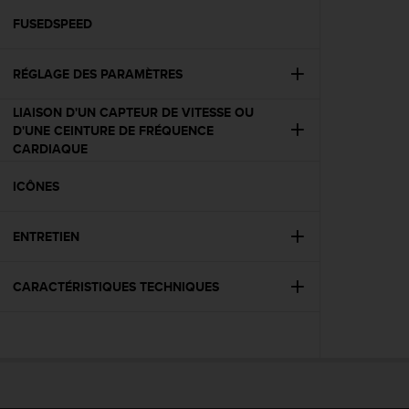
a
c
FUSEDSPEED
c
e
RÉGLAGE DES PARAMÈTRES
s
s
LIAISON D'UN CAPTEUR DE VITESSE OU
i
D'UNE CEINTURE DE FRÉQUENCE
b
CARDIAQUE
i
l
ICÔNES
i
t
é
ENTRETIEN
d
u
c
CARACTÉRISTIQUES TECHNIQUES
o
n
t
e
n
u
W