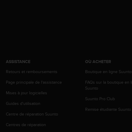
e
b
(
W
e
b
C
o
n
t
ASSISTANCE
OÙ ACHETER
e
n
Retours et remboursements
Boutique en ligne Suunto
t
A
Page principale de l'assistance
FAQs sur la boutique en l
c
Suunto
Mises à jour logicielles
c
Suunto Pro Club
e
Guides d'utilisation
s
Remise étudiante Suunto
s
Centre de réparation Suunto
i
b
Centres de réparation
i