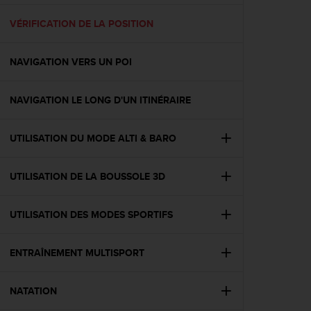
f
o
VÉRIFICATION DE LA POSITION
r
m
NAVIGATION VERS UN POI
i
t
é
NAVIGATION LE LONG D'UN ITINÉRAIRE
a
u
x
UTILISATION DU MODE ALTI & BARO
d
i
r
UTILISATION DE LA BOUSSOLE 3D
e
c
UTILISATION DES MODES SPORTIFS
t
i
v
ENTRAÎNEMENT MULTISPORT
e
s
d
NATATION
'