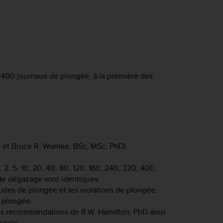
400 journaux de plongée, à la première des
et Bruce R. Wienke, BSc, MSc, PhD)
 2, 5, 10, 20, 40, 80, 120, 160, 240, 320, 400,
de dégazage sont identiques.
tudes de plongée et les violations de plongée.
 plongée.
les recommandations de R.W. Hamilton, PhD ainsi
ouvés.