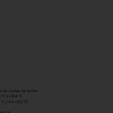
us du niveau de la mer
 °F à +104 °F
C (-4 à +122 °F)
+95 °F