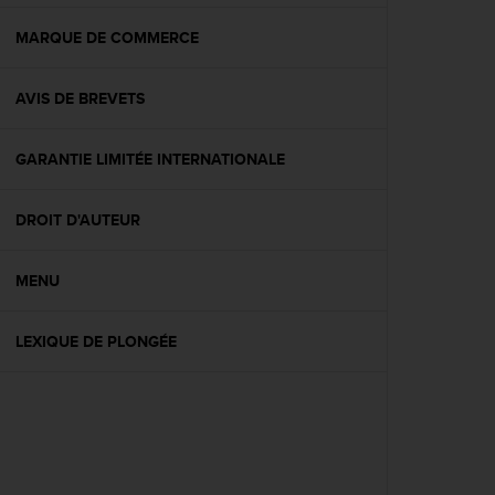
f
o
MARQUE DE COMMERCE
r
m
AVIS DE BREVETS
i
t
é
GARANTIE LIMITÉE INTERNATIONALE
a
u
x
DROIT D'AUTEUR
d
i
r
MENU
e
c
LEXIQUE DE PLONGÉE
t
i
v
e
s
d
'