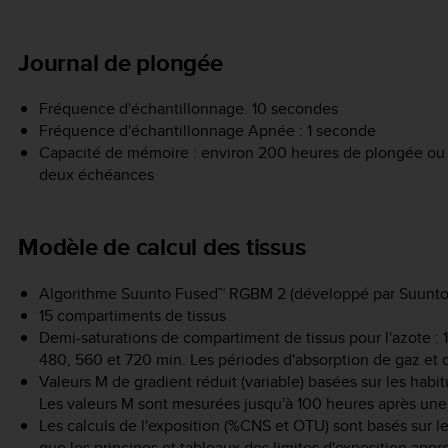
Journal de plongée
Fréquence d'échantillonnage. 10 secondes
Fréquence d'échantillonnage Apnée : 1 seconde
Capacité de mémoire : environ 200 heures de plongée ou 
deux échéances
Modèle de calcul des tissus
Algorithme Suunto Fused™ RGBM 2 (développé par Suunto 
15 compartiments de tissus
Demi-saturations de compartiment de tissus pour l'azote : 1,
480, 560 et 720 min. Les périodes d'absorption de gaz et 
Valeurs M de gradient réduit (variable) basées sur les habi
Les valeurs M sont mesurées jusqu'à 100 heures après une
Les calculs de l'exposition (%CNS et OTU) sont basés sur 
que les principes et tableaux des limites d'exposition appr