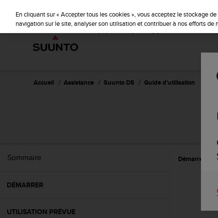
S
u
En cliquant sur « Accepter tous les cookies », vous acceptez le stockage de 
u
navigation sur le site, analyser son utilisation et contribuer à nos efforts d
n
t
o
s
'
e
Accueil
Assistance
Suunto D5
Guide d'utilisation
n
g
a
g
e
à
a
Sommaire
Démarrer
R
m
e
n
DÉMARRER
e
r
c
UTILISATION PRÉVUE