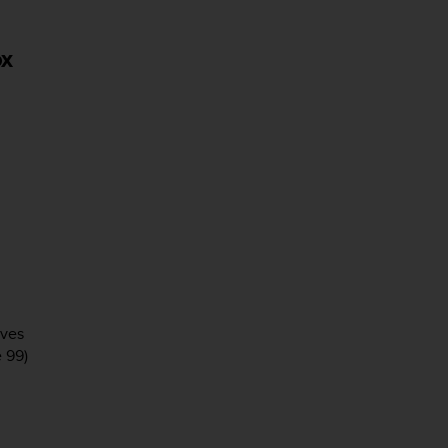
ox
ives
 99)