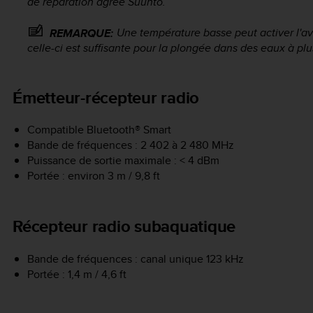
de réparation agréé Suunto.
Une température basse peut activer l'av
REMARQUE:
celle-ci est suffisante pour la plongée dans des eaux à pl
Émetteur-récepteur radio
Compatible Bluetooth® Smart
Bande de fréquences : 2 402 à 2 480 MHz
Puissance de sortie maximale : < 4 dBm
Portée : environ 3 m / 9,8 ft
Récepteur radio subaquatique
Bande de fréquences : canal unique 123 kHz
Portée : 1,4 m / 4,6 ft