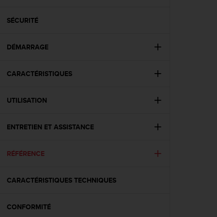
e
s
i
SÉCURITÉ
t
e
DÉMARRAGE
W
e
b
CARACTÉRISTIQUES
a
u
n
UTILISATION
i
v
e
ENTRETIEN ET ASSISTANCE
a
u
RÉFÉRENCE
A
A
d
CARACTÉRISTIQUES TECHNIQUES
e
c
o
CONFORMITÉ
n