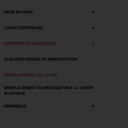
e
s
i
PRISE EN MAIN
t
e
CARACTÉRISTIQUES
W
e
b
ENTRETIEN ET ASSISTANCE
a
u
n
QUELQUES RÈGLES DE MANIPULATION
i
v
e
REMPLACEMENT DE LA PILE
a
u
REMPLACEMENT DU BRACELET PAR LA CORDE
A
ÉLASTIQUE
A
d
RÉFÉRENCE
e
c
o
n