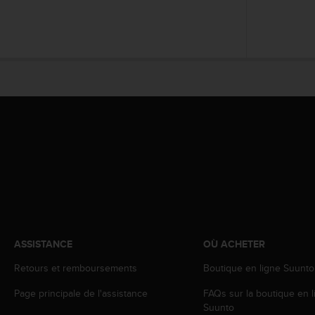
f
o
r
m
i
t
é
a
u
x
d
i
r
e
c
t
i
ASSISTANCE
OÙ ACHETER
v
e
Retours et remboursements
Boutique en ligne Suunto
s
d
Page principale de l'assistance
FAQs sur la boutique en l
'
Suunto