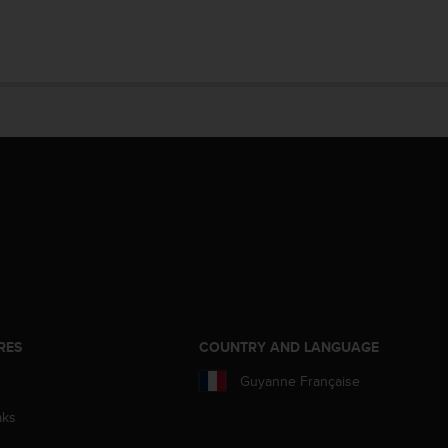
RES
COUNTRY AND LANGUAGE
Guyanne Française
aks