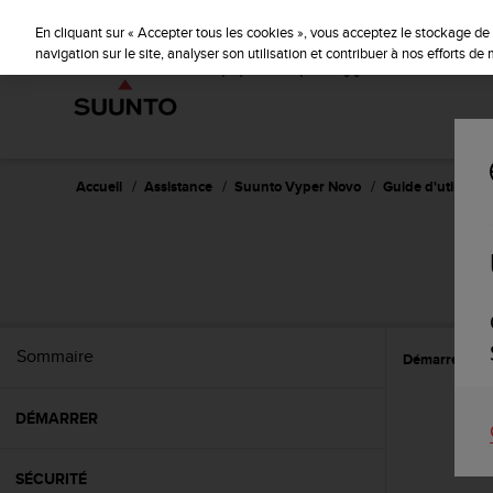
S
u
En cliquant sur « Accepter tous les cookies », vous acceptez le stockage de 
u
navigation sur le site, analyser son utilisation et contribuer à nos efforts d
n
t
o
s
'
e
Accueil
Assistance
Suunto Vyper Novo
Guide d'utilisatio
n
g
a
g
e
à
a
Sommaire
Démarrer
E
m
e
n
DÉMARRER
e
r
c
SÉCURITÉ