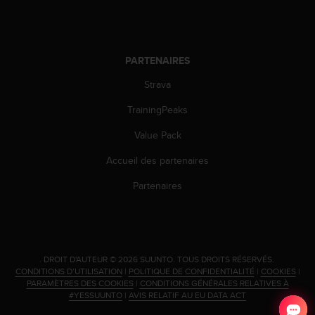
i
o
n
s
PARTENAIRES
d
e
Strava
c
TrainingPeaks
e
s
Value Pack
i
t
Accueil des partenaires
e
W
Partenaires
e
b
.
.
DROIT D'AUTEUR © 2026 SUUNTO.
TOUS DROITS RÉSERVÉS.
CONDITIONS D’UTILISATION
|
POLITIQUE DE CONFIDENTIALITÉ
|
COOKIES
|
PARAMÈTRES DES COOKIES
|
CONDITIONS GÉNÉRALES RELATIVES À
#YESSUUNTO
|
AVIS RELATIF AU EU DATA ACT