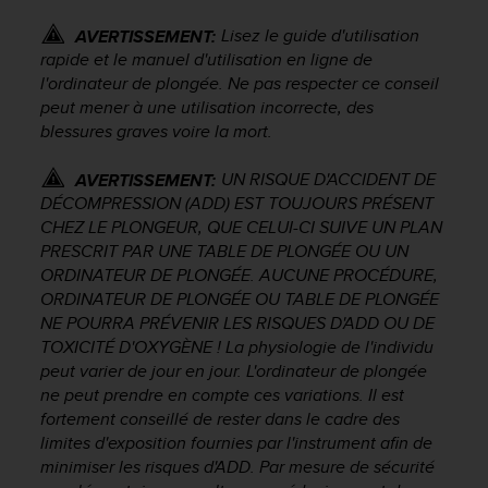
a
c
Lisez le guide d'utilisation
AVERTISSEMENT:
c
rapide et le manuel d'utilisation en ligne de
e
l'ordinateur de plongée. Ne pas respecter ce conseil
s
peut mener à une utilisation incorrecte, des
s
blessures graves voire la mort.
i
b
UN RISQUE D'ACCIDENT DE
AVERTISSEMENT:
i
l
DÉCOMPRESSION (ADD) EST TOUJOURS PRÉSENT
i
CHEZ LE PLONGEUR, QUE CELUI-CI SUIVE UN PLAN
t
PRESCRIT PAR UNE TABLE DE PLONGÉE OU UN
é
ORDINATEUR DE PLONGÉE. AUCUNE PROCÉDURE,
d
ORDINATEUR DE PLONGÉE OU TABLE DE PLONGÉE
u
NE POURRA PRÉVENIR LES RISQUES D'ADD OU DE
c
TOXICITÉ D'OXYGÈNE ! La physiologie de l'individu
o
peut varier de jour en jour. L'ordinateur de plongée
n
ne peut prendre en compte ces variations. Il est
t
fortement conseillé de rester dans le cadre des
e
n
limites d'exposition fournies par l'instrument afin de
u
minimiser les risques d'ADD. Par mesure de sécurité
W