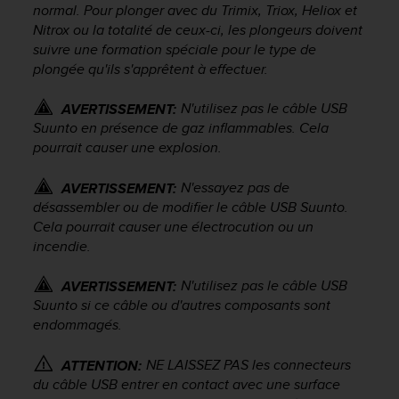
normal. Pour plonger avec du Trimix, Triox, Heliox et
-
Nitrox ou la totalité de ceux-ci, les plongeurs doivent
v
suivre une formation spéciale pour le type de
o
plongée qu'ils s'apprêtent à effectuer.
u
s
a
N'utilisez pas le câble USB
AVERTISSEMENT:
u
Suunto en présence de gaz inflammables. Cela
S
pourrait causer une explosion.
e
r
N'essayez pas de
AVERTISSEMENT:
v
désassembler ou de modifier le câble USB Suunto.
i
Cela pourrait causer une électrocution ou un
c
incendie.
e
c
l
N'utilisez pas le câble USB
AVERTISSEMENT:
i
Suunto si ce câble ou d'autres composants sont
e
endommagés.
n
t
NE LAISSEZ PAS les connecteurs
ATTENTION:
s
du câble USB entrer en contact avec une surface
a