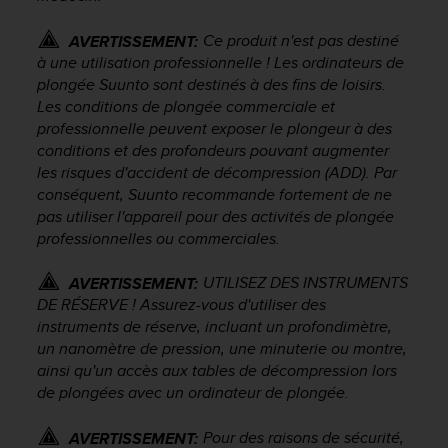
l
i
Ce produit n'est pas destiné
AVERTISSEMENT:
t
à une utilisation professionnelle ! Les ordinateurs de
y
plongée Suunto sont destinés à des fins de loisirs.
G
Les conditions de plongée commerciale et
u
professionnelle peuvent exposer le plongeur à des
i
conditions et des profondeurs pouvant augmenter
d
e
les risques d'accident de décompression (ADD). Par
l
conséquent, Suunto recommande fortement de ne
i
pas utiliser l'appareil pour des activités de plongée
n
professionnelles ou commerciales.
e
s
UTILISEZ DES INSTRUMENTS
AVERTISSEMENT:
,
DE RÉSERVE ! Assurez-vous d'utiliser des
W
instruments de réserve, incluant un profondimètre,
C
un nanomètre de pression, une minuterie ou montre,
A
G
ainsi qu'un accès aux tables de décompression lors
)
de plongées avec un ordinateur de plongée.
2
.
Pour des raisons de sécurité,
AVERTISSEMENT: