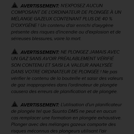
'
N'EXPOSEZ AUCUN
AVERTISSEMENT:
a
COMPOSANT DE L'ORDINATEUR DE PLONGÉE À UN
c
MÉLANGE GAZEUX CONTENANT PLUS DE 40 %
c
D'OXYGÈNE ! Un contenu d'air enrichi d'oxygène
e
s
présente des risques d'incendie ou d'explosion et de
s
sérieuses blessures, voire la mort.
i
b
NE PLONGEZ JAMAIS AVEC
AVERTISSEMENT:
i
UN GAZ SANS AVOIR PRÉALABLEMENT VÉRIFIÉ
l
SON CONTENU ET SAISI LA VALEUR ANALYSÉE
i
DANS VOTRE ORDINATEUR DE PLONGÉE ! Ne pas
t
vérifier le contenu de la bouteille et saisir des valeurs
é
de gaz inappropriées dans l'ordinateur de plongée
.
causera des erreurs de planification et de plongée.
A
d
r
L'utilisation d'un planificateur
AVERTISSEMENT:
e
de plongée tel que Suunto DM5 ne peut en aucun
s
cas remplacer une formation en plongée exhaustive.
s
Plonger avec des mélanges gazeux comporte des
e
risques méconnus des plongeurs utilisant l'air
z