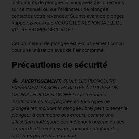
instruments de plongée. Si vous avez des questions
f
sur ce manuel ou sur l'ordinateur de plongée,
o
contactez votre revendeur Suunto avant de plonger.
r
Rappelez-vous que VOUS ÊTES RESPONSABLE DE
m
i
VOTRE PROPRE SÉCURITÉ !
t
é
Cet ordinateur de plongée est exclusivement conçu
a
pour une utilisation avec de l’air comprimé.
u
x
Précautions de sécurité
d
i
r
SEULS LES PLONGEURS
AVERTISSEMENT:
e
EXPÉRIMENTÉS SONT HABILITÉS À UTILISER UN
c
ORDINATEUR DE PLONGÉE ! Une formation
t
insuffisante ou inappropriée en tous types de
i
plongée (en incluant la plongée libre) peut amener le
v
plongeur à commettre des erreurs, comme une
e
utilisation inadéquate des mélanges gazeux ou des
s
erreurs de décompression, pouvant entraîner des
d
'
blessures graves voire la mort.