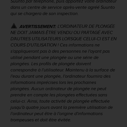
Suunto par téléphone, puis apportez votre ordinateur
o
dans un centre de service après-vente agréé Suunto
r
qui se chargera de son inspection.
m
i
L'ORDINATEUR DE PLONGÉE
AVERTISSEMENT:
t
NE DOIT JAMAIS ÊTRE VENDU OU PARTAGÉ AVEC
é
a
D'AUTRES UTILISATEURS LORSQUE CELUI-CI EST EN
u
COURS D'UTILISATION ! Ces informations ne
x
s'appliqueront pas à des personnes ne l'ayant pas
a
utilisé pendant une plongée ou une série de
u
plongées. Les profils de plongée doivent
t
correspondre à l'utilisateur. Maintenu à la surface de
r
l'eau durant une plongée, l'ordinateur fournira des
e
informations imprécises lors les prochaines
s
plongées. Aucun ordinateur de plongée ne peut
n
prendre en compte les plongées effectuées sans
o
r
celui-ci. Ainsi, toute activité de plongée effectuée
m
jusqu'à quatre jours avant la première utilisation de
e
l'ordinateur peut être à l'origine d'informations
s
trompeuses et doit être évitée.
d