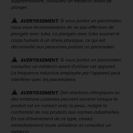
supplémentaire, consultez un médecin avant de
e
plonger.
b
(
Si vous portez un pacemaker,
AVERTISSEMENT:
W
nous vous recommandons de ne pas effectuer de
e
plongée avec tuba. La plongée avec tuba soumet le
b
corps humain à un stress physique, ce qui est
C
déconseillé aux personnes portant un pacemaker.
o
n
t
Si vous portez un pacemaker,
AVERTISSEMENT:
e
consultez un médecin avant d'utiliser cet appareil.
n
La fréquence inductive employée par l'appareil peut
t
interférer avec les pacemakers.
A
c
Des réactions allergiques ou
AVERTISSEMENT:
c
des irritations cutanées peuvent survenir lorsque le
e
produit est en contact avec la peau, malgré la
s
conformité de nos produits aux normes industrielles.
s
i
En cas d'événement de ce type, cessez
b
immédiatement toute utilisation et consultez un
i
médecin.