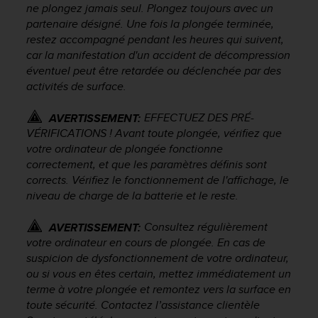
0
ne plongez jamais seul. Plongez toujours avec un
a
partenaire désigné. Une fois la plongée terminée,
i
restez accompagné pendant les heures qui suivent,
n
car la manifestation d'un accident de décompression
s
éventuel peut être retardée ou déclenchée par des
i
activités de surface.
q
u
'
EFFECTUEZ DES PRÉ-
AVERTISSEMENT:
à
VÉRIFICATIONS ! Avant toute plongée, vérifiez que
a
votre ordinateur de plongée fonctionne
s
correctement, et que les paramètres définis sont
s
corrects. Vérifiez le fonctionnement de l'affichage, le
u
niveau de charge de la batterie et le reste.
r
e
Consultez régulièrement
AVERTISSEMENT:
r
votre ordinateur en cours de plongée. En cas de
s
a
suspicion de dysfonctionnement de votre ordinateur,
c
ou si vous en êtes certain, mettez immédiatement un
o
terme à votre plongée et remontez vers la surface en
n
toute sécurité. Contactez l’assistance clientèle
f