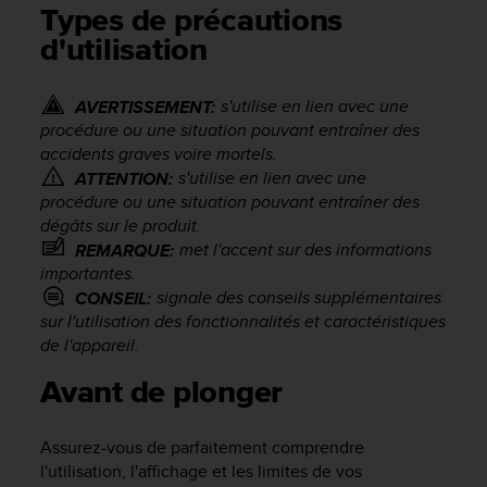
e
Types de précautions
s
d'utilisation
i
t
e
s'utilise en lien avec une
AVERTISSEMENT:
W
procédure ou une situation pouvant entraîner des
e
accidents graves voire mortels.
b
a
s'utilise en lien avec une
ATTENTION:
u
procédure ou une situation pouvant entraîner des
n
dégâts sur le produit.
i
met l'accent sur des informations
REMARQUE:
v
importantes.
e
signale des conseils supplémentaires
CONSEIL:
a
sur l'utilisation des fonctionnalités et caractéristiques
u
de l'appareil.
A
A
Avant de plonger
d
e
c
Assurez-vous de parfaitement comprendre
o
l'utilisation, l'affichage et les limites de vos
n