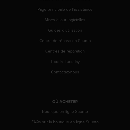
s
Page principale de l'assistance
r
e
Mises à jour logicielles
n
c
Guides d'utilisation
o
n
Centre de réparation Suunto
t
r
Centres de réparation
e
Tutorial Tuesday
z
d
Contactez-nous
e
s
p
r
o
OÙ ACHETER
b
l
Boutique en ligne Suunto
è
m
FAQs sur la boutique en ligne Suunto
e