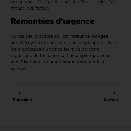
conductrice. Ceci peut court-circuiter le câble et le
u
rendre inutilisable.
x
É
Remontées d’urgence
t
a
t
Au cas peu probable où l'ordinateur de plongée
s
venait à dysfonctionner en cours de plongée, suivez
-
les procédures d'urgence fournies par votre
U
organisme de formation certifié en plongée pour
n
i
immédiatement et prudemment remonter à la
s
surface.
a
u
+
1
8
Précédent
Suivant
5
5
2
5
8