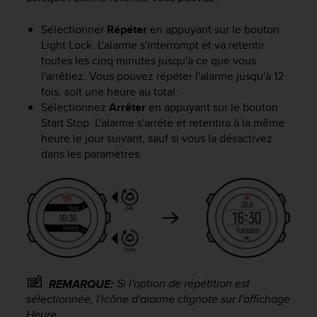
l
i
Sélectionner
Répéter
en appuyant sur le bouton
t
Light Lock
. L'alarme s'interrompt et va retentir
y
toutes les cinq minutes jusqu'à ce que vous
G
l'arrêtiez. Vous pouvez répéter l'alarme jusqu'à 12
u
fois, soit une heure au total.
i
d
Sélectionnez
Arrêter
en appuyant sur le bouton
e
Start Stop
. L'alarme s'arrête et retentira à la même
l
heure le jour suivant, sauf si vous la désactivez
i
dans les paramètres.
n
e
s
,
W
C
A
G
)
Si l'option de répétition est
REMARQUE:
2
sélectionnée, l'icône d'alarme clignote sur l'affichage
.
Heure
.