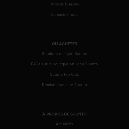
u
Tutorial Tuesday
x
É
Contactez-nous
t
a
t
s
-
OÙ ACHETER
U
Boutique en ligne Suunto
n
i
FAQs sur la boutique en ligne Suunto
s
a
Suunto Pro Club
u
+
Remise étudiante Suunto
1
8
5
5
2
À PROPOS DE SUUNTO
5
8
Actualités