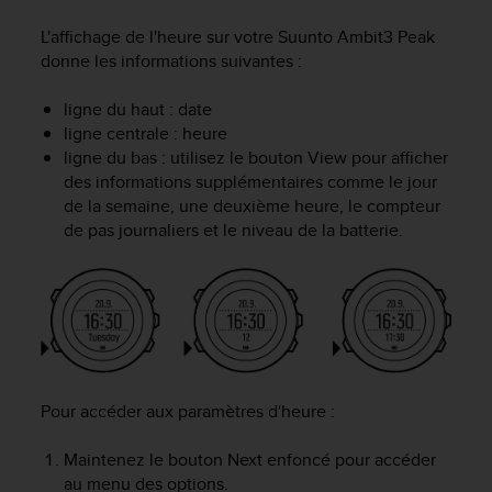
e
s
L'affichage de l'heure sur votre
Suunto Ambit3 Peak
i
donne les informations suivantes :
t
e
ligne du haut : date
W
ligne centrale : heure
e
b
ligne du bas : utilisez le bouton
View
pour afficher
a
des informations supplémentaires comme le jour
u
de la semaine, une deuxième heure, le compteur
n
de pas journaliers et le niveau de la batterie.
i
v
e
a
u
A
A
d
Pour accéder aux paramètres d'heure :
e
c
Maintenez le bouton
Next
enfoncé pour accéder
o
au menu des options.
n