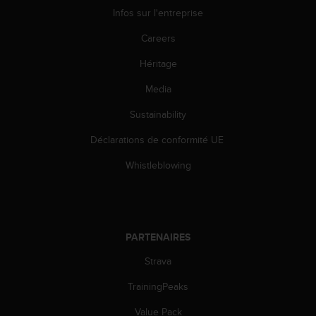
0
Infos sur l'entreprise
9
0
Careers
0
(
Héritage
a
p
Media
p
e
Sustainability
l
Déclarations de conformité UE
g
r
Whistleblowing
a
t
u
i
t
PARTENAIRES
)
s
Strava
i
v
TrainingPeaks
o
u
Value Pack