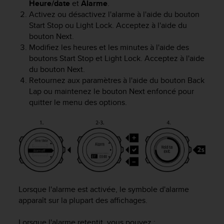
Heure/date
et
Alarme
.
e
Activez ou désactivez l'alarme à l'aide du bouton
b
Start Stop
ou
Light Lock
. Acceptez à l'aide du
(
bouton
Next
.
W
Modifiez les heures et les minutes à l'aide des
e
boutons
Start Stop
et
Light Lock
. Acceptez à l'aide
b
C
du bouton
Next
.
o
Retournez aux paramètres à l'aide du bouton
Back
n
Lap
ou maintenez le bouton
Next
enfoncé pour
t
quitter le menu des options.
e
n
t
A
c
c
e
s
Lorsque l'alarme est activée, le symbole d'alarme
s
i
apparaît sur la plupart des affichages.
b
i
Lorsque l'alarme retentit, vous pouvez :