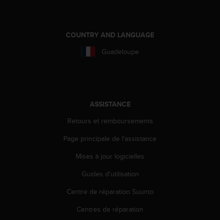
-
v
o
COUNTRY AND LANGUAGE
u
s
Guadeloupe
a
u
S
e
r
ASSISTANCE
v
i
Retours et remboursements
c
e
Page principale de l'assistance
c
l
Mises à jour logicielles
i
Guides d'utilisation
e
n
Centre de réparation Suunto
t
s
Centres de réparation
a