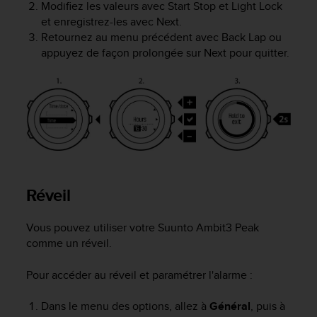
a
Modifiez les valeurs avec
Start Stop
et
Light Lock
c
et enregistrez-les avec
Next
.
c
Retournez au menu précédent avec
Back Lap
ou
e
appuyez de façon prolongée sur
Next
pour quitter.
s
s
i
b
i
l
i
t
é
d
Réveil
u
c
Vous pouvez utiliser votre
Suunto Ambit3 Peak
o
comme un réveil.
n
t
e
Pour accéder au réveil et paramétrer l'alarme :
n
u
Dans le menu des options, allez à
Général
, puis à
W