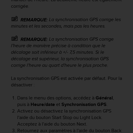
o
corrigée.
r
m
La synchronisation GPS corrige les
REMARQUE:
i
minutes et les secondes, mais pas les heures.
t
é
La synchronisation GPS corrige
REMARQUE:
a
l'heure de manière précise à condition que le
u
x
décalage soit inférieur à +/- 7,5 minutes. Si le
a
décalage est supérieur, la synchronisation GPS
u
corrige l'heure au quart d'heure le plus proche.
t
r
La synchronisation GPS est activée par défaut. Pour la
e
désactiver :
s
n
Dans le menu des options, accédez à
Général
,
o
puis à
Heure/date
et
Synchronisation GPS
.
r
Activez ou désactivez la synchronisation GPS
m
e
l'aide du bouton
Start Stop
ou
Light Lock
.
s
Acceptez à l'aide du bouton
Next
.
d
Retournez aux paramètres à l'aide du bouton
Back