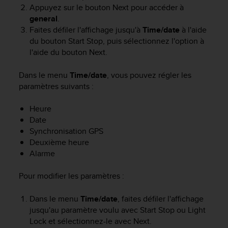
f
Appuyez sur le bouton
Next
pour accéder à
o
general
.
r
Faites défiler l'affichage jusqu'à
Time/date
à l'aide
m
du bouton
Start Stop
, puis sélectionnez l'option à
i
l'aide du bouton
Next
.
t
é
Dans le menu
Time/date
, vous pouvez régler les
a
paramètres suivants :
u
x
Heure
d
i
Date
r
Synchronisation GPS
e
Deuxième heure
c
Alarme
t
i
Pour modifier les paramètres :
v
e
Dans le menu
Time/date
, faites défiler l'affichage
s
jusqu'au paramètre voulu avec
Start Stop
ou
Light
d
Lock
et sélectionnez-le avec
Next
.
'