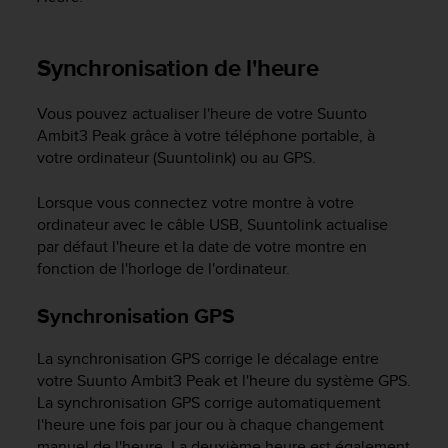
0
a
i
Synchronisation de l'heure
n
s
i
Vous pouvez actualiser l'heure de votre
Suunto
q
Ambit3 Peak
grâce à votre téléphone portable, à
u
votre ordinateur (Suuntolink) ou au GPS.
'
à
Lorsque vous connectez votre montre à votre
a
s
ordinateur avec le câble USB, Suuntolink actualise
s
par défaut l'heure et la date de votre montre en
u
fonction de l'horloge de l'ordinateur.
r
e
Synchronisation GPS
r
s
La synchronisation GPS corrige le décalage entre
a
votre
Suunto Ambit3 Peak
et l'heure du système GPS.
c
La synchronisation GPS corrige automatiquement
o
n
l'heure une fois par jour ou à chaque changement
f
manuel de l'heure. La deuxième heure est également