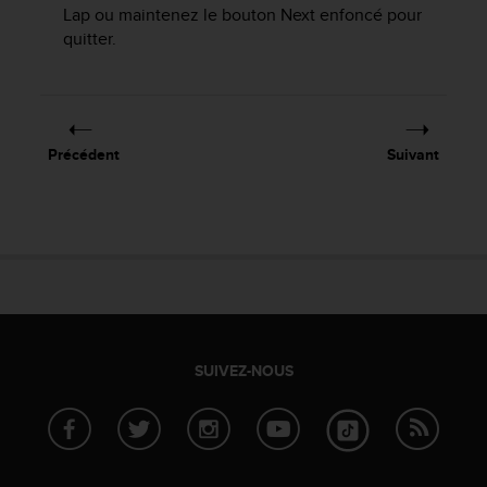
'
Lap
ou maintenez le bouton
Next
enfoncé pour
a
quitter.
c
c
e
s
s
Précédent
Suivant
i
b
i
l
i
t
é
.
A
d
SUIVEZ-NOUS
r
e
s
s
e
z