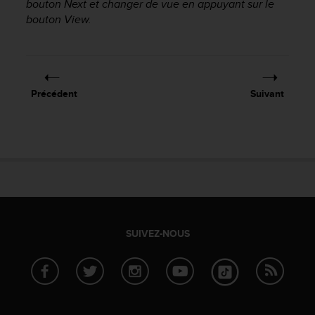
bouton
Next
et changer de vue en appuyant sur le
a
c
bouton
View
.
c
e
s
s
i
Précédent
Suivant
b
i
l
i
t
é
d
u
c
o
SUIVEZ-NOUS
n
t
e
n
u
W