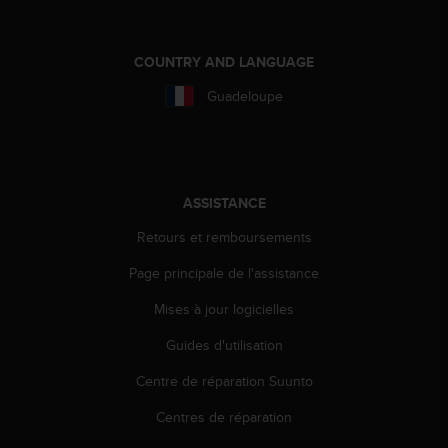
e
b
(
COUNTRY AND LANGUAGE
W
Guadeloupe
e
b
C
o
n
t
ASSISTANCE
e
Retours et remboursements
n
t
Page principale de l'assistance
A
c
Mises à jour logicielles
c
e
Guides d'utilisation
s
s
Centre de réparation Suunto
i
Centres de réparation
b
i