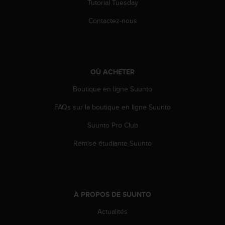
Tutorial Tuesday
l
i
Contactez-nous
t
y
G
u
i
OÙ ACHETER
d
e
Boutique en ligne Suunto
l
i
FAQs sur la boutique en ligne Suunto
n
Suunto Pro Club
e
s
Remise étudiante Suunto
,
W
C
A
G
À PROPOS DE SUUNTO
)
2
Actualités
.