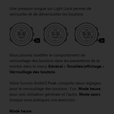
e
s
Une pression longue sur
Light Lock
permet de
i
verrouiller et de déverrouiller les boutons.
t
e
W
e
b
a
u
n
Vous pouvez modifier le comportement de
i
verrouillage des boutons dans les paramètres de la
v
montre dans le menu
Général
»
Tonalités/affichage
»
e
Verrouillage des boutons
.
a
u
A
Votre
Suunto Ambit3 Peak
comporte deux réglages
A
pour le verrouillage des boutons : l'un,
Mode heure
,
d
pour une utilisation générale et l'autre,
Mode sport
,
e
lorsque vous pratiquez vos exercices :
c
o
Mode heure
:
n