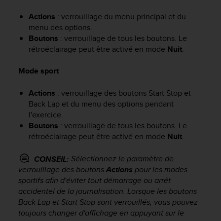
f
Actions
: verrouillage du menu principal et du
o
r
menu des options.
m
Boutons
: verrouillage de tous les boutons. Le
i
rétroéclairage peut être activé en mode
Nuit
.
t
é
Mode sport
a
u
Actions
: verrouillage des boutons
Start Stop
et
x
Back Lap
et du menu des options pendant
d
l'exercice.
i
Boutons
: verrouillage de tous les boutons. Le
r
e
rétroéclairage peut être activé en mode
Nuit
.
c
t
Sélectionnez le paramètre de
CONSEIL:
i
verrouillage des boutons
Actions
pour les modes
v
sportifs afin d'éviter tout démarrage ou arrêt
e
accidentel de la journalisation. Lorsque les boutons
s
Back Lap
et
Start Stop
sont verrouillés, vous pouvez
d
toujours changer d'affichage en appuyant sur le
'