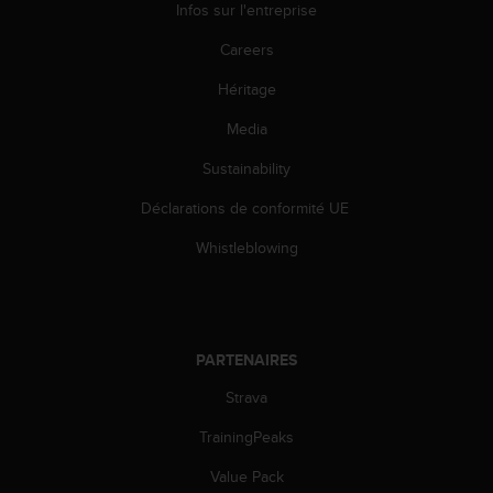
0
Infos sur l'entreprise
a
i
Careers
n
Héritage
s
i
Media
q
u
Sustainability
'
à
Déclarations de conformité UE
a
s
Whistleblowing
s
u
r
e
r
PARTENAIRES
s
Strava
a
c
TrainingPeaks
o
n
Value Pack
f