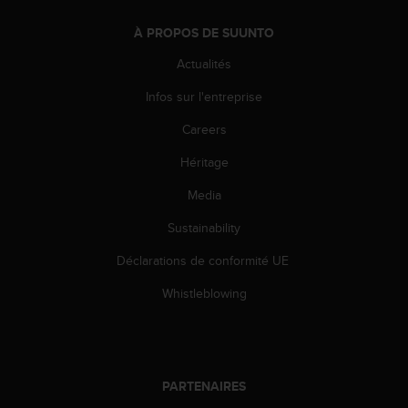
e
À PROPOS DE SUUNTO
b
(
Actualités
W
e
Infos sur l'entreprise
b
C
Careers
o
n
Héritage
t
Media
e
n
Sustainability
t
A
Déclarations de conformité UE
c
c
Whistleblowing
e
s
s
i
b
PARTENAIRES
i