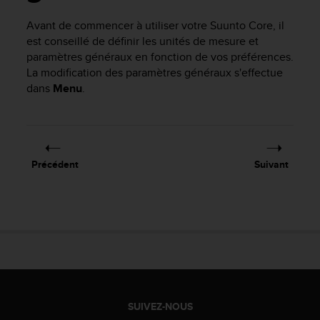
e
s
Avant de commencer à utiliser votre
Suunto Core
, il
i
est conseillé de définir les unités de mesure et
t
paramètres généraux en fonction de vos préférences.
e
La modification des paramètres généraux s'effectue
W
e
dans
Menu
.
b
a
u
n
i
Précédent
Suivant
v
e
a
u
A
A
d
e
c
o
SUIVEZ-NOUS
n