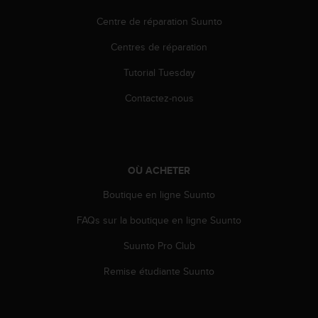
a
c
Centre de réparation Suunto
c
e
Centres de réparation
s
Tutorial Tuesday
s
i
Contactez-nous
b
i
l
i
t
OÙ ACHETER
é
d
Boutique en ligne Suunto
u
c
FAQs sur la boutique en ligne Suunto
o
n
Suunto Pro Club
t
Remise étudiante Suunto
e
n
u
W