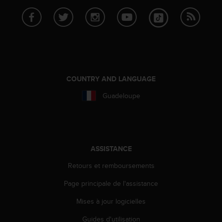
f
o
r
m
i
t
é
a
COUNTRY AND LANGUAGE
u
x
Guadeloupe
d
i
r
e
c
ASSISTANCE
t
i
Retours et remboursements
v
Page principale de l'assistance
e
s
Mises à jour logicielles
d
'
Guides d'utilisation