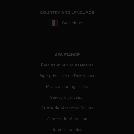
a
c
COUNTRY AND LANGUAGE
c
e
Guadeloupe
s
s
i
b
i
ASSISTANCE
l
i
Retours et remboursements
t
é
Page principale de l'assistance
d
u
Mises à jour logicielles
c
Guides d'utilisation
o
n
Centre de réparation Suunto
t
e
Centres de réparation
n
u
Tutorial Tuesday
W