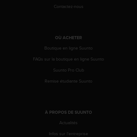
e
Contactez-nous
b
(
W
e
b
OÙ ACHETER
C
Boutique en ligne Suunto
o
n
FAQs sur la boutique en ligne Suunto
t
e
Suunto Pro Club
n
t
Remise étudiante Suunto
A
c
c
e
s
À PROPOS DE SUUNTO
s
i
Actualités
b
Infos sur l'entreprise
i