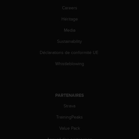
l
Careers
i
t
Héritage
y
G
Media
u
i
Sustainability
d
Déclarations de conformité UE
e
l
Whistleblowing
i
n
e
s
,
PARTENAIRES
W
C
Strava
A
G
TrainingPeaks
)
2
Value Pack
.