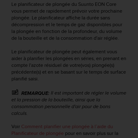
e
Le planificateur de plongée du
Suunto EON Core
s
vous permet de rapidement prévoir votre prochaine
i
plongée. Le planificateur affiche la durée sans
t
décompression et le temps de gaz disponibles pour
e
la plongée en fonction de la profondeur, du volume
W
e
de la bouteille et de la consommation d'air réglée.
b
a
Le planificateur de plongée peut également vous
u
aider à planifier les plongées en séries, en prenant en
n
compte l'azote résiduel de votre(vos) plongée(s)
i
précédente(s) et en se basant sur le temps de surface
v
planifié saisi.
e
a
Il est important de régler le volume
REMARQUE:
u
A
et la pression de la bouteille, ainsi que la
A
consommation personnelle d'air pour de bons
d
calculs.
e
c
Voir
Comment planifier une plongée à l’aide du
o
Planificateur de plongée
pour en savoir plus sur la
n