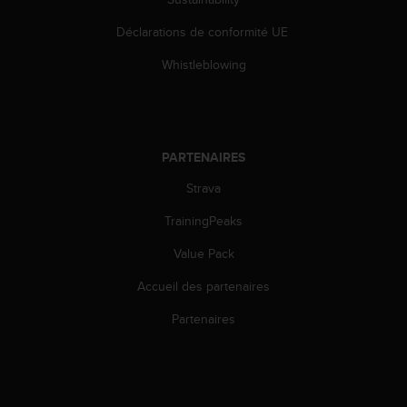
o
r
Déclarations de conformité UE
m
Whistleblowing
i
t
é
a
u
x
PARTENAIRES
a
Strava
u
t
TrainingPeaks
r
e
Value Pack
s
n
Accueil des partenaires
o
Partenaires
r
m
e
s
d