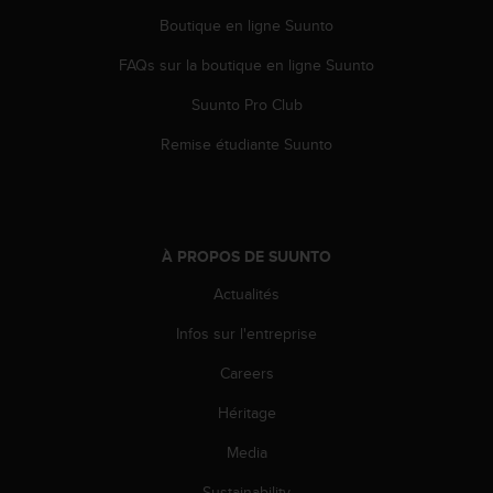
0
a
Boutique en ligne Suunto
i
FAQs sur la boutique en ligne Suunto
n
s
Suunto Pro Club
i
q
Remise étudiante Suunto
u
'
à
a
s
À PROPOS DE SUUNTO
s
u
Actualités
r
e
Infos sur l'entreprise
r
Careers
s
a
Héritage
c
o
Media
n
f
Sustainability