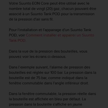
e
Votre
Suunto EON Core
peut être utilisé avec le
s
nombre total de vingt (20) gaz, chacun pouvant être
i
associé à un Suunto Tank POD pour la transmission
t
de la pression d'air sans fil.
e
W
e
Pour l'installation et l'appairage d'un Suunto Tank
b
POD, voir
Comment installer et appairer un Suunto
a
Tank POD
.
u
n
Dans la vue de la pression des bouteilles, vous
i
pouvez voir les écrans ci-dessous.
v
e
Dans l’exemple suivant, l'alarme de pression des
a
bouteilles est réglée sur 100 bar. La pression dans la
u
A
bouteille est de 75 bar, comme indiqué dans la
A
fenêtre commutable dans l'angle inférieur droit.
d
e
Dans la fenêtre commutable, la pression réelle dans
c
la bouteille est affichée en bleu par défaut. La
o
pression dans la bouteille s'affiche en jaune
n