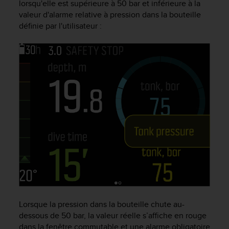
lorsqu'elle est supérieure à 50 bar et inférieure à la
f
valeur d'alarme relative à pression dans la bouteille
o
définie par l'utilisateur :
r
m
i
t
é
a
u
x
d
i
r
e
c
t
i
v
e
s
Lorsque la pression dans la bouteille chute au-
d
dessous de 50 bar, la valeur réelle s’affiche en rouge
'
dans la fenêtre commutable et une alarme obligatoire