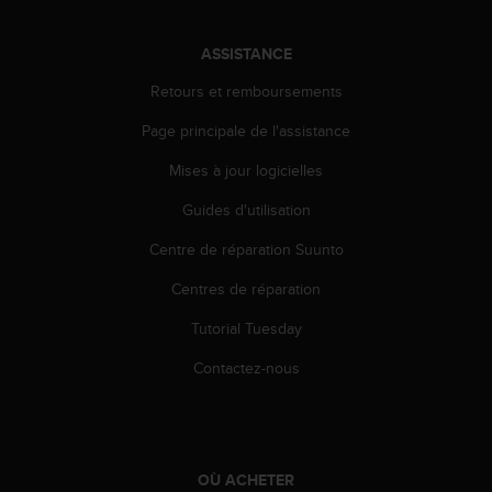
l
i
t
ASSISTANCE
y
Retours et remboursements
G
u
Page principale de l'assistance
i
d
Mises à jour logicielles
e
l
Guides d'utilisation
i
Centre de réparation Suunto
n
e
Centres de réparation
s
,
Tutorial Tuesday
W
C
Contactez-nous
A
G
)
2
.
OÙ ACHETER