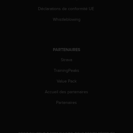
u
Déclarations de conformité UE
x
É
Whistleblowing
t
a
t
s
-
PARTENAIRES
U
n
Strava
i
s
TrainingPeaks
a
u
Value Pack
+
Accueil des partenaires
1
8
Partenaires
5
5
2
5
8