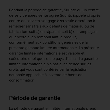
e
s
Pendant la période de garantie, Suunto ou un centre
i
de service après-vente agréé Suunto (appelé ci-après
t
e
centre de service) s'engage à sa seule discrétion à
W
remédier sans frais aux défauts de matériau ou de
e
fabrication, soit a) en réparant, soit b) en remplaçant
b
ou encore c) en remboursant le produit,
a
conformément aux conditions générales de la
u
présente garantie limitée internationale. La présente
n
garantie limitée internationale est valable et
i
exécutoire quel que soit le pays d'achat. La garantie
v
limitée internationale n'a pas d'incidence sur les
e
droits qui vous sont conférés par la législation
a
u
nationale applicable à la vente de biens de
A
consommation.
A
d
e
Période de garantie
c
o
La période de garantie limitée internationale prend
n