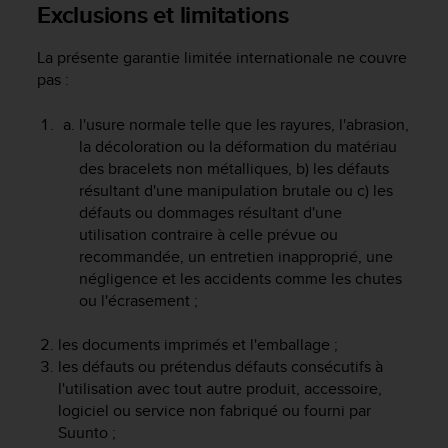
a
Exclusions et limitations
c
c
La présente garantie limitée internationale ne couvre
e
pas :
s
s
l'usure normale telle que les rayures, l'abrasion,
i
la décoloration ou la déformation du matériau
b
i
des bracelets non métalliques, b) les défauts
l
résultant d'une manipulation brutale ou c) les
i
défauts ou dommages résultant d'une
t
utilisation contraire à celle prévue ou
é
recommandée, un entretien inapproprié, une
d
négligence et les accidents comme les chutes
u
ou l'écrasement ;
c
o
les documents imprimés et l'emballage ;
n
t
les défauts ou prétendus défauts consécutifs à
e
l'utilisation avec tout autre produit, accessoire,
n
logiciel ou service non fabriqué ou fourni par
u
Suunto ;
W