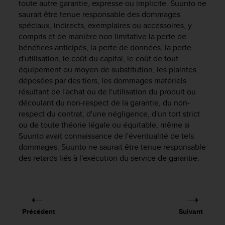
0
toute autre garantie, expresse ou implicite. Suunto ne
a
saurait être tenue responsable des dommages
i
spéciaux, indirects, exemplaires ou accessoires, y
n
compris et de manière non limitative la perte de
s
bénéfices anticipés, la perte de données, la perte
i
d'utilisation, le coût du capital, le coût de tout
q
équipement ou moyen de substitution, les plaintes
u
déposées par des tiers, les dommages matériels
'
résultant de l'achat ou de l'utilisation du produit ou
à
a
découlant du non-respect de la garantie, du non-
s
respect du contrat, d'une négligence, d'un tort strict
s
ou de toute théorie légale ou équitable, même si
u
Suunto avait connaissance de l'éventualité de tels
r
dommages. Suunto ne saurait être tenue responsable
e
des retards liés à l'exécution du service de garantie.
r
s
a
c
o
Précédent
Suivant
n
f