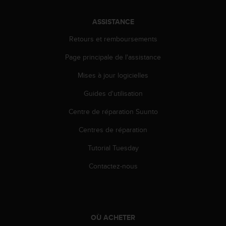
'
a
ASSISTANCE
c
c
Retours et remboursements
e
s
Page principale de l'assistance
s
i
Mises à jour logicielles
b
Guides d'utilisation
i
l
Centre de réparation Suunto
i
t
Centres de réparation
é
.
Tutorial Tuesday
A
d
Contactez-nous
r
e
s
s
e
OÙ ACHETER
z