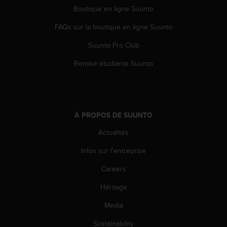
Boutique en ligne Suunto
-
v
FAQs sur la boutique en ligne Suunto
o
u
Suunto Pro Club
s
a
Remise étudiante Suunto
u
S
e
r
v
À PROPOS DE SUUNTO
i
c
Actualités
e
Infos sur l'entreprise
c
l
Careers
i
e
Héritage
n
t
Media
s
a
Sustainability