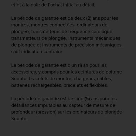
f
effet à la date de l’achat initial au détail.
o
r
La période de garantie est de deux (2) ans pour les
m
montres, montres connectées, ordinateurs de
i
plongée, transmetteurs de fréquence cardiaque,
t
transmetteurs de plongée, instruments mécaniques
é
de plongée et instruments de précision mécaniques,
a
sauf indication contraire.
u
x
La période de garantie est d'un (1) an pour les
d
i
accessoires, y compris pour les ceintures de poitrine
r
Suunto, bracelets de montre, chargeurs, câbles,
e
batteries rechargeables, bracelets et flexibles.
c
t
La période de garantie est de cinq (5) ans pour les
i
défaillances imputables au capteur de mesure de
v
profondeur (pression) sur les ordinateurs de plongée
e
Suunto.
s
d
'