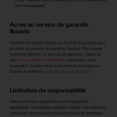
l
anti-moustiques.
i
t
y
Accès au service de garantie
G
u
Suunto
i
d
Vous devez fournir la preuve d'achat du produit pour
e
accéder au service de garantie Suunto. Pour savoir
l
comment obtenir un service de garantie, visitez le
i
site
www.suunto.com/warranty
, contactez votre
n
e
revendeur Suunto local ou le service d'assistance
s
Suunto à l'adresse
www.suunto.com/support
.
,
W
C
Limitation de responsabilité
A
G
Dans les limites autorisées par la législation
)
applicable, la présente garantie limitée internationale
2
.
constitue votre seul et exclusif recours et remplace