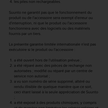
les piles non rechargeables.
e
b
Suunto ne garantit pas que le fonctionnement du
(
produit ou de l'accessoire sera exempt d'erreur ou
W
d'interruption, ni que le produit ou l'accessoire
e
fonctionnera avec des logiciels ou des matériels
b
C
fournis par un tiers.
o
n
La présente garantie limitée internationale n'est pas
t
exécutoire si le produit ou l'accessoire :
e
n
a été ouvert hors de l'utilisation prévue ;
t
a été réparé avec des pièces de rechange non
A
autorisées ; modifié ou réparé par un centre de
c
service non autorisé ;
c
a vu son numéro de série supprimé, altéré ou
e
s
rendu illisible de quelque manière que ce soit,
s
ceci étant laissé à la seule appréciation de Suunto
i
;
b
a été exposé à des produits chimiques, y compris
i
et de manière non limitative les crèmes solaires et