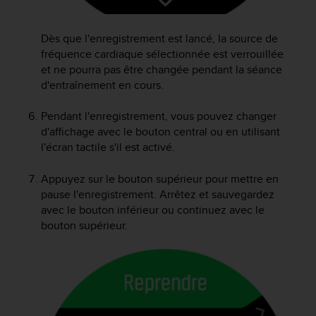
l
i
t
Dès que l'enregistrement est lancé, la source de
y
fréquence cardiaque sélectionnée est verrouillée
G
et ne pourra pas être changée pendant la séance
u
d'entraînement en cours.
i
d
Pendant l'enregistrement, vous pouvez changer
e
d'affichage avec le bouton central ou en utilisant
l
l'écran tactile s'il est activé.
i
n
e
Appuyez sur le bouton supérieur pour mettre en
s
pause l'enregistrement. Arrêtez et sauvegardez
,
avec le bouton inférieur ou continuez avec le
W
bouton supérieur.
C
A
G
)
2
.