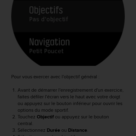
u
x
É
t
a
t
s
-
U
n
i
s
a
Pour vous exercer avec l'objectif général :
u
+
Avant de démarrer l'enregistrement d'un exercice,
1
faites défiler l'écran vers le haut avec votre doigt
8
ou appuyez sur le bouton inférieur pour ouvrir les
5
options du mode sportif.
5
Touchez
Objectif
ou appuyez sur le bouton
2
central.
5
Sélectionnez
Durée
ou
Distance
.
8