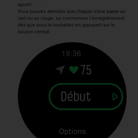
sportif.
e
Vous pouvez attendre que chaque icône passe au
b
(
vert ou au rouge, ou commencer l’enregistrement
W
dès que vous le souhaitez en appuyant sur le
e
bouton central.
b
C
o
n
t
e
n
t
A
c
c
e
s
s
i
b
i