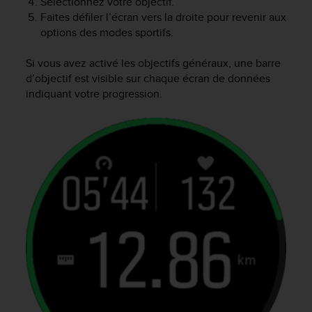
Sélectionnez votre objectif.
0
9
Faites défiler l’écran vers la droite pour revenir aux
0
options des modes sportifs.
0
(
Si vous avez activé les objectifs généraux, une barre
a
d’objectif est visible sur chaque écran de données
p
indiquant votre progression.
p
e
l
g
r
a
t
u
i
t
)
s
i
v
o
u