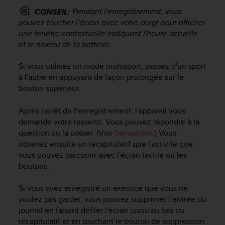
o
Pendant l'enregistrement, vous
CONSEIL:
r
pouvez toucher l'écran avec votre doigt pour afficher
m
une fenêtre contextuelle indiquant l'heure actuelle
i
et le niveau de la batterie.
t
é
Si vous utilisez un mode multisport, passez d'un sport
a
à l'autre en appuyant de façon prolongée sur le
u
x
bouton supérieur.
a
u
Après l'arrêt de l'enregistrement, l'appareil vous
t
demande votre ressenti. Vous pouvez répondre à la
r
question ou la passer. (Voir
Sensations
.) Vous
e
obtenez ensuite un récapitulatif que l'activité que
s
vous pouvez parcourir avec l'écran tactile ou les
n
boutons.
o
r
Si vous avez enregistré un exercice que vous ne
m
e
voulez pas garder, vous pouvez supprimer l’entrée du
s
journal en faisant défiler l'écran jusqu'au bas du
d
récapitulatif et en touchant le bouton de suppression.