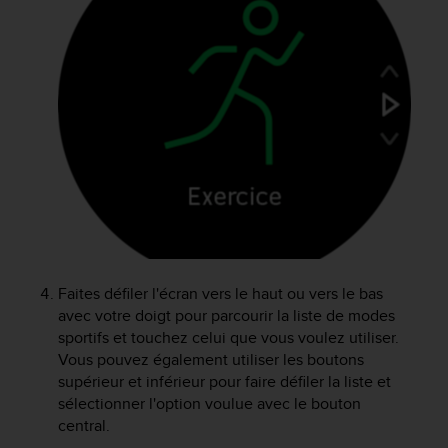
f
o
r
m
i
t
é
a
u
x
d
i
r
e
Faites défiler l'écran vers le haut ou vers le bas
c
t
avec votre doigt pour parcourir la liste de modes
i
sportifs et touchez celui que vous voulez utiliser.
v
Vous pouvez également utiliser les boutons
e
supérieur et inférieur pour faire défiler la liste et
s
sélectionner l'option voulue avec le bouton
d
central.
'