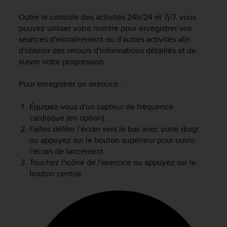
e
s
Outre le contrôle des activités 24h/24 et 7j/7, vous
i
pouvez utiliser votre montre pour enregistrer vos
t
séances d'entraînement ou d'autres activités afin
e
d'obtenir des retours d'informations détaillés et de
W
suivre votre progression.
e
b
a
Pour enregistrer un exercice :
u
n
Équipez-vous d'un capteur de fréquence
i
cardiaque (en option).
v
Faites défiler l'écran vers le bas avec votre doigt
e
ou appuyez sur le bouton supérieur pour ouvrir
a
l'écran de lancement.
u
Touchez l'icône de l'exercice ou appuyez sur le
A
bouton central.
A
d
e
c
o
n