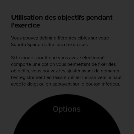
-
v
Utilisation des objectifs pendant
o
l'exercice
u
s
a
Vous pouvez définir différentes cibles sur votre
u
Suunto Spartan Ultra
lors d’exercices.
S
e
Si le mode sportif que vous avez sélectionné
r
comporte une option vous permettant de fixer des
v
objectifs, vous pouvez les ajuster avant de démarrer
i
c
l'enregistrement en faisant défiler l’écran vers le haut
e
avec le doigt ou en appuyant sur le bouton inférieur.
c
l
i
e
n
t
s
a