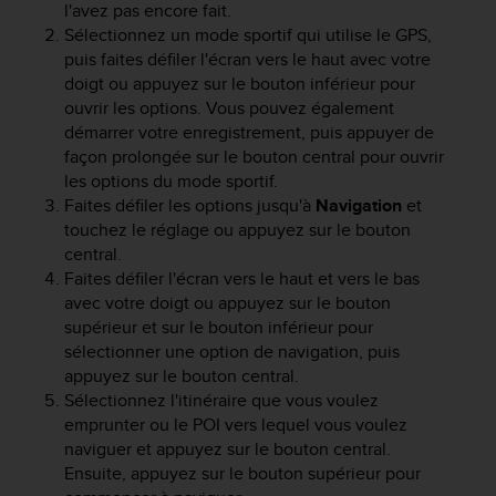
l'avez pas encore fait.
i
Sélectionnez un mode sportif qui utilise le GPS,
o
puis faites défiler l'écran vers le haut avec votre
n
doigt ou appuyez sur le bouton inférieur pour
s
ouvrir les options. Vous pouvez également
d
e
démarrer votre enregistrement, puis appuyer de
c
façon prolongée sur le bouton central pour ouvrir
e
les options du mode sportif.
s
Faites défiler les options jusqu'à
Navigation
et
i
touchez le réglage ou appuyez sur le bouton
t
central.
e
Faites défiler l'écran vers le haut et vers le bas
W
avec votre doigt ou appuyez sur le bouton
e
supérieur et sur le bouton inférieur pour
b
sélectionner une option de navigation, puis
.
appuyez sur le bouton central.
Sélectionnez l'itinéraire que vous voulez
emprunter ou le POI vers lequel vous voulez
naviguer et appuyez sur le bouton central.
Ensuite, appuyez sur le bouton supérieur pour