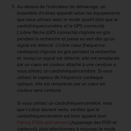
a
Au-dessus de l'indicateur de démarrage, un
c
ensemble d'icônes apparaît selon les équipements
c
que vous utilisez avec le mode sportif (tels que le
e
s
cardiofréquencemètre et le GPS connecté).
s
L’icône flèche (GPS connecté) clignote en gris
i
pendant la recherche et passe au vert dès qu'un
b
signal est détecté. L'icône cœur (fréquence
i
cardiaque) clignote en gris pendant la recherche
l
et, lorsqu'un signal est détecté, elle est remplacée
i
par un cœur en couleur attaché à une ceinture si
t
vous utilisez un cardiofréquencemètre. Si vous
é
utilisez le capteur de fréquence cardiaque
d
optique, elle est remplacée par un cœur en
u
c
couleur sans ceinture.
o
n
Si vous utilisez un cardiofréquencemètre, mais
t
que l’icône devient verte, vérifiez que le
e
cardiofréquencemètre est bien appairé (voir
n
Pairing PODs and sensors
[Appairage des POD et
u
capteurs]), puis sélectionnez à nouveau le mode
W