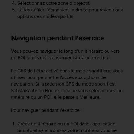
s
Sélectionnez votre zone d’objectif.
p
Faites défiler l’écran vers la droite pour revenir aux
o
options des modes sportifs.
u
r
a
Navigation pendant l'exercice
c
c
é
Vous pouvez naviguer le long d'un itinéraire ou vers
d
un POI tandis que vous enregistrez un exercice.
e
r
Le GPS doit être activé dans le mode sportif que vous
a
utilisez pour permettre l'accès aux options de
u
navigation. Si la précision GPS du mode sportif est
x
Satisfaisante ou Bonne, lorsque vous sélectionnez un
i
itinéraire ou un POI, elle passe à Meilleure.
n
f
o
Pour naviguer pendant l'exercice :
r
m
Créez un itinéraire ou un POI dans l'application
a
Suunto et synchronisez votre montre si vous ne
t