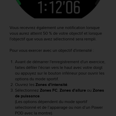
s
r
e
n
c
Vous recevrez également une notification lorsque
o
vous aurez atteint 50 % de votre objectif et lorsque
n
l'objectif que vous avez sélectionné sera rempli.
t
r
Pour vous exercer avec un objectif d'intensité :
e
z
d
Avant de démarrer l'enregistrement d'un exercice,
e
faites défiler l'écran vers le haut avec votre doigt
s
ou appuyez sur le bouton inférieur pour ouvrir les
p
options du mode sportif.
r
Ouvrez les
Zones d'intensité
.
o
Sélectionnez
Zones FC
,
Zones d'allure
ou
Zones
b
de puissance
.
l
(Les options dépendent du mode sportif
è
m
sélectionné et de l’appairage ou non d’un Power
e
POD avec la montre).