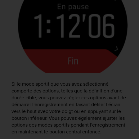
0
a
i
n
s
i
q
u
'
à
a
s
s
u
Si le mode sportif que vous avez sélectionné
r
comporte des options, telles que la définition d'une
e
durée cible, vous pouvez régler ces options avant de
r
démarrer l'enregistrement en faisant défiler l'écran
s
vers le haut avec votre doigt ou en appuyant sur le
a
bouton inférieur. Vous pouvez également ajuster les
c
o
options des modes sportifs pendant l'enregistrement
n
en maintenant le bouton central enfoncé.
f