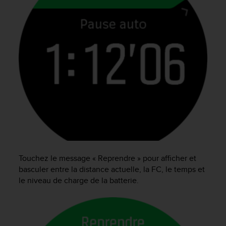
f
o
r
m
i
t
é
a
u
x
d
i
r
e
c
Touchez le message « Reprendre » pour afficher et
t
i
basculer entre la distance actuelle, la FC, le temps et
v
le niveau de charge de la batterie.
e
s
d
'