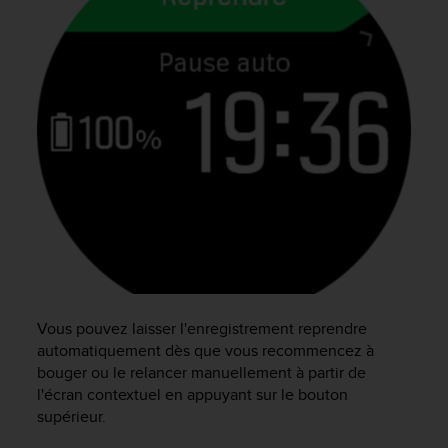
a
c
c
e
s
s
i
b
i
l
i
t
é
d
u
c
o
Vous pouvez laisser l'enregistrement reprendre
n
automatiquement dès que vous recommencez à
t
bouger ou le relancer manuellement à partir de
e
l'écran contextuel en appuyant sur le bouton
n
supérieur.
u
W