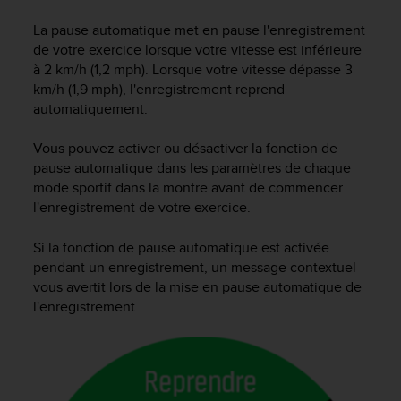
e
s
La pause automatique met en pause l'enregistrement
i
de votre exercice lorsque votre vitesse est inférieure
t
à 2 km/h (1,2 mph). Lorsque votre vitesse dépasse 3
e
km/h (1,9 mph), l'enregistrement reprend
W
automatiquement.
e
b
a
Vous pouvez activer ou désactiver la fonction de
u
pause automatique dans les paramètres de chaque
n
mode sportif dans la montre avant de commencer
i
l'enregistrement de votre exercice.
v
e
Si la fonction de pause automatique est activée
a
pendant un enregistrement, un message contextuel
u
vous avertit lors de la mise en pause automatique de
A
l'enregistrement.
A
d
e
c
o
n