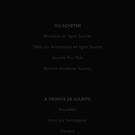
0
a
i
n
s
OÙ ACHETER
i
Boutique en ligne Suunto
q
u
FAQs sur la boutique en ligne Suunto
'
à
Suunto Pro Club
a
s
Remise étudiante Suunto
s
u
r
e
r
À PROPOS DE SUUNTO
s
a
Actualités
c
Infos sur l'entreprise
o
n
Careers
f