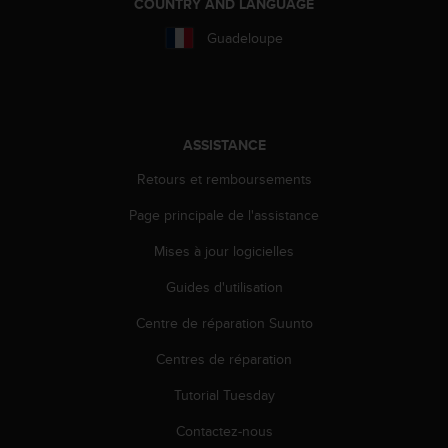
COUNTRY AND LANGUAGE
l
i
Guadeloupe
t
y
G
u
i
ASSISTANCE
d
e
Retours et remboursements
l
i
Page principale de l'assistance
n
e
Mises à jour logicielles
s
Guides d'utilisation
,
W
Centre de réparation Suunto
C
A
Centres de réparation
G
)
Tutorial Tuesday
2
.
Contactez-nous