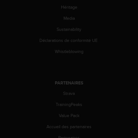
o
Héritage
r
m
Media
i
t
Sustainability
é
Déclarations de conformité UE
a
u
Whistleblowing
x
a
u
t
r
PARTENAIRES
e
s
Strava
n
o
TrainingPeaks
r
m
Value Pack
e
Accueil des partenaires
s
d
Partenaires