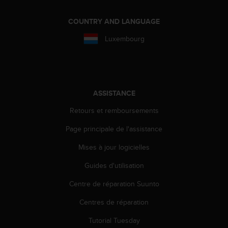
l
i
COUNTRY AND LANGUAGE
t
y
Luxembourg
G
u
i
d
e
ASSISTANCE
l
i
Retours et remboursements
n
e
Page principale de l'assistance
s
Mises à jour logicielles
,
W
Guides d'utilisation
C
A
Centre de réparation Suunto
G
)
Centres de réparation
2
.
Tutorial Tuesday