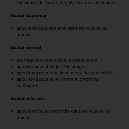
l'affichage de l'heure depuis les autres affichages
f
o
Bouton supérieur
r
m
i
appui bref pour remonter dans les vues et les
t
menus
é
a
Bouton central
u
x
touchez une option pour la sélectionner
d
appuyer pour changer d'affichage
i
appui long pour revenir au menu des paramètres
r
e
appui long pour ouvrir le menu d'options
c
contextuel
t
i
Bouton inférieur
v
e
appui bref pour descendre dans les vues et les
s
menus
d
'