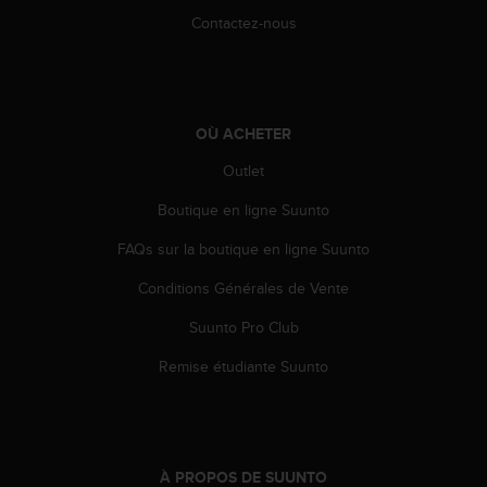
0
Contactez-nous
a
i
n
s
i
q
OÙ ACHETER
u
Outlet
'
à
Boutique en ligne Suunto
a
s
FAQs sur la boutique en ligne Suunto
s
u
Conditions Générales de Vente
r
Suunto Pro Club
e
r
Remise étudiante Suunto
s
a
c
o
n
À PROPOS DE SUUNTO
f