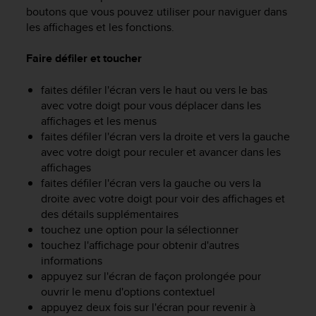
e
boutons que vous pouvez utiliser pour naviguer dans
s
les affichages et les fonctions.
i
t
e
Faire défiler et toucher
W
e
faites défiler l'écran vers le haut ou vers le bas
b
avec votre doigt pour vous déplacer dans les
a
affichages et les menus
u
faites défiler l'écran vers la droite et vers la gauche
n
avec votre doigt pour reculer et avancer dans les
i
affichages
v
faites défiler l'écran vers la gauche ou vers la
e
droite avec votre doigt pour voir des affichages et
a
u
des détails supplémentaires
A
touchez une option pour la sélectionner
A
touchez l'affichage pour obtenir d'autres
d
informations
e
appuyez sur l'écran de façon prolongée pour
c
ouvrir le menu d'options contextuel
o
appuyez deux fois sur l'écran pour revenir à
n