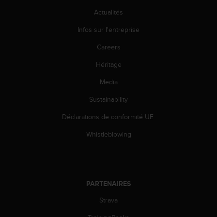
o
Actualités
r
m
Infos sur l'entreprise
i
t
Careers
é
Héritage
a
u
Media
x
a
Sustainability
u
t
Déclarations de conformité UE
r
e
Whistleblowing
s
n
o
r
m
PARTENAIRES
e
Strava
s
d