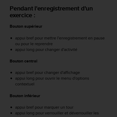
a
Pendant l'enregistrement d'un
c
c
exercice :
e
s
Bouton supérieur
s
i
appui bref pour mettre l'enregistrement en pause
b
i
ou pour le reprendre
l
appui long pour changer d'activité
i
t
Bouton central
é
d
appui bref pour changer d'affichage
u
appui long pour ouvrir le menu d'options
c
contextuel
o
n
Bouton inférieur
t
e
n
appui bref pour marquer un tour
u
appui long pour verrouiller et déverrouiller les
W