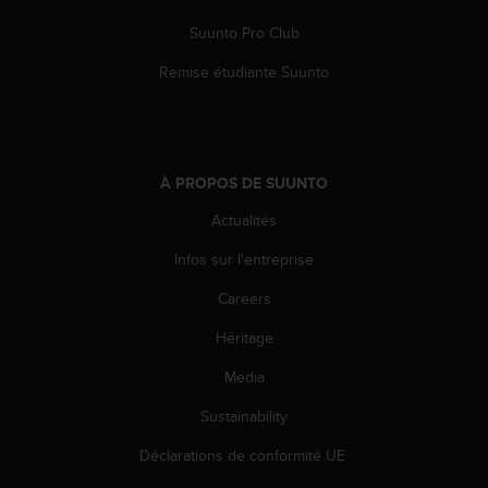
o
Suunto Pro Club
r
m
Remise étudiante Suunto
i
t
é
a
u
À PROPOS DE SUUNTO
x
a
Actualités
u
t
Infos sur l'entreprise
r
e
Careers
s
Héritage
n
o
Media
r
m
Sustainability
e
s
Déclarations de conformité UE
d