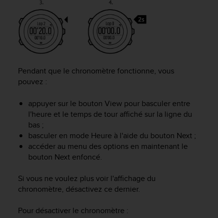
a
c
c
e
s
s
i
Pendant que le chronomètre fonctionne, vous
b
i
pouvez :
l
i
appuyer sur le bouton
View
pour basculer entre
t
l'heure et le temps de tour affiché sur la ligne du
é
bas ;
d
basculer en mode
Heure
à l'aide du bouton
Next
;
u
accéder au menu des options en maintenant le
c
bouton
Next
enfoncé.
o
n
t
Si vous ne voulez plus voir l'affichage du
e
chronomètre, désactivez ce dernier.
n
u
Pour désactiver le chronomètre :
W