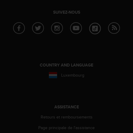
l
i
SUIVEZ-NOUS
t
y
G
u
i
d
e
l
i
COUNTRY AND LANGUAGE
n
e
Luxembourg
s
,
W
C
A
ASSISTANCE
G
)
Retours et remboursements
2
.
Page principale de l'assistance