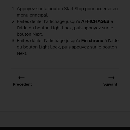
e
Appuyez sur le bouton
Start Stop
pour accéder au
b
menu principal.
(
Faites défiler l'affichage jusqu'à
AFFICHAGES
à
W
l'aide du bouton
Light Lock
, puis appuyez sur le
e
bouton
Next
.
b
C
Faites défiler l'affichage jusqu'à
Fin chrono
à l'aide
o
du bouton
Light Lock
, puis appuyez sur le bouton
n
Next
.
t
e
n
t
A
Précédent
Suivant
c
c
e
s
s
i
b
i