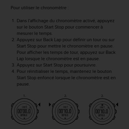
f
Pour utiliser le chronomètre :
o
r
Dans l'affichage du chronomètre activé, appuyez
m
sur le bouton
Start Stop
pour commencer à
i
t
mesurer le temps.
é
Appuyez sur
Back Lap
pour définir un tour ou sur
a
Start Stop
pour mettre le chronomètre en pause.
u
Pour afficher les temps de tour, appuyez sur
Back
x
Lap
lorsque le chronomètre est en pause.
d
Appuyez sur
Start Stop
pour poursuivre.
i
Pour réinitialiser le temps, maintenez le bouton
r
Start Stop
enfoncé lorsque le chronomètre est en
e
pause.
c
t
i
v
e
s
d
'