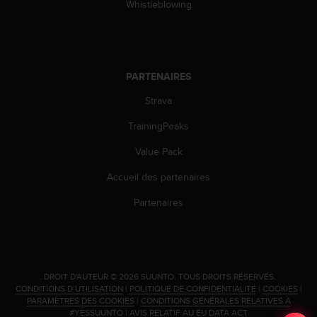
'
Whistleblowing
a
c
c
e
s
PARTENAIRES
s
Strava
i
b
TrainingPeaks
i
l
Value Pack
i
t
Accueil des partenaires
é
.
Partenaires
A
d
r
e
s
.
DROIT D'AUTEUR © 2026 SUUNTO.
TOUS DROITS RÉSERVÉS.
s
CONDITIONS D’UTILISATION
|
POLITIQUE DE CONFIDENTIALITÉ
|
COOKIES
|
e
PARAMÈTRES DES COOKIES
|
CONDITIONS GÉNÉRALES RELATIVES À
#YESSUUNTO
|
AVIS RELATIF AU EU DATA ACT
z