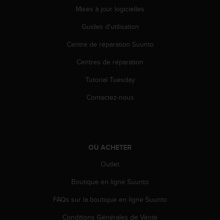
0
Mises à jour logicielles
a
i
Guides d'utilisation
n
s
Centre de réparation Suunto
i
q
Centres de réparation
u
'
Tutorial Tuesday
à
Contactez-nous
a
s
s
u
r
OÙ ACHETER
e
r
Outlet
s
a
Boutique en ligne Suunto
c
o
FAQs sur la boutique en ligne Suunto
n
f
Conditions Générales de Vente