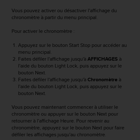
e
s
Vous pouvez activer ou désactiver l'affichage du
i
chronomètre à partir du menu principal.
t
e
Pour activer le chronomètre :
W
e
b
Appuyez sur le bouton
Start Stop
pour accéder au
a
menu principal.
u
Faites défiler l'affichage jusqu'à
AFFICHAGES
à
n
l'aide du bouton
Light Lock
, puis appuyez sur le
i
bouton
Next
.
v
Faites défiler l'affichage jusqu'à
Chronomètre
à
e
l'aide du bouton
Light Lock
, puis appuyez sur le
a
bouton
Next
.
u
A
A
Vous pouvez maintenant commencer à utiliser le
d
chronomètre ou appuyer sur le bouton
Next
pour
e
retourner à l'affichage
Heure
. Pour revenir au
c
chronomètre, appuyez sur le bouton
Next
pour faire
o
défiler les affichages jusqu'au chronomètre.
n