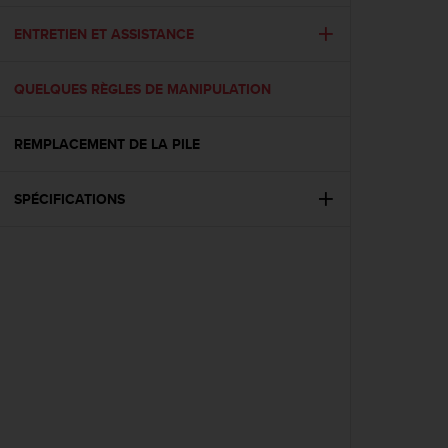
f
o
ENTRETIEN ET ASSISTANCE
r
m
QUELQUES RÈGLES DE MANIPULATION
i
t
é
REMPLACEMENT DE LA PILE
a
u
x
SPÉCIFICATIONS
d
i
r
e
c
t
i
v
e
s
d
'