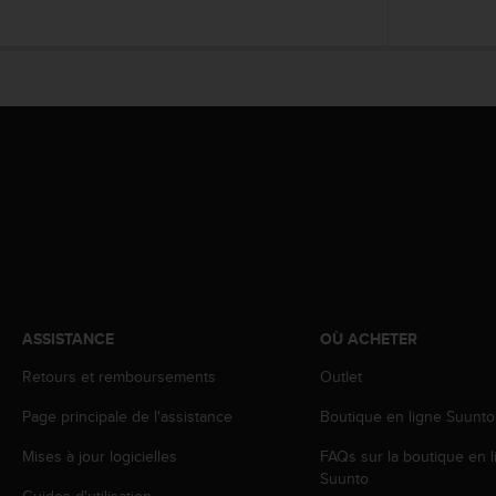
a
c
c
e
s
s
i
b
i
l
i
t
é
d
u
c
ASSISTANCE
OÙ ACHETER
o
Retours et remboursements
Outlet
n
t
Page principale de l'assistance
Boutique en ligne Suunto
e
n
Mises à jour logicielles
FAQs sur la boutique en l
u
Suunto
W