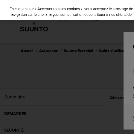
S
u
En cliquant sur « Accepter tous les cookies », vous acceptez le stockage de 
u
navigation sur le site, analyser son utilisation et contribuer à nos efforts d
n
t
o
s
'
e
Accueil
Assistance
Suunto Essential
Guide d'utilisation -
n
g
a
g
e
à
a
Sommaire
Démarrer
E
m
e
n
DÉMARRER
e
r
c
SÉCURITÉ