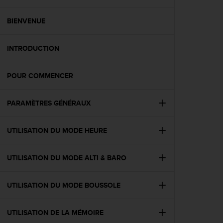
e
s
i
BIENVENUE
t
e
INTRODUCTION
W
e
b
POUR COMMENCER
a
u
n
PARAMÈTRES GÉNÉRAUX
i
v
e
UTILISATION DU MODE HEURE
a
u
UTILISATION DU MODE ALTI & BARO
A
A
d
UTILISATION DU MODE BOUSSOLE
e
c
o
UTILISATION DE LA MÉMOIRE
n