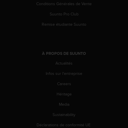
l
Conditions Générales de Vente
i
t
Suunto Pro Club
y
Remise étudiante Suunto
G
u
i
d
e
À PROPOS DE SUUNTO
l
i
Actualités
n
e
Infos sur l'entreprise
s
,
Careers
W
C
Héritage
A
Media
G
)
Sustainability
2
.
Déclarations de conformité UE