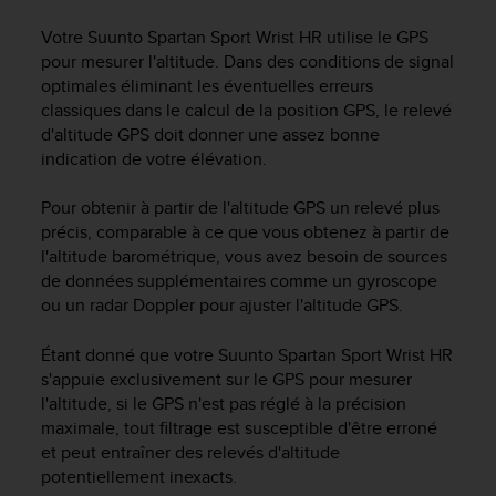
e
s
Votre
Suunto Spartan Sport Wrist HR
utilise le GPS
i
pour mesurer l'altitude. Dans des conditions de signal
t
optimales éliminant les éventuelles erreurs
e
classiques dans le calcul de la position GPS, le relevé
W
d'altitude GPS doit donner une assez bonne
e
b
indication de votre élévation.
a
u
Pour obtenir à partir de l'altitude GPS un relevé plus
n
précis, comparable à ce que vous obtenez à partir de
i
l'altitude barométrique, vous avez besoin de sources
v
de données supplémentaires comme un gyroscope
e
ou un radar Doppler pour ajuster l'altitude GPS.
a
u
Étant donné que votre
Suunto Spartan Sport Wrist HR
A
s'appuie exclusivement sur le GPS pour mesurer
A
d
l'altitude, si le GPS n'est pas réglé à la précision
e
maximale, tout filtrage est susceptible d'être erroné
c
et peut entraîner des relevés d'altitude
o
potentiellement inexacts.
n