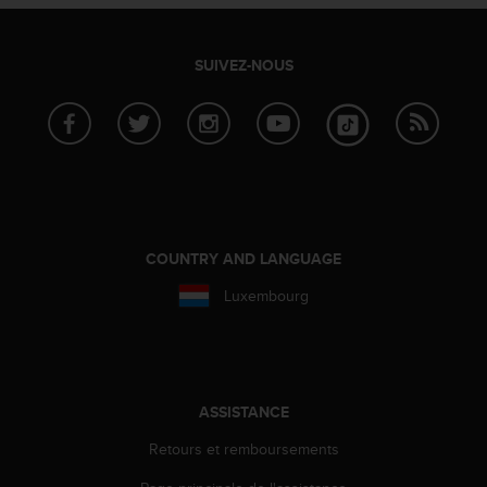
a
c
c
SUIVEZ-NOUS
e
s
s
i
b
i
l
i
t
COUNTRY AND LANGUAGE
é
d
Luxembourg
u
c
o
n
t
ASSISTANCE
e
n
Retours et remboursements
u
W