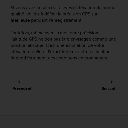
f
Si vous avez besoin de relevés d'élévation de bonne
o
qualité, veillez à définir la précision GPS sur
r
Meilleure
pendant l'enregistrement.
m
i
t
Toutefois, même avec la meilleure précision,
é
l'altitude GPS ne doit pas être envisagée comme une
a
position absolue. C'est une estimation de votre
u
élévation réelle et l'exactitude de cette estimation
x
dépend fortement des conditions environnantes.
d
i
r
e
c
Précédent
Suivant
t
i
v
e
s
d
'