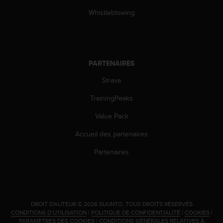
0
a
Whistleblowing
i
n
s
i
q
PARTENAIRES
u
'
Strava
à
TrainingPeaks
a
s
Value Pack
s
u
Accueil des partenaires
r
e
Partenaires
r
s
a
c
o
.
DROIT D'AUTEUR © 2026 SUUNTO.
TOUS DROITS RÉSERVÉS.
n
CONDITIONS D’UTILISATION
|
POLITIQUE DE CONFIDENTIALITÉ
|
COOKIES
|
f
PARAMÈTRES DES COOKIES
|
CONDITIONS GÉNÉRALES RELATIVES À