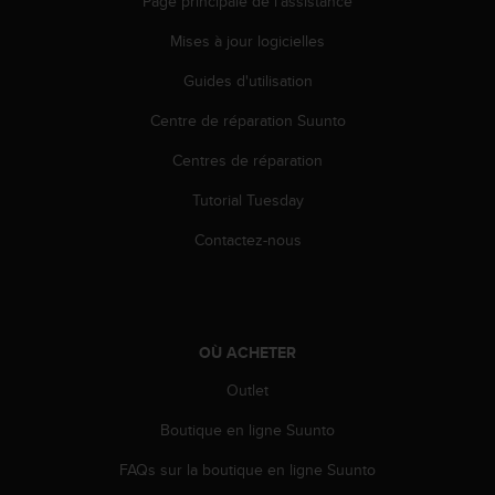
Page principale de l'assistance
e
b
Mises à jour logicielles
(
Guides d'utilisation
W
e
Centre de réparation Suunto
b
C
Centres de réparation
o
n
Tutorial Tuesday
t
e
Contactez-nous
n
t
A
c
c
OÙ ACHETER
e
Outlet
s
s
Boutique en ligne Suunto
i
b
FAQs sur la boutique en ligne Suunto
i