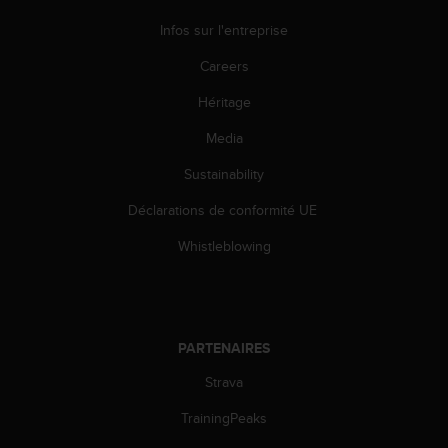
0
a
Infos sur l'entreprise
i
n
Careers
s
i
Héritage
q
Media
u
'
Sustainability
à
a
Déclarations de conformité UE
s
s
Whistleblowing
u
r
e
r
s
PARTENAIRES
a
c
Strava
o
TrainingPeaks
n
f