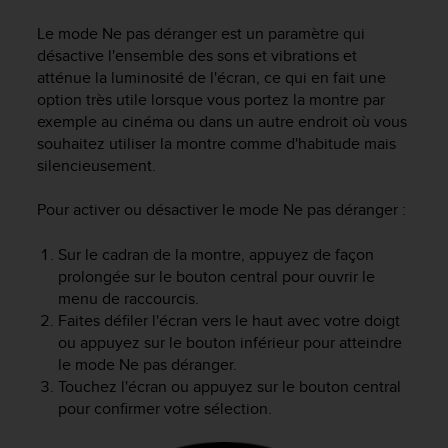
e
s
Le mode Ne pas déranger est un paramètre qui
i
désactive l'ensemble des sons et vibrations et
t
atténue la luminosité de l'écran, ce qui en fait une
e
option très utile lorsque vous portez la montre par
W
exemple au cinéma ou dans un autre endroit où vous
e
b
souhaitez utiliser la montre comme d'habitude mais
a
silencieusement.
u
n
Pour activer ou désactiver le mode Ne pas déranger :
i
v
Sur le cadran de la montre, appuyez de façon
e
prolongée sur le bouton central pour ouvrir le
a
menu de raccourcis.
u
Faites défiler l'écran vers le haut avec votre doigt
A
ou appuyez sur le bouton inférieur pour atteindre
A
d
le mode Ne pas déranger.
e
Touchez l'écran ou appuyez sur le bouton central
c
pour confirmer votre sélection.
o
n