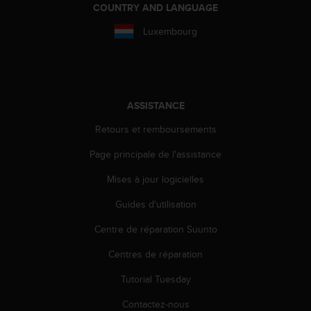
COUNTRY AND LANGUAGE
e
b
Luxembourg
(
W
e
b
C
ASSISTANCE
o
n
Retours et remboursements
t
e
Page principale de l'assistance
n
t
Mises à jour logicielles
A
Guides d'utilisation
c
c
Centre de réparation Suunto
e
s
Centres de réparation
s
i
Tutorial Tuesday
b
i
Contactez-nous