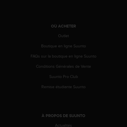
l
i
t
y
G
OÙ ACHETER
u
Outlet
i
d
Boutique en ligne Suunto
e
l
FAQs sur la boutique en ligne Suunto
i
n
Conditions Générales de Vente
e
s
Suunto Pro Club
,
Remise étudiante Suunto
W
C
A
G
)
À PROPOS DE SUUNTO
2
.
Actualités