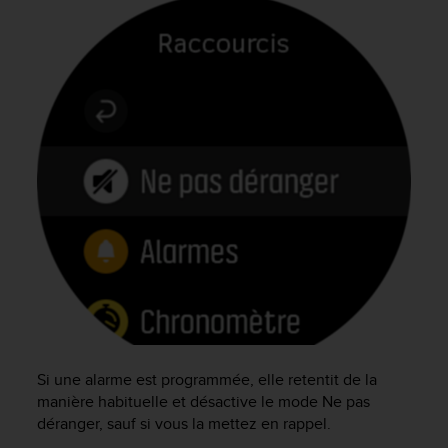
f
o
r
m
i
t
é
a
u
x
d
i
r
e
c
t
i
v
e
Si une alarme est programmée, elle retentit de la
s
manière habituelle et désactive le mode Ne pas
d
déranger, sauf si vous la mettez en rappel.
'