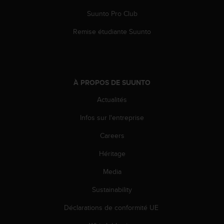
u
Suunto Pro Club
x
É
Remise étudiante Suunto
t
a
t
s
-
À PROPOS DE SUUNTO
U
n
Actualités
i
s
Infos sur l'entreprise
a
u
Careers
+
Héritage
1
8
Media
5
5
Sustainability
2
5
Déclarations de conformité UE
8