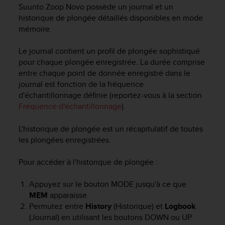
e
Suunto Zoop Novo
possède un journal et un
s
historique de plongée détaillés disponibles en mode
i
mémoire.
t
e
Le journal contient un profil de plongée sophistiqué
W
e
pour chaque plongée enregistrée. La durée comprise
b
entre chaque point de donnée enregistré dans le
a
journal est fonction de la fréquence
u
d'échantillonnage définie (reportez-vous à la section
n
Fréquence d'échantillonnage
).
i
v
L'historique de plongée est un récapitulatif de toutes
e
les plongées enregistrées.
a
u
A
Pour accéder à l'historique de plongée :
A
d
Appuyez sur le bouton
MODE
jusqu'à ce que
e
MEM
apparaisse.
c
Permutez entre
History
(Historique) et
Logbook
o
(Journal) en utilisant les boutons
DOWN
ou
UP
.
n