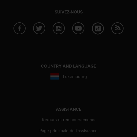
'
a
SUIVEZ-NOUS
c
c
e
s
s
i
b
i
l
COUNTRY AND LANGUAGE
i
t
Luxembourg
é
.
A
d
r
ASSISTANCE
e
s
Retours et remboursements
s
e
Page principale de l'assistance
z