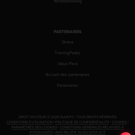
0
Whistleblowing
9
0
0
(
a
PARTENAIRES
p
Strava
p
e
TrainingPeaks
l
g
Value Pack
r
a
Accueil des partenaires
t
u
Partenaires
i
t
)
s
i
.
DROIT D'AUTEUR © 2026 SUUNTO.
TOUS DROITS RÉSERVÉS.
v
CONDITIONS D’UTILISATION
|
POLITIQUE DE CONFIDENTIALITÉ
|
COOKIES
|
o
PARAMÈTRES DES COOKIES
|
CONDITIONS GÉNÉRALES RELATIVES À
#YESSUUNTO
|
AVIS RELATIF AU EU DATA ACT
u