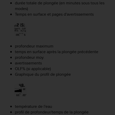
l
durée totale de plongée (en minutes sous tous les
i
modes)
t
Temps en surface et pages d'avertissements
y
G
u
i
d
e
profondeur maximum
l
temps en surface après la plongée précédente
i
profondeur moy.
n
avertissements
e
OLF% (si applicable)
s
Graphique du profil de plongée
,
W
C
A
G
)
2
température de l'eau
.
profil de profondeur/temps de la plongée