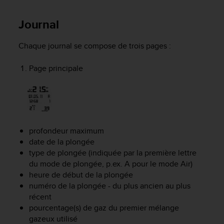
e
b
Journal
(
W
Chaque journal se compose de trois pages :
e
b
Page principale
C
o
n
t
e
n
t
profondeur maximum
A
date de la plongée
c
type de plongée (indiquée par la première lettre
c
du mode de plongée, p.ex. A pour le mode
Air
)
e
heure de début de la plongée
s
numéro de la plongée - du plus ancien au plus
s
récent
i
pourcentage(s) de gaz du premier mélange
b
gazeux utilisé
i