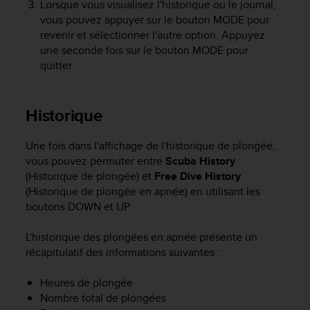
Lorsque vous visualisez l'historique ou le journal,
f
vous pouvez appuyer sur le bouton
MODE
pour
o
revenir et sélectionner l'autre option. Appuyez
r
une seconde fois sur le bouton
MODE
pour
m
i
quitter.
t
é
a
Historique
u
x
Une fois dans l'affichage de l'historique de plongée,
d
vous pouvez permuter entre
Scuba History
i
(Historique de plongée) et
Free Dive History
r
e
(Historique de plongée en apnée) en utilisant les
c
boutons
DOWN
et
UP
.
t
i
L'historique des plongées en apnée présente un
v
récapitulatif des informations suivantes :
e
s
Heures de plongée
d
Nombre total de plongées
'