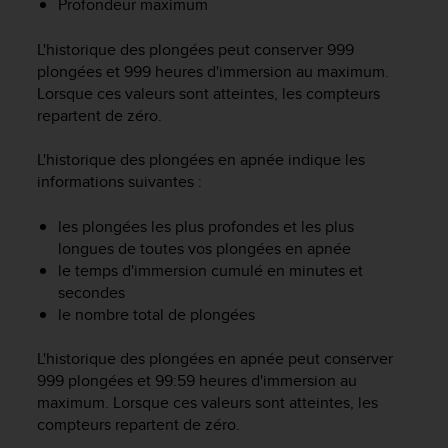
Profondeur maximum
a
c
c
L'historique des plongées peut conserver 999
e
plongées et 999 heures d'immersion au maximum.
s
Lorsque ces valeurs sont atteintes, les compteurs
s
repartent de zéro.
i
b
L'historique des plongées en apnée indique les
i
informations suivantes :
l
i
les plongées les plus profondes et les plus
t
é
longues de toutes vos plongées en apnée
d
le temps d'immersion cumulé en minutes et
u
secondes
c
le nombre total de plongées
o
n
L'historique des plongées en apnée peut conserver
t
999 plongées et 99:59 heures d'immersion au
e
maximum. Lorsque ces valeurs sont atteintes, les
n
compteurs repartent de zéro.
u
W