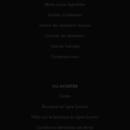
Mises à jour logicielles
-
v
Guides d'utilisation
o
u
Centre de réparation Suunto
s
a
Centres de réparation
u
S
Tutorial Tuesday
e
Contactez-nous
r
v
i
c
e
c
OÙ ACHETER
l
Outlet
i
e
Boutique en ligne Suunto
n
t
FAQs sur la boutique en ligne Suunto
s
a
Conditions Générales de Vente