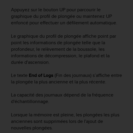
0
a
Appuyez sur le bouton
UP
pour parcourir le
i
graphique du profil de plongée ou maintenez
UP
n
enfoncé pour effectuer un défilement automatique.
s
i
Le graphique du profil de plongée affiche point par
q
u
point les informations de plongée telle que la
'
profondeur, le relèvement de la boussole, les
à
informations de décompression, le plafond et la
a
durée d'ascension.
s
s
Le texte
End of Logs
(Fin des journaux) s’affiche entre
u
la plongée la plus ancienne et la plus récente.
r
e
La capacité des journaux dépend de la fréquence
r
d'échantillonnage.
s
a
c
Lorsque la mémoire est pleine, les plongées les plus
o
anciennes sont supprimées lors de l'ajout de
n
nouvelles plongées.
f