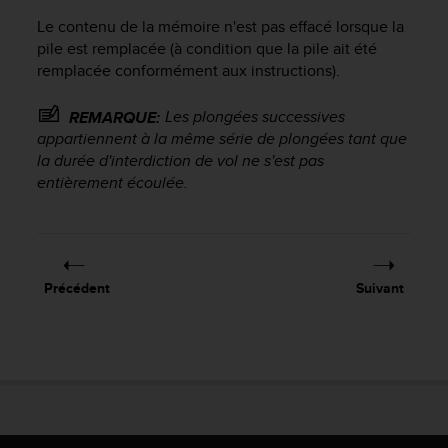
o
Le contenu de la mémoire n'est pas effacé lorsque la
r
pile est remplacée (à condition que la pile ait été
m
remplacée conformément aux instructions).
i
t
é
Les plongées successives
REMARQUE:
a
appartiennent à la même série de plongées tant que
u
la durée d'interdiction de vol ne s'est pas
x
entièrement écoulée.
a
u
t
r
e
Précédent
Suivant
s
n
o
r
m
e
s
d