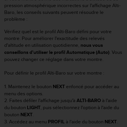
e
pression atmosphérique incorrectes sur l'affichage Alti-
s
i
Baro, les conseils suivants peuvent résoudre le
t
problème :
e
W
Vérifiez quel est le profil Alti-Baro défini pour votre
e
montre. Pour améliorer l'exactitude des relevés
b
d'altitude en utilisation quotidienne,
nous vous
a
u
conseillons d'utiliser le profil Automatique (Auto)
. Vous
n
pouvez changer ce réglage dans votre montre.
i
v
Pour définir le profil Alti-Baro sur votre montre :
e
a
u
1. Maintenez le bouton
NEXT
enfoncé pour accéder au
A
menu des options.
A
2. Faites défiler l'affichage jusqu'à
ALTI-BARO
à l'aide
d
du bouton
LIGHT
, puis sélectionnez l'option à l'aide du
e
c
bouton
NEXT
.
o
3. Accédez au menu
PROFIL
à l'aide du bouton
NEXT
.
n