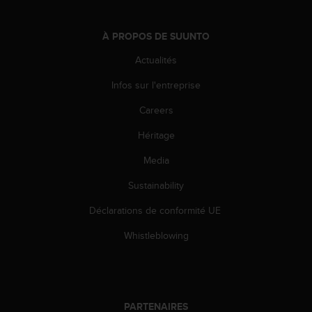
o
r
À PROPOS DE SUUNTO
m
i
Actualités
t
é
Infos sur l'entreprise
a
u
Careers
x
a
Héritage
u
Media
t
r
Sustainability
e
s
Déclarations de conformité UE
n
o
Whistleblowing
r
m
e
s
d
PARTENAIRES