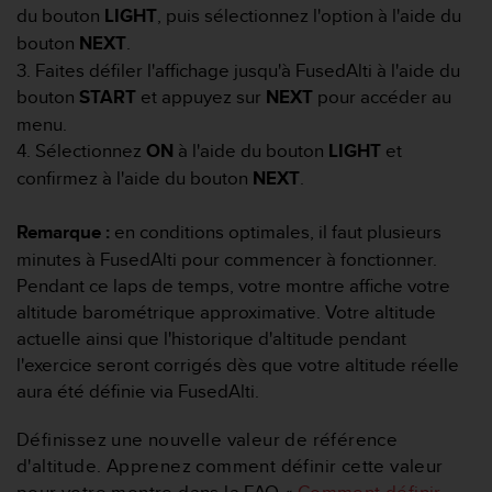
a
du bouton
LIGHT
, puis sélectionnez l'option à l'aide du
c
bouton
NEXT
.
c
3. Faites défiler l'affichage jusqu'à FusedAlti à l'aide du
e
s
bouton
START
et appuyez sur
NEXT
pour accéder au
s
menu.
i
4. Sélectionnez
ON
à l'aide du bouton
LIGHT
et
b
confirmez à l'aide du bouton
NEXT
.
i
l
i
Remarque :
en conditions optimales, il faut plusieurs
t
minutes à FusedAlti pour commencer à fonctionner.
é
Pendant ce laps de temps, votre montre affiche votre
d
altitude barométrique approximative. Votre altitude
u
c
actuelle ainsi que l'historique d'altitude pendant
o
l'exercice seront corrigés dès que votre altitude réelle
n
aura été définie via FusedAlti.
t
e
Définissez une nouvelle valeur de référence
n
d'altitude. Apprenez comment définir cette valeur
u
W