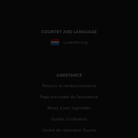
l
i
t
y
G
COUNTRY AND LANGUAGE
u
i
Luxembourg
d
e
l
i
n
ASSISTANCE
e
s
Retours et remboursements
,
W
Page principale de l'assistance
C
A
Mises à jour logicielles
G
Guides d'utilisation
)
2
Centre de réparation Suunto
.