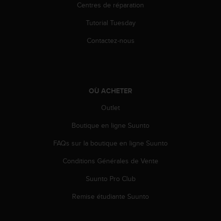
0
Centres de réparation
a
i
Tutorial Tuesday
n
s
Contactez-nous
i
q
u
'
à
OÙ ACHETER
a
Outlet
s
s
Boutique en ligne Suunto
u
r
FAQs sur la boutique en ligne Suunto
e
r
Conditions Générales de Vente
s
a
Suunto Pro Club
c
Remise étudiante Suunto
o
n
f