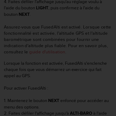
4. Faites défiler l'affichage jusqu'au réglage voulu à
f
l'aide du bouton
LIGHT
, puis confirmez à l'aide du
o
r
bouton
NEXT
.
m
i
Assurez-vous que FusedAlti est activé. Lorsque cette
t
fonctionnalité est activée, l'altitude GPS et l'altitude
é
barométrique sont combinées pour fournir une
a
u
indication d'altitude plus fiable. Pour en savoir plus,
x
consultez le
guide d'utilisation
.
d
i
Lorsque la fonction est activée, FusedAlti s'enclenche
r
chaque fois que vous démarrez un exercice qui fait
e
appel au GPS.
c
t
i
Pour activer FusedAlti :
v
e
1. Maintenez le bouton
NEXT
enfoncé pour accéder au
s
menu des options.
d
'
2. Faites défiler l'affichage jusqu'à
ALTI-BARO
à l'aide