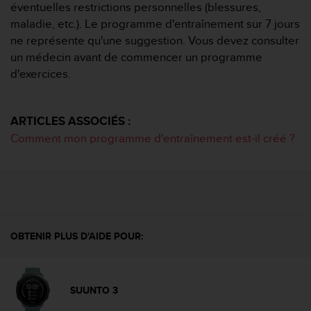
a
éventuelles restrictions personnelles (blessures,
c
maladie, etc.). Le programme d'entraînement sur 7 jours
c
ne représente qu'une suggestion. Vous devez consulter
e
un médecin avant de commencer un programme
s
d'exercices.
s
i
b
i
ARTICLES ASSOCIÉS :
l
Comment mon programme d'entraînement est-il créé ?
i
t
é
d
u
c
o
OBTENIR PLUS D'AIDE POUR:
n
t
e
n
SUUNTO 3
u
W