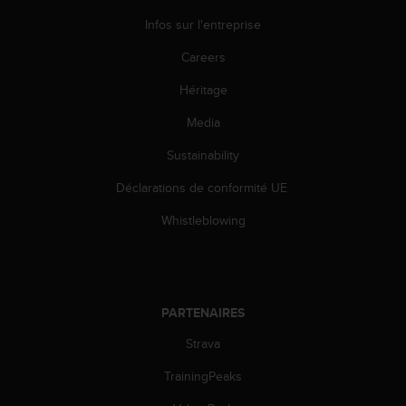
o
Infos sur l'entreprise
r
m
Careers
i
t
Héritage
é
a
Media
u
Sustainability
x
a
Déclarations de conformité UE
u
t
Whistleblowing
r
e
s
n
o
PARTENAIRES
r
m
Strava
e
s
TrainingPeaks
d