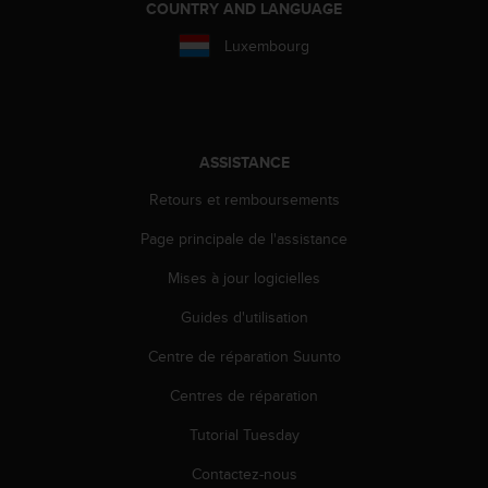
COUNTRY AND LANGUAGE
l
i
Luxembourg
t
y
G
u
i
ASSISTANCE
d
e
Retours et remboursements
l
i
Page principale de l'assistance
n
e
Mises à jour logicielles
s
,
Guides d'utilisation
W
Centre de réparation Suunto
C
A
Centres de réparation
G
)
Tutorial Tuesday
2
.
Contactez-nous