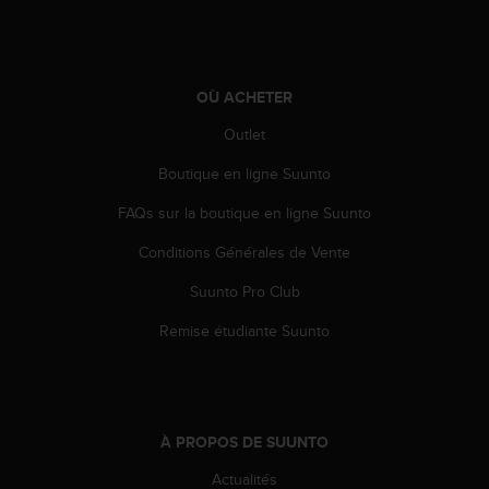
0
a
i
n
s
OÙ ACHETER
i
q
Outlet
u
Boutique en ligne Suunto
'
à
FAQs sur la boutique en ligne Suunto
a
s
Conditions Générales de Vente
s
u
Suunto Pro Club
r
e
Remise étudiante Suunto
r
s
a
c
o
À PROPOS DE SUUNTO
n
Actualités
f