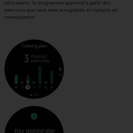
e
nécessaire : le programme apprend à partir des
s
exercices que vous avez enregistrés et s'adapte en
i
conséquence.
t
e
W
e
b
a
u
n
i
v
e
a
u
A
A
d
e
c
o
n