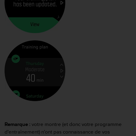
f
o
r
m
i
t
é
a
u
x
d
i
r
e
c
t
i
v
e
s
Remarque :
votre montre (et donc votre programme
d
d'entraînement) n'ont pas connaissance de vos
'