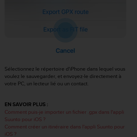
f
o
r
m
i
t
é
a
u
x
d
Sélectionnez le répertoire d'iPhone dans lequel vous
i
voulez le sauvegarder, et envoyez-le directement à
r
votre PC, un lecteur lié ou un contact.
e
c
t
i
EN SAVOIR PLUS :
v
Comment puis-je importer un fichier .gpx dans l'appli
e
Suunto pour iOS ?
s
Comment créer un itinéraire dans l'appli Suunto pour
d
'
iOS ?