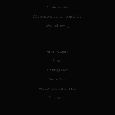
0
a
Sustainability
i
n
Déclarations de conformité UE
s
Whistleblowing
i
q
u
'
à
a
PARTENAIRES
s
Strava
s
u
TrainingPeaks
r
e
Value Pack
r
s
Accueil des partenaires
a
Partenaires
c
o
n
f