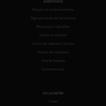
ASSISTANCE
e
b
Retours et remboursements
(
Page principale de l'assistance
W
e
Mises à jour logicielles
b
C
Guides d'utilisation
o
n
Centre de réparation Suunto
t
e
Centres de réparation
n
Tutorial Tuesday
t
A
Contactez-nous
c
c
e
s
s
OÙ ACHETER
i
b
Outlet
i