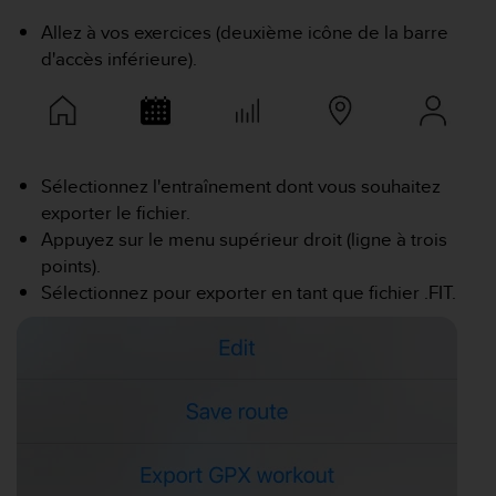
e
s
Allez à vos exercices (deuxième icône de la barre
i
d'accès inférieure).
t
e
W
e
b
a
Sélectionnez l'entraînement dont vous souhaitez
u
exporter le fichier.
n
Appuyez sur le menu supérieur droit (ligne à trois
i
points).
v
e
Sélectionnez pour exporter en tant que fichier .FIT.
a
u
A
A
d
e
c
o
n