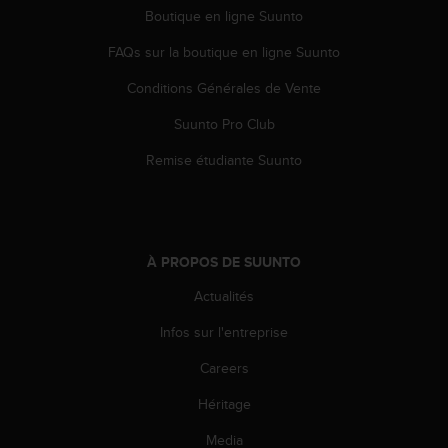
l
Boutique en ligne Suunto
i
t
FAQs sur la boutique en ligne Suunto
y
Conditions Générales de Vente
G
u
Suunto Pro Club
i
d
Remise étudiante Suunto
e
l
i
n
e
À PROPOS DE SUUNTO
s
,
Actualités
W
C
Infos sur l'entreprise
A
Careers
G
)
Héritage
2
.
Media