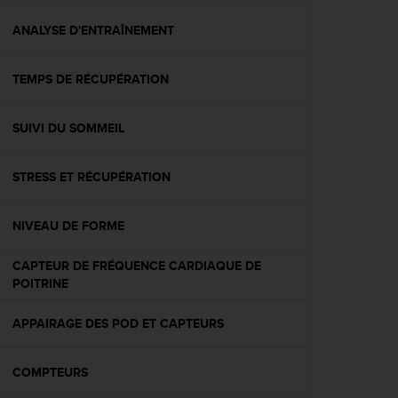
f
o
ANALYSE D'ENTRAÎNEMENT
r
m
TEMPS DE RÉCUPÉRATION
i
t
é
SUIVI DU SOMMEIL
a
u
x
STRESS ET RÉCUPÉRATION
d
i
r
NIVEAU DE FORME
e
c
CAPTEUR DE FRÉQUENCE CARDIAQUE DE
t
POITRINE
i
v
APPAIRAGE DES POD ET CAPTEURS
e
s
d
COMPTEURS
'