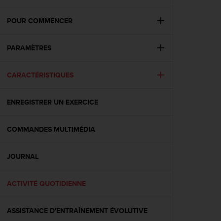
e
s
i
POUR COMMENCER
t
e
PARAMÈTRES
W
e
b
CARACTÉRISTIQUES
a
u
n
ENREGISTRER UN EXERCICE
i
v
e
COMMANDES MULTIMÉDIA
a
u
JOURNAL
A
A
d
ACTIVITÉ QUOTIDIENNE
e
c
o
ASSISTANCE D'ENTRAÎNEMENT ÉVOLUTIVE
n