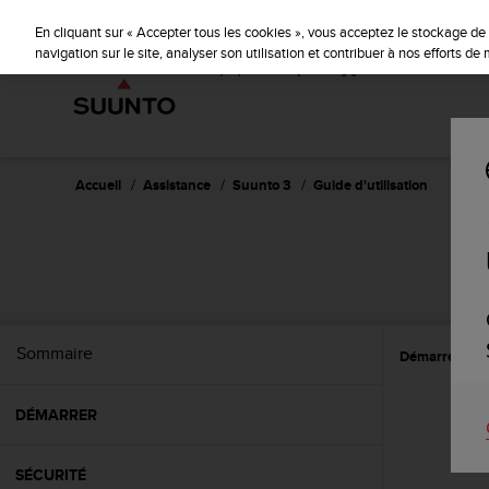
S
u
En cliquant sur « Accepter tous les cookies », vous acceptez le stockage de 
u
navigation sur le site, analyser son utilisation et contribuer à nos efforts d
n
t
o
s
'
e
Accueil
Assistance
Suunto 3
Guide d'utilisation
n
g
a
g
e
à
a
Sommaire
Démarrer
C
m
e
n
DÉMARRER
e
r
c
SÉCURITÉ