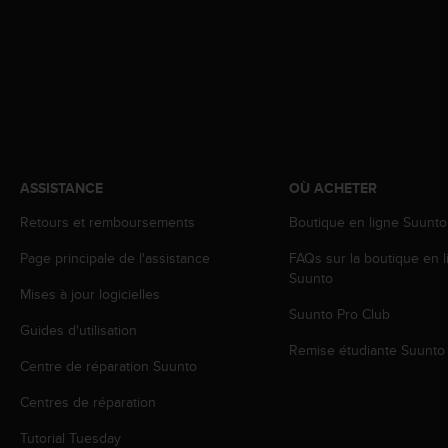
l
i
t
y
G
u
i
d
e
ASSISTANCE
OÙ ACHETER
l
i
Retours et remboursements
Boutique en ligne Suunto
n
e
Page principale de l'assistance
FAQs sur la boutique en l
s
Suunto
,
Mises à jour logicielles
W
Suunto Pro Club
C
Guides d'utilisation
A
Remise étudiante Suunto
Centre de réparation Suunto
G
)
Centres de réparation
2
.
Tutorial Tuesday