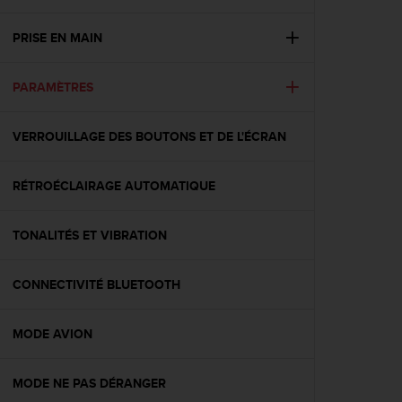
e
s
i
PRISE EN MAIN
t
e
PARAMÈTRES
W
e
b
VERROUILLAGE DES BOUTONS ET DE L'ÉCRAN
a
u
n
RÉTROÉCLAIRAGE AUTOMATIQUE
i
v
e
TONALITÉS ET VIBRATION
a
u
CONNECTIVITÉ BLUETOOTH
A
A
d
MODE AVION
e
c
o
MODE NE PAS DÉRANGER
n