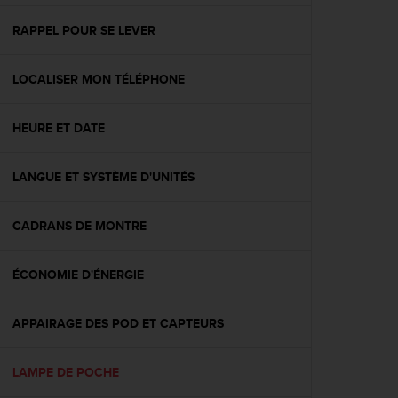
f
o
RAPPEL POUR SE LEVER
r
m
LOCALISER MON TÉLÉPHONE
i
t
é
HEURE ET DATE
a
u
x
LANGUE ET SYSTÈME D'UNITÉS
d
i
r
CADRANS DE MONTRE
e
c
ÉCONOMIE D'ÉNERGIE
t
i
v
APPAIRAGE DES POD ET CAPTEURS
e
s
d
LAMPE DE POCHE
'