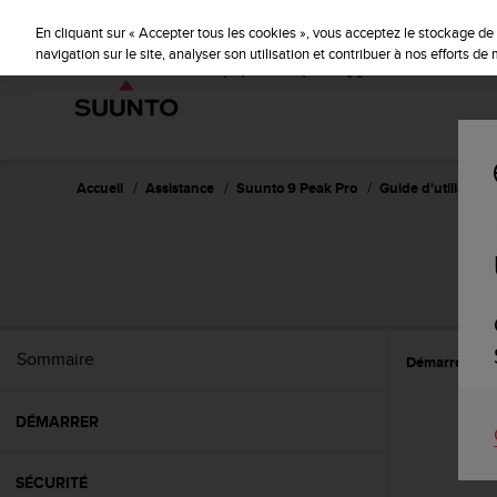
S
u
En cliquant sur « Accepter tous les cookies », vous acceptez le stockage de 
u
navigation sur le site, analyser son utilisation et contribuer à nos efforts d
n
t
o
s
'
e
Accueil
Assistance
Suunto 9 Peak Pro
Guide d'utilisation
n
g
a
g
e
à
a
Sommaire
Démarrer
P
m
e
n
DÉMARRER
e
r
c
SÉCURITÉ