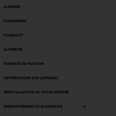
a
c
ALARMES
c
e
FUSEDSPEED™
s
s
i
FUSEDALTI™
b
i
l
ALTIMÈTRE
i
t
é
FORMATS DE POSITION
d
u
INFORMATIONS SUR L'APPAREIL
c
o
n
RÉINITIALISATION DE VOTRE MONTRE
t
e
n
ENREGISTREMENT D'UN EXERCICE
u
W