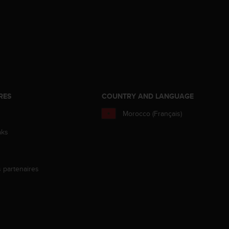
RES
COUNTRY AND LANGUAGE
Morocco (Français)
aks
s partenaires
s