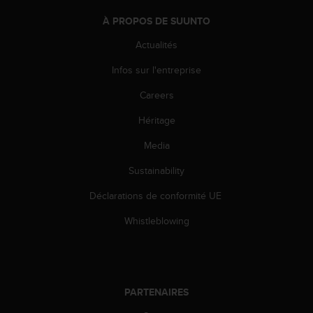
'
a
À PROPOS DE SUUNTO
c
Actualités
c
e
Infos sur l'entreprise
s
s
Careers
i
b
Héritage
i
l
Media
i
Sustainability
t
é
Déclarations de conformité UE
.
A
Whistleblowing
d
r
e
s
s
PARTENAIRES
e
z