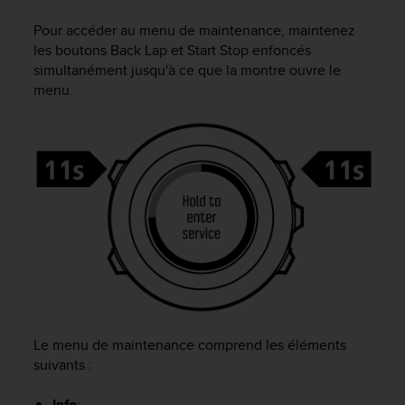
e
s
Pour accéder au menu de maintenance, maintenez
i
les boutons
Back Lap
et
Start Stop
enfoncés
t
simultanément jusqu'à ce que la montre ouvre le
e
menu.
W
e
b
a
u
n
i
v
e
a
u
A
A
d
Le menu de maintenance comprend les éléments
e
c
suivants :
o
n
Info
: