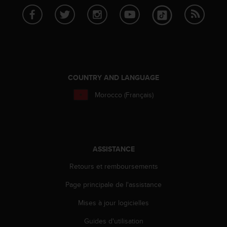
0
a
i
n
s
i
q
u
COUNTRY AND LANGUAGE
'
à
Morocco (Français)
a
s
s
u
r
ASSISTANCE
e
r
Retours et remboursements
s
a
Page principale de l'assistance
c
Mises à jour logicielles
o
n
Guides d'utilisation
f