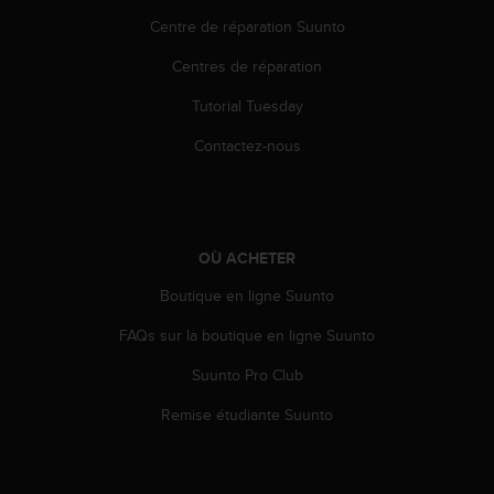
o
Centre de réparation Suunto
r
m
Centres de réparation
i
t
Tutorial Tuesday
é
Contactez-nous
a
u
x
a
u
t
OÙ ACHETER
r
Boutique en ligne Suunto
e
s
FAQs sur la boutique en ligne Suunto
n
o
Suunto Pro Club
r
m
Remise étudiante Suunto
e
s
d