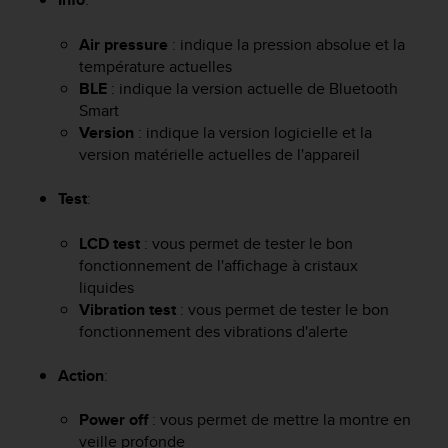
f
o
Air pressure
: indique la pression absolue et la
r
température actuelles
m
BLE
: indique la version actuelle de Bluetooth
i
Smart
t
Version
: indique la version logicielle et la
é
version matérielle actuelles de l'appareil
a
u
x
Test
:
d
i
LCD test
: vous permet de tester le bon
r
fonctionnement de l'affichage à cristaux
e
liquides
c
Vibration test
: vous permet de tester le bon
t
fonctionnement des vibrations d'alerte
i
v
e
Action
:
s
d
Power off
: vous permet de mettre la montre en
'
veille profonde