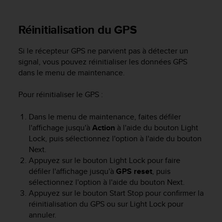
e
b
Réinitialisation du GPS
(
W
e
Si le récepteur GPS ne parvient pas à détecter un
b
signal, vous pouvez réinitialiser les données GPS
C
dans le menu de maintenance.
o
n
Pour réinitialiser le GPS :
t
e
Dans le menu de maintenance, faites défiler
n
l'affichage jusqu'à
Action
à l'aide du bouton
Light
t
A
Lock
, puis sélectionnez l'option à l'aide du bouton
c
Next
.
c
Appuyez sur le bouton
Light Lock
pour faire
e
défiler l'affichage jusqu'à
GPS reset
, puis
s
sélectionnez l'option à l'aide du bouton
Next
.
s
Appuyez sur le bouton
Start Stop
pour confirmer la
i
réinitialisation du GPS ou sur
Light Lock
pour
b
annuler.
i