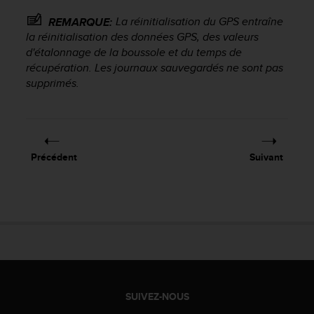
l
La réinitialisation du GPS entraîne
i
REMARQUE:
t
la réinitialisation des données GPS, des valeurs
y
d'étalonnage de la boussole et du temps de
G
récupération. Les journaux sauvegardés ne sont pas
u
supprimés.
i
d
e
l
i
Précédent
Suivant
n
e
s
,
W
C
A
G
)
2
SUIVEZ-NOUS
.