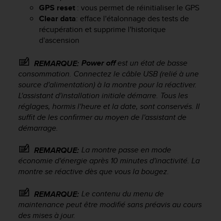
a
GPS reset
: vous permet de réinitialiser le GPS
c
Clear data
: efface l'étalonnage des tests de
c
récupération et supprime l'historique
e
d'ascension
s
s
i
Power off
est un état de basse
REMARQUE:
b
consommation. Connectez le câble USB (relié à une
i
source d'alimentation) à la montre pour la réactiver.
l
L'assistant d'installation initiale démarre. Tous les
i
réglages, hormis l'heure et la date, sont conservés. Il
t
suffit de les confirmer au moyen de l'assistant de
é
démarrage.
d
u
La montre passe en mode
REMARQUE:
c
économie d'énergie après 10 minutes d'inactivité. La
o
n
montre se réactive dès que vous la bougez.
t
e
Le contenu du menu de
REMARQUE:
n
maintenance peut être modifié sans préavis au cours
u
des mises à jour.
W